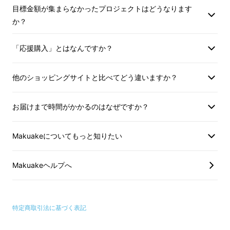
生産者さんが知恵を出して新商品を開発してい
目標金額が集まらなかったプロジェクトはどうなります
ます。
か？
きっとそのチャレンジのストーリーは、商品を
「応援購入」とはなんですか？
手にとった人をも勇気づけるはずです！
他のショッピングサイトと比べてどう違いますか？
今までのフォーチュンボックスでも「世界初」
「日本初」という製品を数多くお届けすること
お届けまで時間がかかるのはなぜですか？
ができ、そのたびに多くの反響をいただきまし
た。
Makuakeについてもっと知りたい
応援購入してくださった方には、その開発の背
Makuakeヘルプへ
景なども商品と一緒にお届けする「商品説明
文」でレポートさせていただきます！
特定商取引法に基づく表記