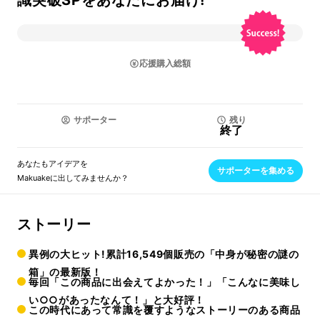
識突破SPをあなたにお届け!
応援購入総額
サポーター
残り
終了
あなたもアイデアを
サポーターを集める
Makuakeに出してみませんか？
ストーリー
異例の大ヒット!累計16,549個販売の「中身が秘密の謎の
箱」の最新版！
毎回「この商品に出会えてよかった！」「こんなに美味し
い○○があったなんて！」と大好評！
この時代にあって常識を覆すようなストーリーのある商品