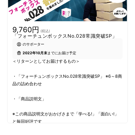
フォーチュンボックスは、手元に届いて開ける
まで何が入っているかわからない"謎の箱"で
す。
中には、食品を中心に、生活雑貨など高品
9,760円
質なもの、希少な技術や素材で作られた製品な
(税込)
「フォーチュンボックスNo.028常識突破SP」
どがいくつも入っています。
のサポーター
2022年10月末
までにお届け予定
毎回購入してくださるリピーター様も、ときど
＜リターンとしてお届けするもの＞
きのご購入を楽しみにしてくださっているリ
ピーター様、プレゼントなどに使ってくださる
・「フォーチュンボックスNo.028常識突破SP」 ※6～8商
方も増えてきました。
品の詰め合わせ
そして、このたび28箱目を迎えることができ
・「商品説明文」
ました！本当に、本当にありがとうございま
す！
※この商品説明文がおかげさまで「学べる!」「面白い!」
と毎回好評です
それでは、「フォーチュンボックス」と今回の