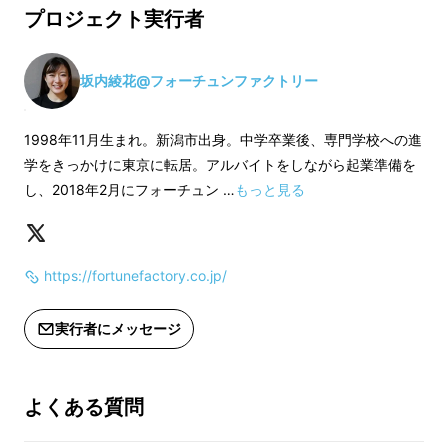
リターンについて説明させていただきます！
プロジェクト実行者
※お届けは2022年10月の予定です
坂内綾花@フォーチュンファクトリー
【ご注意ください】
今回は「常識突破スペシャル」です！
商品の品
※支援購入していただくときに入っている商品が特定でき
1998年11月生まれ。新潟市出身。中学卒業後、専門学校への進
質を上げるために、お客様にもっと喜んでもら
ないという性質上、アレルギーなどご本人には消費・使用
学をきっかけに東京に転居。アルバイトをしながら起業準備を
うために、「斜陽産業」と言われる中で突破口
できない商品が入っていることがあります（食品の場合は
し、2018年2月にフォーチュン …
もっと見る
を見出すために、生産者さんやメーカーさんが
製品パッケージにアレルギー表示があります
それぞれの業界の技術（製法）や素材的な常識
※届きましたら、お早めに賞味期限もお確かめください
を覆したり、「こうすることに決まっている」
https://fortunefactory.co.jp/
という慣習を打ち破ったりして完成した商品を
中心に、全体では6～8商品が入っています！
実行者にメッセージ
今、原材料の高騰などで事業を継続するのが難
しい中、それでも常識にとらわれずに新しい価
よくある質問
値を生み出したいという熱意を持って、多くの