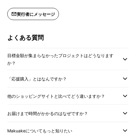
※ご注文状況・使用部材の供給状況・
製造工程上の都合・
製造工程上の都合・輸送上の都合等に
より、出荷時期が遅
実行者にメッセージ
より、出荷時期が遅れる場合がござい
ます。
ます。
※皆様の応援購入に
※皆様の応援購入により量産効率が向
上した場合、正規販
よくある質問
上した場合、正規販売価格が販売予定
価格より下がる可能
価格より下がる可能性がございます。
※送料無料（国内配
目標金額が集まらなかったプロジェクトはどうなります
※送料無料（国内配送のみ）
か？
「応援購入」とはなんですか？
他のショッピングサイトと比べてどう違いますか？
お届けまで時間がかかるのはなぜですか？
Makuakeについてもっと知りたい