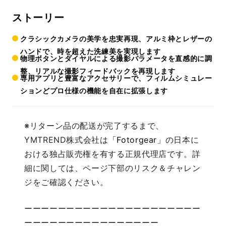
ストーリー
クラシックカメラの美学を忠実再現、アルミ枠とレザーの
ハンドで、時を超えた洗練美を実現します
物理ボタンとダイヤルによる撮影パラメータを直感的に調
整、リアルな撮影フィードバックを再現します
専用アプリと豊富なアクセサリーで、フィルムシミュレー
ションどプロ仕様の機能を自在に拡張します
※
リターン品の配送が完了するまで、
YMTREND株式会社は
「Fotorgear」
の日本に
おける独占販売権を有する正規代理店です。詳
細に関しては、ページ下部のリスク＆チャレン
ジをご確認ください。
ーーーーーーーーーーーーーーーーーーーーー
ーーーーーーーーーーーーーーーー