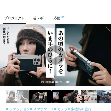
で手に入れよう
11
117
プロジェクト
活レポ
応援
# ファッション
# スマホケース
# カメラ
# 多機能
# 旅行