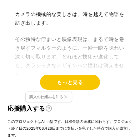
カメラの機械的な美しさは、時を越えて物語を
紡ぎ出します。
その独特な佇まいと映像表現は、まるで時を巻
き戻すフィルターのように、一瞬一瞬を味わい
深く切り取ります。どれほど技術が進化して
も、クラシックなデザインへの憧れは消えませ
ん。
もっと見る
私たちは日々の暮らしの中に、どこか懐かしく
購入の仕組みを知る
て温もりのあるレトロな感性を求めています。
応援購入する
このプロジェクトはAll in型です。目標金額の達成に関わらず、プロジェク
ト終了日の2025年06月26日までに支払いを完了した時点で購入が成立し
ます。