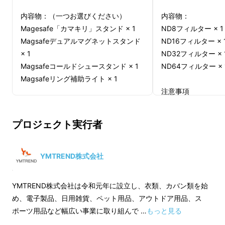
内容物：（一つお選びください）
内容物：
Magesafe「カマキリ」スタンド × 1
ND8フィルター × 1
Magsafeデュアルマグネットスタンド
ND16フィルター × 
× 1
ND32フィルター × 
Magsafeコールドシュースタンド × 1
ND64フィルター × 
Magsafeリング補助ライト × 1
注意事項
注意事項
※領収書はMakua
※領収書はMakuakeのマイページより
発行可能でございま
Fotorgear Retro DMF
は、フィルムカメラか
プロジェクト実行者
発行可能でございます。
※適格請求書発行事
らインスピレーションを得て生まれた、
※適格請求書発行事業者登録番号：な
し
iPhoneのための撮影解決案です。
し
※製品のお届けを優
YMTREND株式会社
※製品のお届けを優先させるため、一
般販売予定の製品版
レトロな質感と現代的な機能が美しく融合し、
般販売予定の製品版とはデザイン・仕
様が違う可能性がご
YMTREND株式会社は令和元年に設立し、衣類、カバン類を始
まるで数十年前の時間に触れるような撮影体験
様が違う可能性がございます。製品の
性能及び付属品は変
め、電子製品、日用雑貨、ペット用品、アウトドア用品、ス
をiPhoneで叶えてくれます。
性能及び付属品は変わりませんのでご
安心くださいませ。
ポーツ用品など幅広い事業に取り組んで …
もっと見る
安心くださいませ。
※ご注文状況・使用