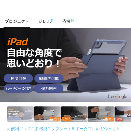
で手に入れよう
5
14
プロジェクト
活レポ
応援
# 便利グッズ
# 多機能
# タブレット
# ポータブル
# ガジェット