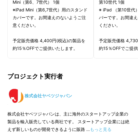
Mini（第6、7世代） 1個
第10世代 1個
※iPad Mini（第6,7世代）用のスタンド
※ iPad （第10
カバーです。お間違えのないようご注
バーです。お間違え
意ください。
ください。
予定販売価格 4,400円(税込)の製品を
予定販売価格 4,73
約15％OFFでご提供いたします。
約15％OFFでご提
★送料込みの価格です。
★送料込みの価格で
★予定販売価格は発売日後に変更にな
★予定販売価格は発
プロジェクト実行者
る場合があります。
る場合があります。
株式会社ヤベツジャパン
株式会社ヤベツジャパンは、主に海外のスタートアップ企業の
製品を輸入販売している商社です。 スタートアップ企業には絶
えず新しいものが開発できるように販路 …
もっと見る