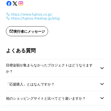
https://www.fujinos.co.jp/
https://fujinos.theshop.jp/blog
実行者にメッセージ
よくある質問
目標金額が集まらなかったプロジェクトはどうなります
業務用のスッキリとしたフォルムと「アルミク
か？
ラッド三層鋼」を合わせたスタイリッシュな印
象はそのままに、さらにミニマルになったこと
「応援購入」とはなんですか？
で使い方が広がるフライパンになっていま
す！ 内面の研磨仕上げ方法をラセン仕上げか
他のショッピングサイトと比べてどう違いますか？
ら鏡面（ミラー）仕上げにする事で食材がこび
りつきにくく、万一こびりついても、お手入れ