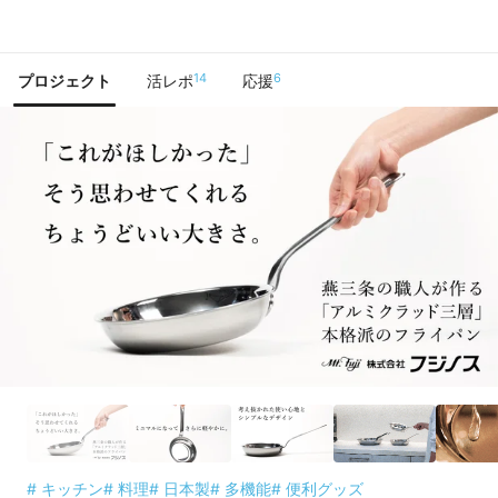
で手に入れよう
14
6
プロジェクト
活レポ
応援
# キッチン
# 料理
# 日本製
# 多機能
# 便利グッズ