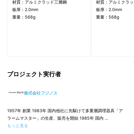
材質：アルミクラッド三層鋼
材質：アルミクラッ
板厚：2.0mm
板厚：2.0mm
重量：568g
重量：568g
「もう少しミニマルなサイズ感だと1人分に
ちょうどいい...。」
そんなお声をいただき新たに開発したのが今回
プロジェクト実行者
の2サイズ！
株式会社フジノス
1985年に開発したIHクッキングヒーター対応
の業務用鍋の経験と技術を活かし、材質や板
厚、デザインなどの試行錯誤を重ねて『気軽に
1957年 創業 1983年 国内他社に先駆けて多重層調理器具「ア
ラームマスター」の生産、販売を開始 1985年 国内 …
本格調理が楽しめる無駄をそぎ落としたシンプ
もっと見る
ルなフライパン』です。