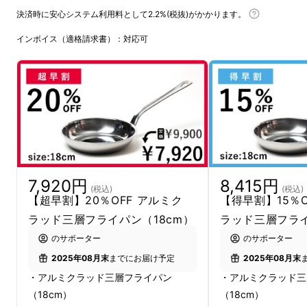
決済時に安心システム利用料として2.2%(税抜)がかかります。
インボイス（適格請求書）：対応可
前回大好評だった「アルミクラッド三層」シ
リーズの「アルミクラッド三層フライパン」
22cm/24cm/26cmの3サイズに続き、
今回
18cm/20cmの2サイズが新しく誕生！
7,920円
8,415円
(税込)
(税込)
【超早割】20％OFF アルミク
【得早割】15％O
ラッド三層フライパン（18cm）
ラッド三層フライ
のサポーター
のサポーター
2025年08月末
までにお届け予定
2025年08月末
・アルミクラッド三層フライパン
・アルミクラッド三
（18cm）
（18cm）