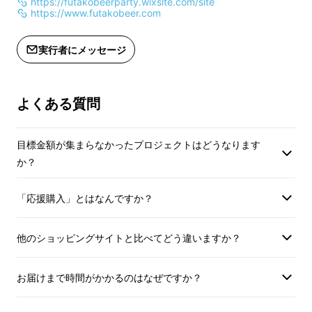
https://futakobeerparty.wixsite.com/site
Mサイズ：身長 169/ 身丈 65/ 身巾 49
https://www.futakobeer.com
Lサイズ：身長 175/ 身丈 73/ 身巾 55
実行者にメッセージ
- Beer Menu -
【限定】世田谷生ホップ仕込み「タマガワヅク
よくある質問
リ」 / 世田谷ホッププロジェクト
フタコエール / ふたこビール
目標金額が集まらなかったプロジェクトはどうなります
か？
フタコエール026 / ふたこビール
「応援購入」とはなんですか？
ハナミズキホワイト / ふたこビール
他のショッピングサイトと比べてどう違いますか？
ウナネペールラガー（UPL） / ふたこビール
お届けまで時間がかかるのはなぜですか？
ゲストビール