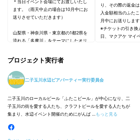
＊当日イベント会場にてお渡しいたし
どのんびりとした空間です。
り、その際の返金は
ます。（雨天中止の場合は10月中にお
入金額相当のふたこ
送りさせていただきます）
月中にお送りします
※チケットの引き換
山梨県・神奈川県・東京都の1都2県を
日、マクアケ マイ
流れる「多摩川」をテーマにしたオリ
確認させていただき
ジナルグッズ「TAMAGAWA GOODS」
とコラボレーションしたオリジナルT
プロジェクト実行者
シャツです。
襟元の丈夫なTシャツに、多摩川の水
辺とビールをあしらいました。
二子玉川水辺ビアパーティー実行委員会
TAMAGAWA GOODS STORE｜
二子玉川のローカルビール「ふたこビール」が中心になり、二
http://tamagawagoods.com/
子玉川の街を愛する人たち、クラフトビールを愛する人たちが
Design by ムラハタワークス
イベント当日は、ふたこエールをはじめとした
集まり、水辺イベント開催のためにがんば …
もっと見る
クラフトビールや、そのビールに合わせた各種
サイズについて
フードを、世田谷の人気店舗やキッチンカーが
Sサイズ：身長 160/ 身丈 62/ 身巾 46
提供します。