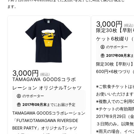
ます。
3,000円
(税込)
限定30枚【早割
ケット6枚綴り（
のサポーター
2017年09月末
ま
限定30枚【早割り
FUTAKOTAMAGAWA RIVERSIDE BEER
600円×6枚つづり（
3,000円
PARTYって、こんなイベント！
(税込)
TAMAGAWA GOODSコラボ
※ご飲食チケットは
レーション オリジナルTシャツ
開催場所は、二子玉川駅から5分程度と駅から
お使いいただけます
のサポーター
もほど近い多摩川河川敷 兵庫島公園。木々に
※複数人でのご利用
囲まれ、人口の池（ひょうたん池）小川、芝生
2017年09月末
までにお届け予定
※チケットの有効期
TAMAGAWA GOODSコラボレーション
の広場などもあり、休日は家族連れやカップル
2017年9月29日（
「FUTAKOTAMAGAWA RIVERSIDE
が芝生にシートを敷いてピクニックなどをまっ
３日間のみ。以降無
BEER PARTY」オリジナルTシャツ
たりと楽しむ、大都会の真ん中とは思えないほ
※雨天の場合、イベ