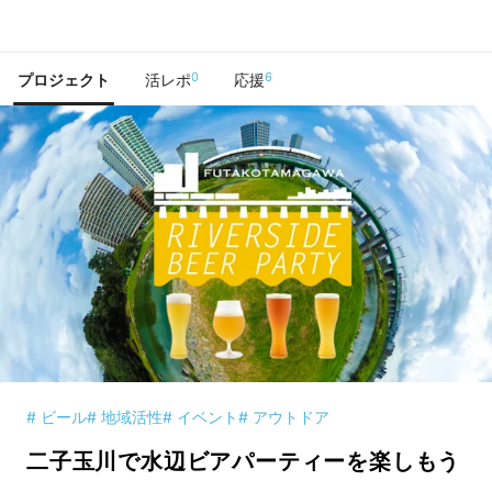
で手に入れよう
0
6
プロジェクト
活レポ
応援
# ビール
# 地域活性
# イベント
# アウトドア
二子玉川で水辺ビアパーティーを楽しもう