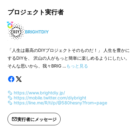
※応援購入の数が想定を上回った場
※応援購入の数が想
合、製造工程上の都合、配送作業など
合、製造工程上の都
プロジェクト実行者
により出荷時期が遅れる場合がござい
により出荷時期が遅
ます。
ます。
BRIGHTDIY
「人生は最高のDIYプロジェクトそのものだ！」 人生を豊かに
するDIYを、 沢山の人がもっと簡単に楽しめるようにしたい。
そんな思いから、我々BRIG …
もっと見る
https://www.brightdiy.jp/
https://mobile.twitter.com/diybright
https://line.me/R/ti/p/@580hesny?from=page
実行者にメッセージ