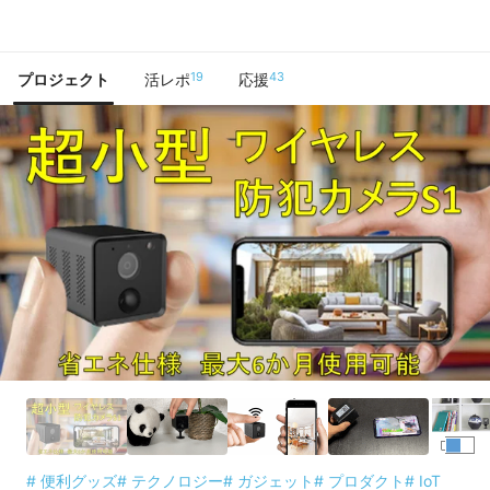
で手に入れよう
19
43
プロジェクト
活レポ
応援
# 便利グッズ
# テクノロジー
# ガジェット
# プロダクト
# IoT