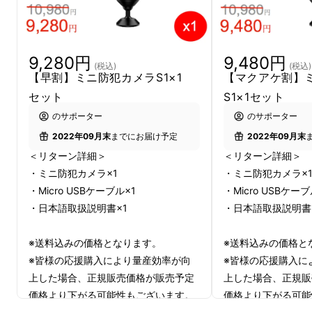
9,280円
9,480円
(税込)
(税込)
【早割】ミニ防犯カメラS1×1
【マクアケ割】
スマートミニ防犯カメ
セット
S1×1セット
ラS1
のサポーター
のサポーター
2022年09月末
までにお届け予定
2022年09月末
＜リターン詳細＞
＜リターン詳細＞
・ミニ防犯カメラ×1
・ミニ防犯カメラ×
・Micro USBケーブル×1
・Micro USBケーブ
・日本語取扱説明書×1
・日本語取扱説明書
※送料込みの価格となります。
※送料込みの価格と
※皆様の応援購入により量産効率が向
※皆様の応援購入に
上した場合、正規販売価格が販売予定
上した場合、正規販
価格より下がる可能性もございます。
価格より下がる可能