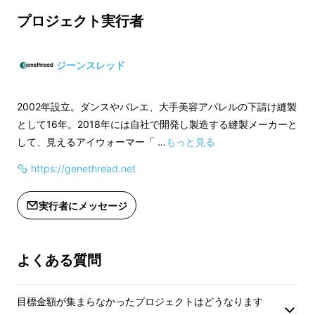
・スモール
・スモール
プロジェクト実行者
=================
==============
価格設定
価格設定
定価：5,800円（×15%OFF）
定価：5,800円×2個
ジーンスレッド
寒い季節がやってきました。一度慣れてきたリ
+
+
モートワークは元に戻ることもあまりないま
送料500円
送料500円
2002年設立。ダンスやバレエ、大手美容アパレルの下請け縫製
ま、日々パソコンのモニタやスマホと向き合う
として16年。2018年には自社で開発し製造する縫製メーカーと
生活は変わらないどころか増えていくように思
して、見えるアイウォーマー「 …
もっと見る
えます。
https://genethread.net
そんな現代人は、気づかずに目を酷使していま
実行者にメッセージ
す。
就寝前に「アイマスク」を使用している方も多
よくある質問
いかと思いますが、目元ケアができていなくて
も、仕事はやってきます。「作業中に目元をケ
目標金額が集まらなかったプロジェクトはどうなります
アできたら…」そんな声から生まれた「ながら