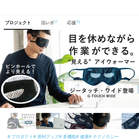
で手に入れよう
17
75
プロジェクト
活レポ
応援
# プロダクト
# 便利グッズ
# 多機能
# 健康
# テクノロジー