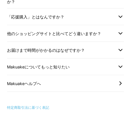
か？
ケア」できるアイマスクが、三度目の開発でさ
らにバージョンアップしました！
「応援購入」とはなんですか？
他のショッピングサイトと比べてどう違いますか？
1.リモートワークで負担が大きく
なる目元を、作業"しながらケ
お届けまで時間がかかるのはなぜですか？
ア"できる！
Makuakeについてもっと知りたい
リモートワークが浸透し、パソコンやスマホ、
タブレットを見る時間が増えてきました。ま
Makuakeヘルプへ
た、お家時間が増えたこともあり、以前と比べ
ると目の負担を蓄積しています。
特定商取引法に基づく表記
「ジータッチ・ワイド」は、そんな現代人の
「目元負担」を、「作業しながら」ケアできる
大人気商品です。