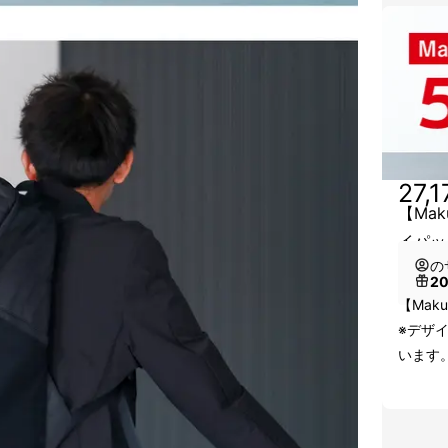
27,
【Mak
イパッ
の
2
【Maku
※デザ
います