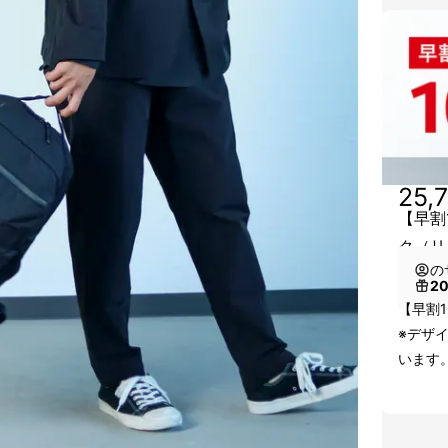
25,
【早割1
ク（リ
の
2
【早割1
※デザ
います