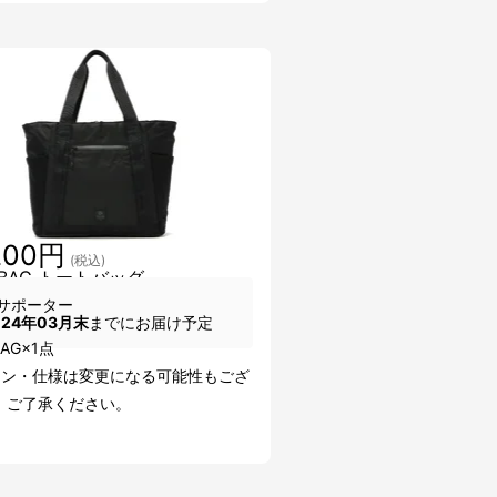
200円
(税込)
 BAG トートバッグ
サポーター
024年03月末
までにお届け予定
BAG×1点
イン・仕様は変更になる可能性もござ
。ご了承ください。