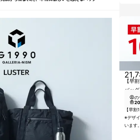
21,
【早割1
バッグ
の
2
【早割1
※デザ
います