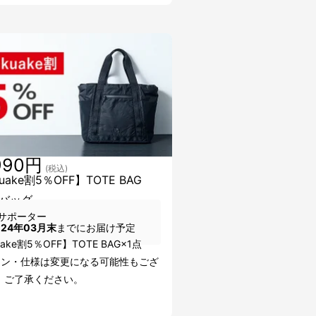
990円
(税込)
uake割5％OFF】TOTE BAG
バッグ
サポーター
024年03月末
までにお届け予定
ake割5％OFF】TOTE BAG×1点
イン・仕様は変更になる可能性もござ
。ご了承ください。