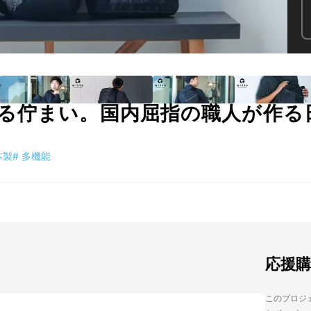
る佇まい。国内屈指の職人が作る
本製
#
多機能
応援
このプロジェ