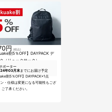
170円
(税込)
uake割5％OFF】DAYPACK デ
ク（リュックサック）
サポーター
024年03月末
までにお届け予定
ake割5％OFF】DAYPACK×1点
イン・仕様は変更になる可能性もござ
。ご了承ください。