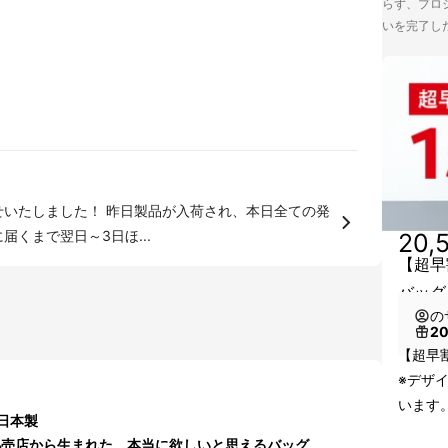
らず、プロジ
いを完了し
せいたしました！ 昨日製品が入荷され、本日全ての発
くまで翌日～3日ほ...
20,
【超早割
バッグ
の
2
【超早割
※デザ
います
日本製
小売店から生まれた、本当に欲しいと思えるバッグ