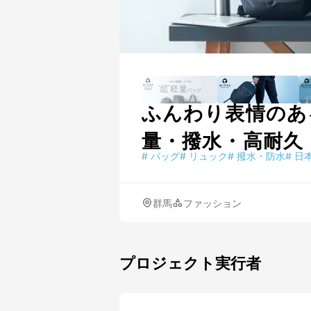
ふんわり表情のあ
量・撥水・高耐久
#
バッグ
#
リュック
#
撥水・防水
#
日
群馬
ファッション
プロジェクト実行者