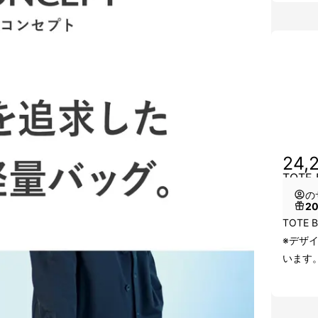
24,
TOTE
の
2
TOTE 
※デザ
います