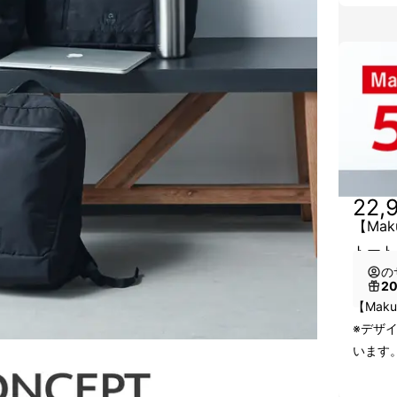
22,
【Mak
トート
の
2
【Maku
※デザ
います