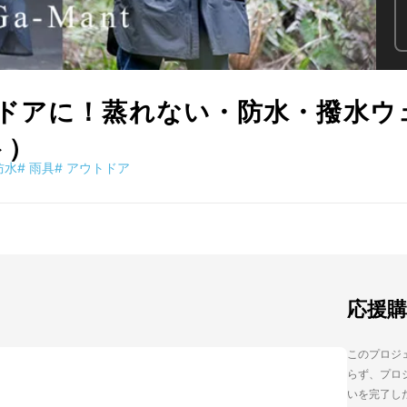
ドアに！蒸れない・防水・撥水ウェ
ト）
防水
#
雨具
#
アウトドア
応援
このプロジェ
らず、プロジ
いを完了し