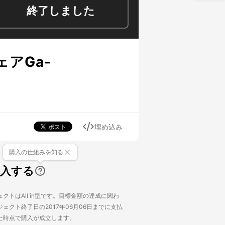
終了しました
アGa-
埋め込み
購入の仕組みを知る
購入する
クトはAll in型です。目標金額の達成に関わ
ェクト終了日の2017年06月06日までに支払
た時点で購入が成立します。