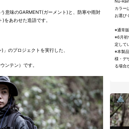
Nu-R
カラー
という意味のGARMENT(ガーメント)と、防寒や雨対
お選び
ト)をあわせた造語です。
※通常販
※6月
定して
イン)」のプロジェクトを実行した、
※本製
様・デ
ーマウンテン）です。
る場合