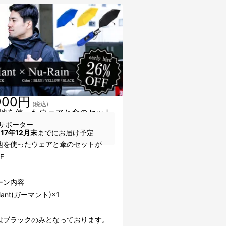
900円
(税込)
地を使ったウェアと傘のセット
サポーター
017年12月末
までにお届け予定
地を使ったウェアと傘のセットが
F
ーン内容
ant(ガーマント)×1
はブラックのみとなっております。