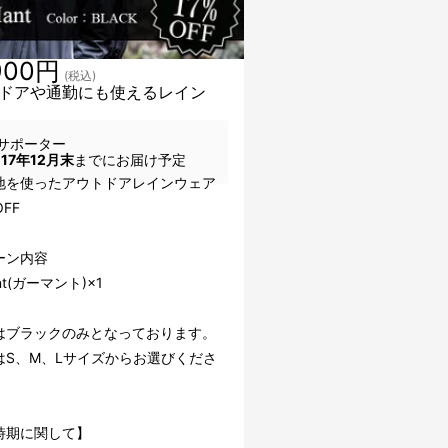
900円
(税込)
ドアや通勤にも使えるレイン
サポーター
017年12月末
までにお届け予定
地を使ったアウトドアレインウェア
FF
ーン内容
nt(ガーマント)×1
はブラックのみとなっております。
はS、M、Lサイズからお選びくださ
時期に関して】