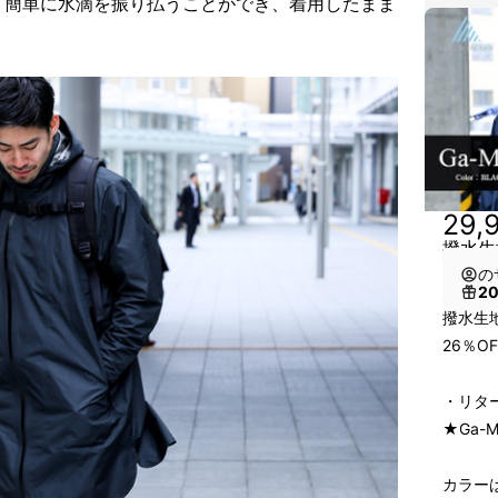
、簡単に水滴を振り払うことができ、着用したまま
29,
撥水生
の
2
撥水生
26％OF
・リタ
★Ga-M
カラー