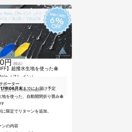
80円
(税込)
OFF】超撥水生地を使った傘
-Rain（ヌレイン）」
サポーター
017年06月末
までにお届け予定
更新日:2017年06月08日）
生地を使った、自動開閉折り畳み傘
FF
別に限定でリターンを追加。
ーンの内容