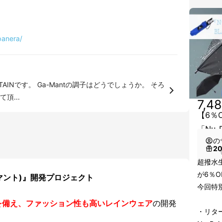
panera/
TAINです。 Ga-Mantの調子はどうでしょうか。 そろ
頂...
7,4
【6％
「Nu
の
2
（
超撥水
が6％O
ーマント)』開発プロジェクト
今回特
を備え、ファッション性も高いレインウェア
の開発
・リタ