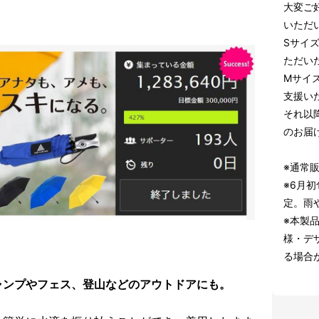
大変ご
いただ
Sサイズ
ただい
Mサイズ
支援い
それ以
のお届
※通常販
※6月
定。雨
※本製
様・デ
る場合
ャンプやフェス、登山などのアウトドアにも。