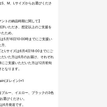
はS、M、Lサイズからお選びくださ
マントの納品時期に関して】
好評いただき、想定以上のご支援を
いたため、
は5月16日10:00時までにご支援い
た方、
とLサイズは6月4日18:00までにご
ただいた方は6月のお届け、それぞれ
降にご支援いただいた方は12月初旬
けとなります。
ain(ヌレイン)×1
はブルー、イエロー、ブラックの3色
色お選びください。
ainは6月発送です。