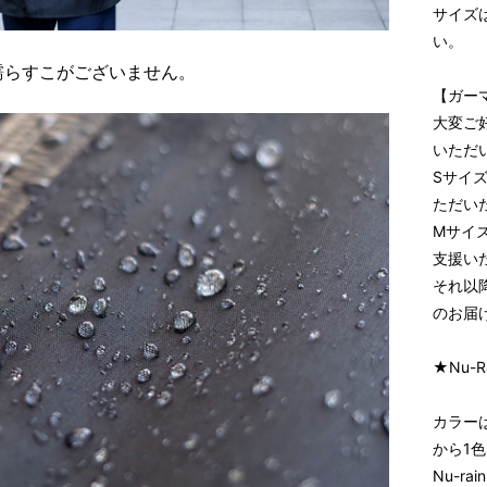
サイズ
い。
濡らすこがございません。
【ガー
大変ご
いただ
Sサイズ
ただい
Mサイズ
支援い
それ以
のお届
★Nu-R
カラー
から1
Nu-r