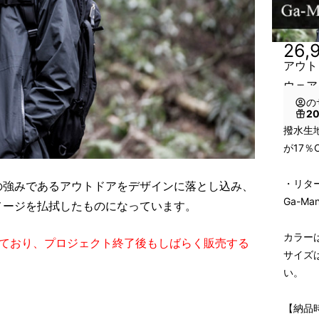
26,
アウト
ウェア
の
2
撥水生
が17％O
・リタ
の強みであるアウトドアをデザインに落とし込み、
Ga-Ma
メージを払拭したものになっています。
カラー
っており、プロジェクト終了後もしばらく販売する
サイズ
い。
【納品