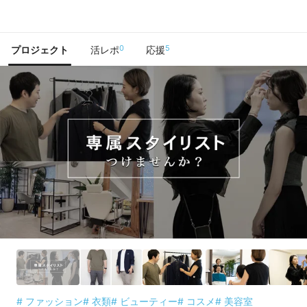
で手に入れよう
0
5
プロジェクト
活レポ
応援
# ファッション
# 衣類
# ビューティー
# コスメ
# 美容室