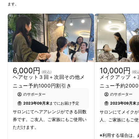
ます。
「今持っている服の活かし方がわからない」
「いつも選ぶ服が無難なものばかり」
「髪型はどうしたらいい？」
など、悩みは沢山。
パーソナルカラー、顔型、骨格診断などをとお
6,000円
10,000円
して、あなたに合ったベストスタイリングを導
(税込)
(税
ヘアセット３回＋次回その他メ
メイクアップ ＋
き出し、今まで以上の好印象を作り上げてみま
ニュー予約1000円割引き
ニュー予約200
せんか？
のサポーター
のサポーター
2023年09月末
までにお届け予定
2023年09月末
サロンにてヘアアレンジができる回数
サロンにてメイクが
券です。ご友人、ご家族にもご使用い
人、ご家族にもご使
ただけます。
※利用する場合は、