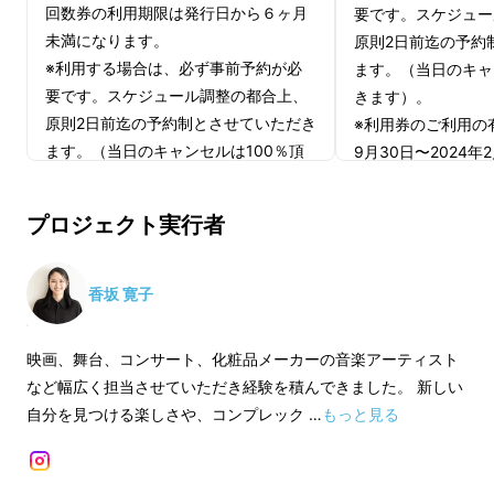
回数券の利用期限は発行日から６ヶ月
要です。スケジュー
未満になります。
原則2日前迄の予約
※利用する場合は、必ず事前予約が必
ます。（当日のキャ
要です。スケジュール調整の都合上、
きます）。
原則2日前迄の予約制とさせていただき
※利用券のご利用の有
ます。（当日のキャンセルは100％頂
9月30日〜2024年
きます）。
※回数券は、郵送での発送は致しませ
プロジェクト実行者
ん。Makuakeメッセージ機能でのご連
絡になります。
香坂 寛子
映画、舞台、コンサート、化粧品メーカーの音楽アーティスト
など幅広く担当させていただき経験を積んできました。 新しい
自分を見つける楽しさや、コンプレック …
もっと見る