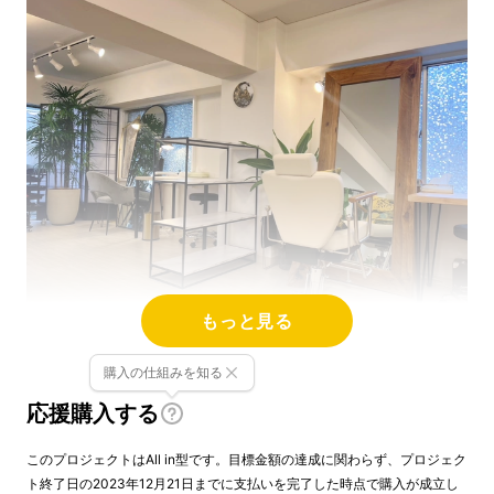
もっと見る
～個性に自信を持って人生を楽しんでほしい～
購入の仕組みを知る
応援購入する
私たちはスタイリングやヘアメイクのアドバイ
スを受けられるサービスを身近なものにしたい
このプロジェクトはAll in型です。目標金額の達成に関わらず、プロジェク
と考えています。
ト終了日の2023年12月21日までに支払いを完了した時点で購入が成立し