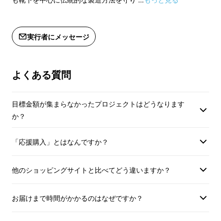
岩盤浴に使用される鉱石では
マイナスイオン放
出量
の多い
「北投石」
に、
強力な遠赤外線
を誇
る
良質な「北海道産 ブラックシリカ」
をプラ
実行者にメッセージ
ス。
(
※本品のマイナスイオンとは、
空気中に含まれ
よくある質問
る負の電荷を帯びた分子を指します。
)
目標金額が集まらなかったプロジェクトはどうなります
か？
「応援購入」とはなんですか？
他のショッピングサイトと比べてどう違いますか？
お届けまで時間がかかるのはなぜですか？