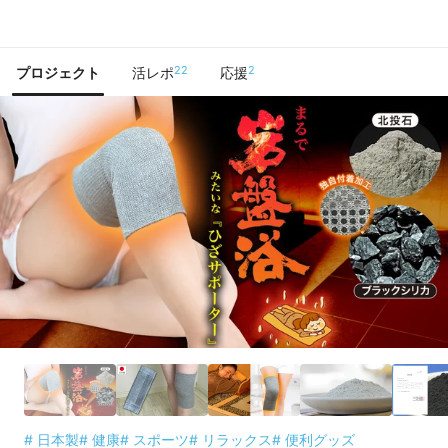
で手に入れよう
22
2
プロジェクト
活レポ
応援
# 日本製
# 健康
# スポーツ
# リラックス
# 便利グッズ