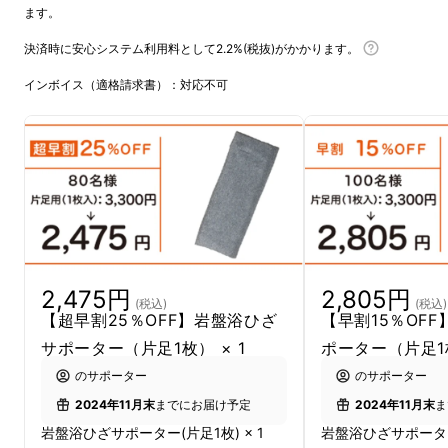
ます。
決済時に安心システム利用料として2.2%(税抜)がかかります。
長い時間同じ姿勢をしていたときや朝起きたと
インボイス（適格請求書）：対応不可
き、寒い時期に膝関節の動きづらさを感じる…
そんなお悩みの方に、開発したのがこちら！！
遠赤外線パワーが持続する！『ひざサポー
ター』
です。
2,475円
2,805円
(税込)
(税込)
【超早割25％OFF】岩盤浴ひざ
【早割15％OF
サポーター（片足1枚） × 1
ポーター（片足1枚
のサポーター
のサポーター
2024年11月末
までにお届け予定
2024年11月末
ま
岩盤浴ひざサポーター(片足1枚) × 1
岩盤浴ひざサポーター(