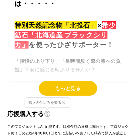
は・・・・・
特別天然記念物
「北投石」
×
希少
鉱石「北海道産 ブラックシリ
カ」
を使ったひざサポーター！
「階段の上り下り」「長時間歩く際の膝への負
担」
不安に感じる時ありませんか？
もっと見る
購入の仕組みを知る
応援購入する
このプロジェクトはAll in型です。目標金額の達成に関わらず、プロジェク
ト終了日の2024年10月01日までに支払いを完了した時点で購入が成立し