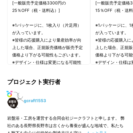
[一般販売予定価格3300円の
[一般販売予定価格3
25％OFF（税・送料込）]
15％OFF（税・送料
※1パッケージに、1枚入り（片足用）
※1パッケージに、
特別天然記念物
「北投石」
×
「北
が入っています。
が入っています。
海道産 ブラックシリカ」
のWパ
※皆様の応援購入により量産効率が向
※皆様の応援購入に
ワー
上した場合、正規販売価格が販売予定
上した場合、正規販
価格より下がる可能性もございます。
価格より下がる可能
※デザイン・仕様は変更になる可能性
※デザイン・仕様は
もございます。ご了承ください。
もございます。ご了
※ご注文状況、使用部材の供給状況、
※ご注文状況、使用
プロジェクト実行者
製造工程上の都合等により出荷時期が
製造工程上の都合等
遅れる場合があります。
遅れる場合がありま
gcraft1553
岩盤浴・工房を運営する合同会社ジークラフトと申します。 弊
社のある長野県長野市は古くから養蚕が盛んな地域で、私たち
も靴下を中心に伝統的な製造方法を守り …
もっと見る