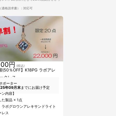
（適格請求書）：対応可
000円
(税込)
割50％OFF】K18PG ラボアレ
ックレス
サポーター
025年09月末
までにお届け予定
ーン内容】
た製品 × 1点
：ラボグロウンアレキサンドライト
クレス