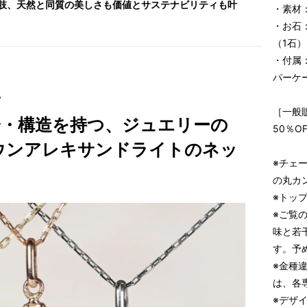
肢、天然と同質の美しさも価値とサステナビリティも叶
・素材
・お石
（1石）
・付属
パーケ
y
［一般販
分・構造を持つ、ジュエリーの
50％O
ウンアレキサンドライトのネッ
※チェ
の丸カ
※トッ
※ご覧
味と若
す。予
※金種違
は、各
※デザ