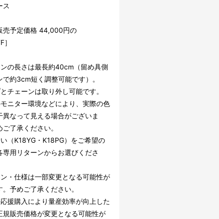
ース
売予定価格 44,000円の
FF］
ーンの長さは最長約40cm（留め具側
ンで約3cm短く調整可能です）。
プとチェーンは取り外し可能です。
のモニター環境などにより、実際の色
干異なって見える場合がございま
めご了承ください。
い（K18YG・K18PG）をご希望の
各専用リターンからお選びくださ
イン・仕様は一部変更となる可能性が
す。予めご了承ください。
の応援購入により量産効率が向上した
正規販売価格が変更となる可能性が