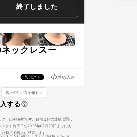
終了しました
イトのネックレスー
埋め込み
購入の仕組みを知る
購入する
クトはAll in型です。目標金額の達成に関わ
ェクト終了日の2025年07月20日までに支
した時点で購入が成立します。
システム利用料として2.2%(税抜)がかかり