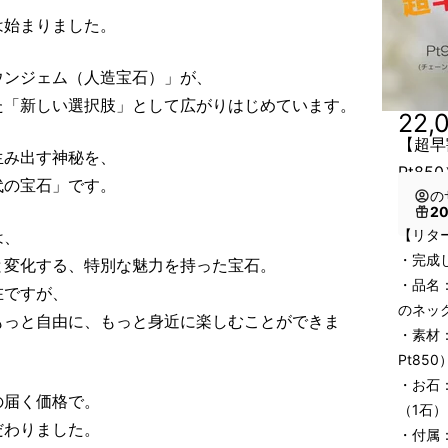
は始まりました。
ウンジェム（人造宝石）」が、
た「新しい選択肢」として広がりはじめています。
22,
【超早
生み出す神秘を、
Pt8
代の宝石」です。
の
2
【リタ
は、
・完成し
と変化する、特別な魅力を持った宝石。
・品名
在ですが、
のネッ
もっと自由に、もっと身近に楽しむことができま
・素材
Pt850
・お石
の届く価格で。
（1石）
だわりました。
・付属