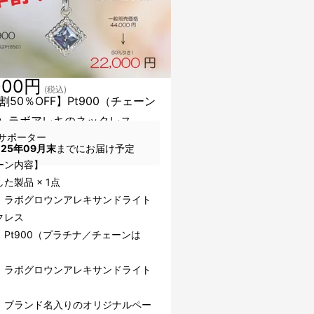
000円
(税込)
割50％OFF】Pt900（チェーン
50）ラボアレキのネックレス
サポーター
025年09月末
までにお届け予定
ーン内容】
た製品 × 1点
：ラボグロウンアレキサンドライト
クレス
：Pt900（プラチナ／チェーンは
）
：ラボグロウンアレキサンドライト
：ブランド名入りのオリジナルペー