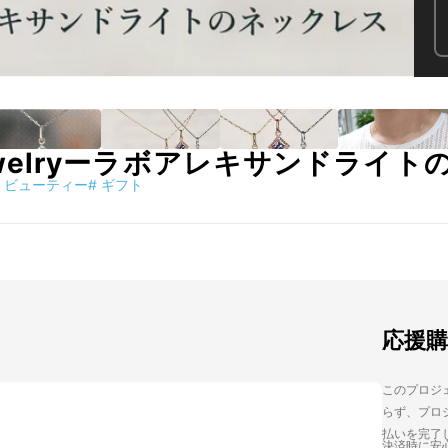
c Jewelryーラボアレキサンドラ
ビューティー
#
ギフト
応援
このプロジェ
らず、プロジ
払いを完了
決済時に安心