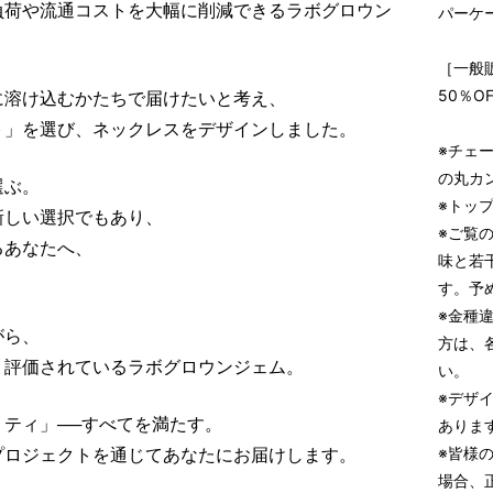
負荷や流通コストを大幅に削減できるラボグロウン
パーケ
［一般販
50％O
に溶け込むかたちで届けたいと考え、
ト」を選び、ネックレスをデザインしました。
※チェ
の丸カ
選ぶ。
※トッ
新しい選択でもあり、
※ご覧
るあなたへ、
味と若
。
す。予
※金種違
がら、
方は、
く評価されているラボグロウンジェム。
い。
※デザ
ティ」──すべてを満たす。
ありま
※皆様
プロジェクトを通じてあなたにお届けします。
場合、