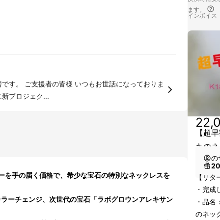
ます。
インボイス
話になっておりま
プロジェク...
22,
【超早
キのネ
の
2
ーを手の届く価格で、希少な宝石の特別なネックレスを
【リタ
・完成し
カラーチェンジ、次世代の宝石「ラボグロウンアレキサン
・品名
のネッ