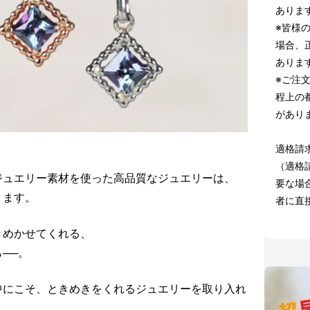
ありま
※皆様
場合、
ありま
※ご注
程上の
があり
適格請
（適格
ジュエリー素材を使った高品質なジュエリーは、
要な場合
ります。
者に直
きめかせてくれる、
──。
中にこそ、ときめきをくれるジュエリーを取り入れ