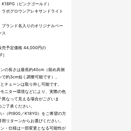
：K18PG（ピンクゴールド）
：ラボグロウンアレキサンドライト
：ブランド名入りのオリジナルペー
ース
売予定価格 44,000円の
FF］
ーンの長さは最長約40cm（留め具側
ンで約3cm短く調整可能です）。
プとチェーンは取り外し可能です。
のモニター環境などにより、実際の色
干異なって見える場合がございま
めご了承ください。
い（Pt900／K18YG）をご希望の方
専用リターンからお選びください。
イン・仕様は一部変更となる可能性が