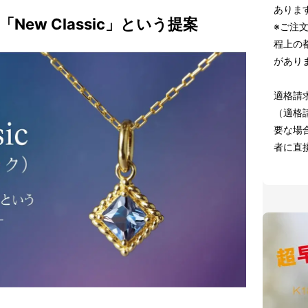
ありま
「New Classic」という提案
※ご注
程上の
があり
適格請
（適格
要な場合
者に直