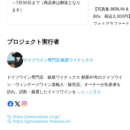
～7月30日まで（商品券は郵送となり
【写真集 BERLIN & 
ます）
80s 税込3,300円
フォトグラファーと
た当社代表 江戸西
魅力に出会った1970
プロジェクト実行者
リ・ベルリンの街、
写した写真集。
写真集は郵送でのお
ドイツワイン専門店 銀座ワイナックス
▲銀座６丁目（銀座松坂屋の裏）で営業してい
た頃の店舗の様子（2005年頃）
【ヴィンテージワイ
ドイツワイン専門店 銀座ワイナックス 創業41年のドイツワイ
4000円分】
ン・ヴィンテージワイン直輸入・販売店。オーナーが生産者を
創業後は、毎年ドイツを訪れ、生産者の元でテ
銀座ワイナックス新
訪れ、試飲・厳選したドイツワインを …
もっと見る
イスティングし、自らの感性で納得したドイツ
ご利用いただけるヴ
ワインのみを直輸入。高品質なドイツワイン輸
品券です。2000
入にこだわり、当時から合成保存料ソルビン酸
ワインのご購入にご
https://www.winax.co.jp/
を一切使用しないドイツワインのみを厳選、温
す。
https://ginzawinax.thebase.in/
商品券の利用可能期間
度管理ができるリーファーコンテナで輸送し、