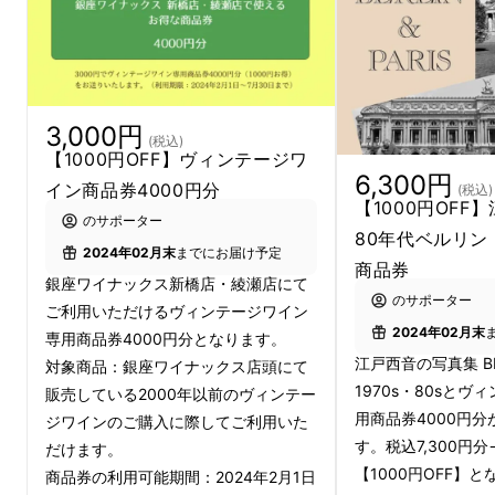
ドイツ生活も8年目になり、ようやく日本への
帰国を決断。日本に戻ると、どこへ行っても現
地で味わったような魅力的なドイツワインはな
3,000円
い。この魅力を日本の人たちに伝えなければと
(税込)
【1000円OFF】ヴィンテージワ
いう使命感にかられ『ドイツワイン全書 (ペン
6,300円
イン商品券4000円分
(税込)
ネーム 江戸西音)』を刊行しました。しかし、
【1000円OFF】
のサポーター
いくら情報を届けてもワインそのものの魅力、
80年代ベルリン
2024年02月末
までにお届け予定
その香りや味わいが伝わらなければ意味がな
商品券
銀座ワイナックス新橋店・綾瀬店にて
い。その思いから、1984年ドイツワイン直輸
のサポーター
ご利用いただけるヴィンテージワイン
入販売 を目的として株式会社ワイナックスを
2024年02月末
専用商品券4000円分となります。
設立しました。
江戸西音の写真集 BERL
対象商品：銀座ワイナックス店頭にて
1970s・80sと
販売している2000年以前のヴィンテー
用商品券4000円
ジワインのご購入に際してご利用いた
す。税込7,300円分
だけます。
【1000円OFF】
商品券の利用可能期間：2024年2月1日