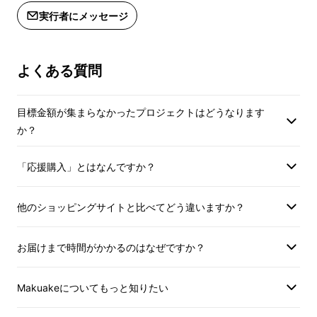
～7月31日まで
日本到着後は自社の低温定湿倉庫に貯蔵。社長
実行者にメッセージ
自ら365日ほとんど毎日倉庫に行き、温度・湿
度をチェックしてきました。
よくある質問
目標金額が集まらなかったプロジェクトはどうなります
か？
「応援購入」とはなんですか？
他のショッピングサイトと比べてどう違いますか？
お届けまで時間がかかるのはなぜですか？
Makuakeについてもっと知りたい
長年ドイツワイン普及をしてきた功績が認めら