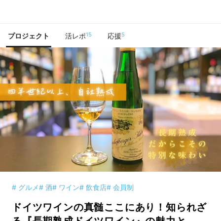
で手に入れよう
15
5
プロジェクト
活レポ
応援
# グルメ
# 酒
# ワイン
# 飲食店
# 会員制
ドイツワインの真髄ここにあり！知られざ