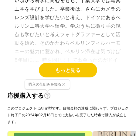
い頃から科学に関心をもち、千葉大学では写真
工学を学びました。卒業後は、さらにカメラの
レンズ設計を学びたいと考え、ドイツにあるベ
ルリン工科大学へ留学。学ぶうちに撮り手の視
点も学びたいと考えフォトグラファーとして活
動を始め、そのかたわらベルリンフィルハーモ
ニーの魅力に惹かれ、ベルリン滞在は気づけば
8年目に…。時を同じくして出会ったのがドイ
ツワイン。ドイツ人たちが集まるパーティー
もっと見る
で、琥珀色の液体を口にする。それは、これま
購入の仕組みを知る
で出会ったことがないような味わいで・・・
応援購入する
このプロジェクトはAll in型です。目標金額の達成に関わらず、プロジェク
日本帰国、ドイツワイ
ト終了日の2024年02月18日までに支払いを完了した時点で購入が成立し
ます。
ンの伝道師に…