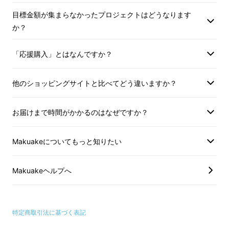
目標金額が集まらなかったプロジェクトはどうなります
か？
佐野：
なるほど、ほんとそうですよね。最近は
外に出ることや人に会うことも少なくなり生活
「応援購入」とはなんですか？
様式が変化したので「病気にならない」ってい
うことよりも「幸せな人生とは？」といったこ
他のショッピングサイトと比べてどう違いますか？
とを口にする人が増えきたと思います。そうい
う意味でも「健康」に関しては新たなフェーズ
お届けまで時間がかかるのはなぜですか？
になったと言えるでしょうね。つまり新たな領
域の研究がこれから始まると言えるんでしょう
Makuakeについてもっと知りたい
ね。
Makuakeヘルプへ
特定商取引法に基づく表記