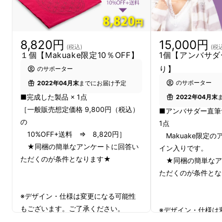
「生体環境調整作用®️」素材「プラウシオン
®️」を開発したNPO法人日本健康事業促進協会
理事長の橋本先生と対談をしました。
8,820円
15,000円
(税込)
(税
１個【Makuake限定10％OFF】
1個【アンバサ
り】
のサポーター
のサポーター
2022年04月末
までにお届け予定
■完成した製品 × 1点
2022年04月末
［一般販売想定価格 9,800円（税込）
■アンバサダー直筆
の
1点
10%OFF+送料 ⇒ 8,820円］
Makuake限定
★同梱の簡単なアンケートに回答い
イン入りです。
ただくのが条件となります★
★同梱の簡単なア
ただくのが条件とな
※デザイン・仕様は変更になる可能性
もございます。ご了承ください。
佐野：
先生とは１０年以上に渡って「生体環境
※デザイン・仕様は
※ご注文状況、製造工程上の都合等に