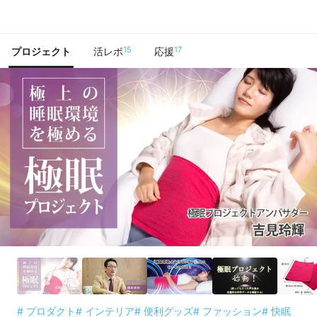
で手に入れよう
15
17
プロジェクト
活レポ
応援
# プロダクト
# インテリア
# 便利グッズ
# ファッション
# 快眠