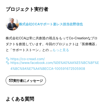
もございます。ご了
調整作用®️」素材「プラウシオン®️」を使った
より出荷時期が遅れる場合がありま
※ご注文状況、製造
健康関連事業を通じてお付き合いをさせていた
プロジェクト実行者
す。
より出荷時期が遅れ
だいてますが、最近この「健康」に関して多く
す。
の人の意識が変わってきたように思うんですが
株式会社CCAサポート楽レス担当佐野信也
いかがでしょうか？
株式会社CCAは常に共創造の視点をもってCo-Creationなプロ
ダクトを創造しています。今回のプロジェクトは「医療機器」
橋本：
そうだね。特に最近は地震やウイルスな
と「サポートストーン」との …
もっと見る
どによる自然災害もあってライフスタイルがガ
https://co-cread.com/
ラっと変わったから「健康」に対する関心事が
https://www.facebook.com/%E6%A0%AA%E5%BC%8F%E
大分変ったよね～。今までは「病気にならな
4%BC%9A%E7%A4%BECCA-100591672505908
い」ってことに関心があったけどそれよりも
「どう豊かに人生を送るか」というような関心
実行者にメッセージ
事に移ってきたんだと思う。
医学も進歩したから「病気」そのものよりも
よくある質問
「豊かな人生」ってことなんだろうなぁ～。