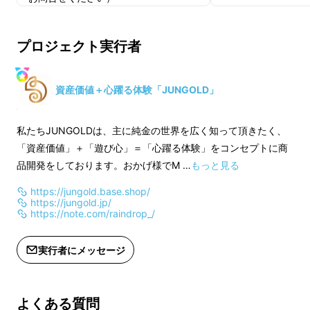
適格請求書発行事業
（適格請求書発行
プロジェクト実行者
記載のあるインボイ
は、Makuakeメ
直接お問合せくださ
資産価値＋心躍る体験「JUNGOLD」
BABYGOLD「血液型」とは？
私たちJUNGOLDは、主に純金の世界を広く知って頂きたく、
純金製品のJUNGOLDの代表ブランド
『１gの
「資産価値」＋「遊び心」＝「心躍る体験」をコンセプトに商
かわいい純金 BABYGOLD』
のNEWシリーズ
品開発をしております。おかげ様でM …
もっと見る
です。毎回テーマごとの刻印が入った大人気商
https://jungold.base.shop/
品。今回は血液型をモチーフにしました。
https://jungold.jp/
https://note.com/raindrop_/
実行者にメッセージ
よくある質問