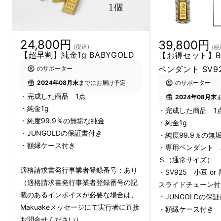
24,800円
39,800円
(税込)
(税
【超早割】純金1g BABYGOLD
【お得セット】BA
ペンダント SV9
のサポーター
のサポーター
2024年08月末
までにお届け予定
・完成した商品 1点
2024年08月末
・純金1g
・完成した商品 1
1ｇのかわいい純金
・純度99.9％の無垢な純金
・純金1g
・JUNGOLDの保証書付き
・純度99.9％の無
【BABYGOLD】新作は“血液
・額縁ケース付き
・専用ペンダント 
型”シリーズ。
Ｓ（通常サイズ）
適格請求書発行事業者登録番号：あり
・SV925 小豆 o
（適格請求書発行事業者登録番号の記
スライドチェーン付
載のあるインボイスが必要な場合は、
・JUNGOLDの保
Makuakeメッセージにて実行者に直接
・額縁ケース付き
お問合せください）