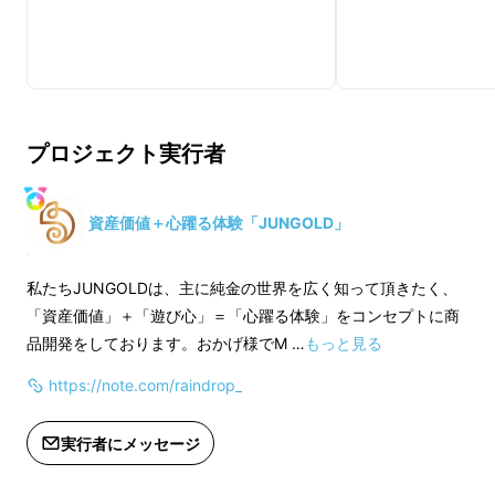
2025年新春から持てるよう
に、年内にお届け
プロジェクト実行者
新春を迎え、純金の勾玉を手にすることは、非
常におめでたいことです。黄金の輝きと勾玉の
形状は、豊かさと繁栄を象徴し、これからの一
資産価値＋心躍る体験「JUNGOLD」
年に幸運と守護をもたらすとされています。
私たちJUNGOLDは、主に純金の世界を広く知って頂きたく、
「資産価値」＋「遊び心」＝「心躍る体験」をコンセプトに商
品開発をしております。おかげ様でM …
もっと見る
https://note.com/raindrop_
実行者にメッセージ