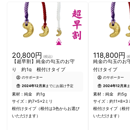
20,800円
118,800円
(税込)
(
【超早割】純金の勾玉のお守
純金の勾玉のお守
り 約1g 根付けタイプ
付けタイプ
のサポーター
のサポーター
2024年12月末
までにお届け予定
2024年12月末
素材：純金 約1g
素材：純金 約5g
サイズ：約7×5×2ミリ
サイズ：約11×8×3
根付けタイプ（根付は3色からお選び
根付けタイプ（根付
いただけます）
いただけます）