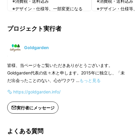
※消費税・送料込み
※消費税・送料込み
※デザイン・仕様等、一部変更になる
※デザイン・仕様等
場合がございます。あらかじめご了承
場合がございます。
ください。
ください。
プロジェクト実行者
※ご注文状況、ウィルスの影響、使用
※ご注文状況、ウィ
部材の供給状況、製造工程上の都合に
部材の供給状況、製
より、出荷時期が遅れる場合がありま
より、出荷時期が遅
Goldgarden
す。通常以上の時間がかかる可能性が
す。通常以上の時間
あります。
あります。
皆様、当ページをご覧いただきありがとうございます。
Goldgarden代表の佐々木と申します。2015年に独立し、「未
だ出会ったことのない、心がワクワ …
もっと見る
https://goldgarden.info/
実行者にメッセージ
よくある質問