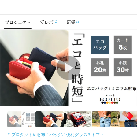
で手に入れよう
12
52
プロジェクト
活レポ
応援
# プロダクト
# 財布
# バッグ
# 便利グッズ
# ギフト