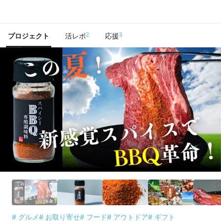
で手に入れよう
2
3
プロジェクト
活レポ
応援
# グルメ
# お取り寄せ
# フード
# アウトドア
# ギフト