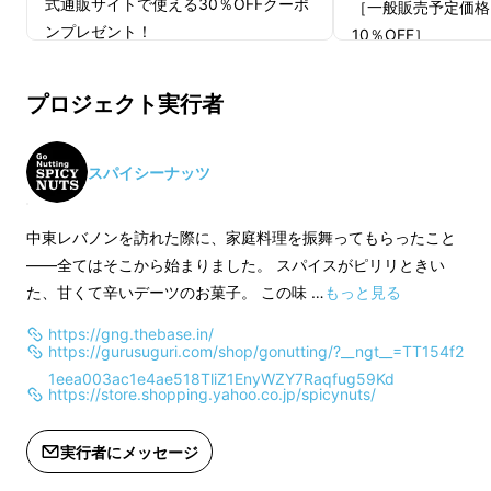
式通販サイトで使える30％OFFクーポ
［一般販売予定価格
ンプレゼント！
10％OFF］
SPICY NUTS（スパイシーナッツ）とは、
リ
リターンの組み合わせは自由、2回・3
ピーター続出中
の
甘くて辛い
、
新感覚ミックス
回に分けての決済でご利用ください。
●合計3,000円以
プロジェクト実行者
ナッツ
です。
トートバッグ（一般
※賞味期限は製造から457日となりま
円）プレゼント！
おつまみ・ギフトとして通販で大人気！
す。
●合計5,000円以
スパイシーナッツ
※クーポンは2024年8月1日より180日
式通販サイトで使える
間ご利用いただけます。
ンプレゼント！
中東レバノンを訪れた際に、家庭料理を振舞ってもらったこと
※デザイン・仕様は変更になる可能性
リターンの組み合わ
—―全てはそこから始まりました。 スパイスがピリリときい
もございます。ご了承ください。
回に分けての決済で
た、甘くて辛いデーツのお菓子。 この味 …
もっと見る
※ご注文状況、使用部材の供給状況、
製造工程上の都合等により出荷時期が
https://gng.thebase.in/
※賞味期限は製造か
https://gurusuguri.com/shop/gonutting/?__ngt__=TT154f2
遅れる場合があります。
す。
1eea003ac1e4ae518TliZ1EnyWZY7Raqfug59Kd
※インボイス制度対応の領収書：発行
※クーポンは2024年
https://store.shopping.yahoo.co.jp/spicynuts/
可
間ご利用いただけま
適格請求書発行事業者登録番号の記載
※デザイン・仕様は
実行者にメッセージ
のあるインボイスが必要な場合は、
もございます。ご了