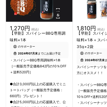
そもそも、スパイシー
ナッツってなに？
1,270円
1,810円
(税込)
(税込)
【早割】スパイシーBBQ専用調
【早割】スパイシ
味料×1本
味料×1本＋スパ
35g×2袋
のサポーター
のサポーター
2024年07月末
までにお届け予定
・スパイシーBBQ専用調味料×1本
2024年07月末
［一般販売予定価格842円の10％OFF
スパイシーナッツを
＋送料520円］
方にオススメ！！
●合計3,000円以上の応援購入でミニ
・スパイシーBBQ専
トートバッグ（一般販売予定価格：
［一般販売予定価格
660円）プレゼント！
10％OFF+送料520
●合計5,000円以上の応援購入で、公
・スパイシーナッツ 