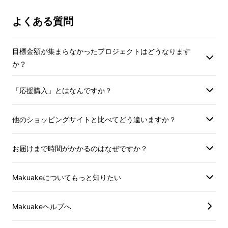
Makuakeメッセージにて実行者に直接
※ご注文状況、使用
お問合せください
製造工程上の都合等
よくある質問
遅れる場合がありま
オーガニックシュガー
で、
ナッツとドライフ
※インボイス制度対
目標金額が集まらなかったプロジェクトはどうなります
ルーツをキャラメリゼ
、
可
か？
適格請求書発行事業
のあるインボイスが
七味唐辛子ベースの
「特製スパイス」
で味付け
「応援購入」とはなんですか？
Makuakeメッセ
をしています。
お問合せください
他のショッピングサイトと比べてどう違いますか？
お届けまで時間がかかるのはなぜですか？
Makuakeについてもっと知りたい
Makuakeヘルプへ