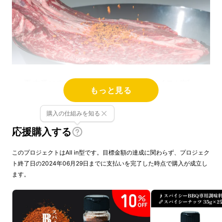
夏本番に向け、待望の
BBQ専用スパイス
が誕
もっと見る
生。
購入の仕組みを知る
肉・野菜・魚、何にかけても美味しくなる！
応援購入する
美味しさのヒミツは粉末醤油とクラッシュした
このプロジェクトはAll in型です。目標金額の達成に関わらず、プロジェク
スパイシーナッツ！？
ト終了日の2024年06月29日までに支払いを完了した時点で購入が成立し
ます。
コクと深みのある、ナッツ入りの新しいスパイ
スです。