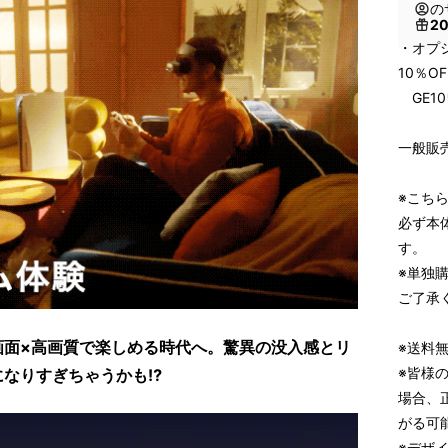
の
2
・オプシ
10％O
GE1
一般販売
※こち
必ず本
す。
※単独
ご了承
画面×高画質で楽しめる時代へ。驚異の没入感とリ
※送料
※皆様
になりすぎちゃうかも⁉
場合、
がる可
※デザ