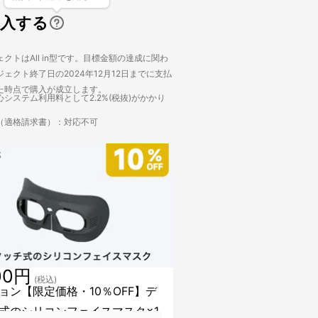
購入する
クトはAll in型です。目標金額の達成に関わ
ェクト終了日の2024年12月12日までに支払
た時点で購入が成立します。
システム利用料として2.2%(税抜)がかかり
（適格請求書）：対応不可
00円
(税込)
ョン【限定価格・10％OFF】デ
式のシリコンフェイスマスク×1