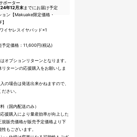
サポーター
024年12月末
までにお届け予定
ョン【Makuake限定価格・
FF】
0ワイヤレスイヤバッド×1
予定価格：11,600円(税込)
らはオプションリターンとなります。
体リターンの応援購入をお願いしま
購入の場合は発送出来かねますので、
ください。
無料（国内配送のみ）
の応援購入により量産効率が向上した
正規販売価格が販売予定価格より下
能性もございます。
イン・仕様は変更になる可能性もござ