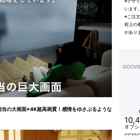
※デザ
います
※ご注
程上の
があり
相当の大画面×4K超高画質！感情をゆさぶるような
10,
オプシ
GE1