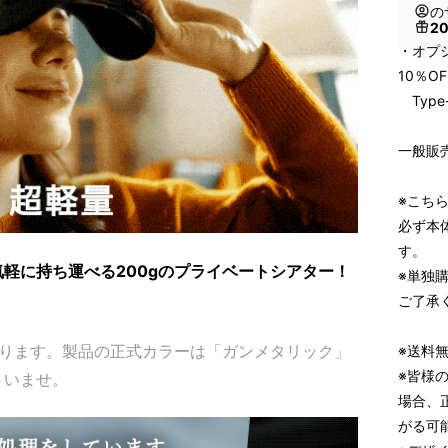
の
2
・オプシ
10％O
Type
一般販売
※こち
必ず本
す。
軽に持ち運べる200gのプライベートシアター！
※単独
ご了承
おります。製品の正式カラーは「ガンメタリック」
※送料
※皆様
さいませ。
場合、
がる可