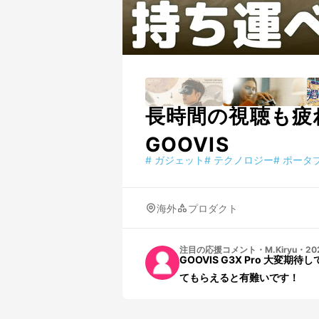
長時間の視聴も疲
GOOVIS
#
ガジェット
#
テクノロジー
#
ポータ
海外
プロダクト
注目の応援コメント
・
M.Kiryu
・
20
GOOVIS G3X Pro 大
てもらえると有難いです！