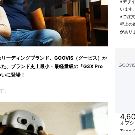
※デザ
います
※ご注
程上の
があり
リーディングブランド、GOOVIS（グービス）か
た、ブランド史上最小・最軽量級の「G3X Pro
ついに登場！
す。
4,6
オプシ
Type