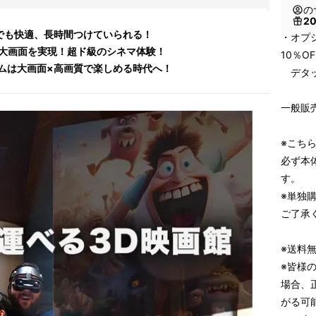
の
2
勢でも快適、長時間つけていられる！
・オプシ
巨大画面を実現！超ド級のシネマ体験！
10％O
ムは大画面×高画質で楽しめる時代へ！
デタッ
一般販売
※こち
必ず本
す。
※単独
ご了承
※送料
※皆様
場合、
がる可