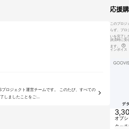
応援
このプロジェ
らず、プロジ
いを完了し
決済時に安心
ます。
インボイス
しましたことをご...
3,3
オプシ
タッチ