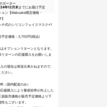
サポーター
024年12月末
までにお届け予定
ョン【Makuake限定価格・
FF】
チ式のシリコンフェイスマスク×1
予定価格：3,700円(税込)
らはオプションリターンとなります。
体リターンの応援購入をお願いしま
購入の場合は発送出来かねますので、
ください。
無料（国内配送のみ）
の応援購入により量産効率が向上した
正規販売価格が販売予定価格より下
能性もございます。