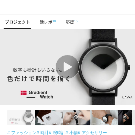
で手に入れよう
18
15
プロジェクト
活レポ
応援
# ファッション
# 時計
# 腕時計
# 小物
# アクセサリー