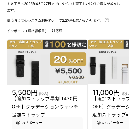
ト終了日の2025年08月27日までに支払いを完了した時点で購入が成立し
グラデーションは1分ごとに少しずつ姿を変え
ます。
ながら、ふと目を向けたその瞬間にだけ現れる
色彩を生み出します。
決済時に安心システム利用料として2.2%(税抜)がかかります。
それは、“今”という一瞬を映し出す、ただ一つ
インボイス（適格請求書）：対応可
の“時間のかたち”です。
5,500円
11,000円
(税込)
(税込
【追加ストラップ早割 1430円
【追加ストラップ
OFF】グラデーションウォッチ
OFF】グラデー
追加ストラップ
追加ストラップx
のサポーター
のサポーター
“時の流れ”が、美しいアートを生