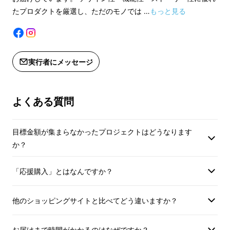
ございます。ご了承ください。
*デザイン・仕様は
だ、シンプルを極めたまったく新しいミニマル
たプロダクトを厳選し、ただのモノでは …
もっと見る
*ご注文状況、使用部材の供給状況、製
ございます。ご了承
な腕時計。
造工程上の都合等により出荷時期が遅
*ご注文状況、使用
れる場合があります。
造工程上の都合等に
今回、日本初として、この革新的なグラデー
※適格請求書発行事業者登録番号：あ
れる場合があります
実行者にメッセージ
ションウォッチをご紹介します。
り
※適格請求書発行事
（適格請求書発行事業者登録番号の記
り
載のあるインボイスが必要な場合は、
（適格請求書発行事
よくある質問
Makuakeメッセージにて実行者に直接
載のあるインボイス
お問合せください。）
Makuakeメッセ
目標金額が集まらなかったプロジェクトはどうなります
お問合せください。
か？
インボイス（適格請求書）：対応可
インボイス（適格請
「応援購入」とはなんですか？
他のショッピングサイトと比べてどう違いますか？
お届けまで時間がかかるのはなぜですか？