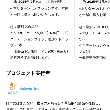
2025年12月末
までにお届け予定
2025年12月末
む。
※ 本リターンはオプションです。本体
※本リターンはオプ
と一緒に購入お願いいたします.
と一緒に購入お願い
止まることなく変化を続ける、モダンアートの
超々早割 20%OFF!
超々早割 20%OFF!
ような色彩の軌跡。これは、人の手ではな
￥6,930 ⇒ ￥5,500(1430円 OFF)
￥13,860 ⇒ ￥11
く、“時の流れ”が生み出す時間のアートです。
グラデーションウォッチ追加ストラッ
OFF)
プｘ1本
グラデーションウォ
一般販売予定価格 ￥6,930 (税込み)
プｘ2本
送料無料でお届けします。
一般販売予定価格 ￥1
送料無料でお届けし
*色はブラック・シルバー・ゴールド・
プロジェクト実行者
ローズゴールドの2色からお選びいただ
*色はブラック・シ
けます。
ローズゴールドの2
*皆様の応援購入により量産効率が向上
けます。
4clover_Inc.
した場合、正規販売価格が販売予定価
*皆様の応援購入に
格より下がる可能性もございます。
した場合、正規販売
日本にはまだない、世界の素晴らしく革新的な製品を発掘し、
*デザイン・仕様は変更になる可能性も
格より下がる可能性
デンマーク・コペンハーゲンの建築家が生ん
お届けしています。 デザイン性・機能性・ストーリー性に優れ