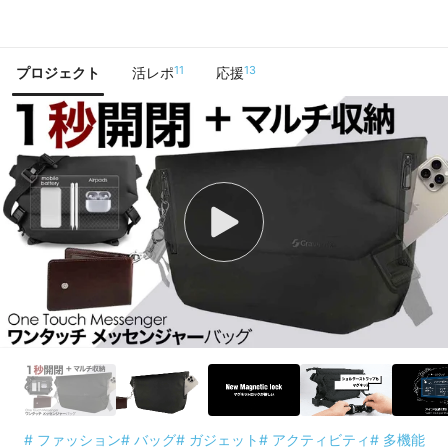
で手に入れよう
11
13
プロジェクト
活レポ
応援
# ファッション
# バッグ
# ガジェット
# アクティビティ
# 多機能