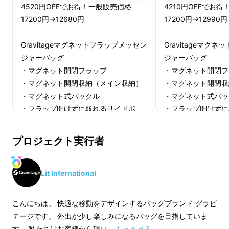
4520円OFFでお得！一般販売価格
4210円OFFでお
17200円→12680円
17200円→12990円
Gravitageマグネットフラップメッセン
Gravitageマグ
ジャーバッグ
ジャーバッグ
・マグネット開閉フラップ
・マグネット開閉フ
・マグネット開閉収納（メイン収納）
・マグネット開閉収
・マグネット式バックル
・マグネット式バッ
・フラップ開けずに取れるサイドポ
・フラップ開けずに
ケット
ケット
・iPad収納＋アクセサリポケット
・iPad収納＋アク
プロジェクト実行者
・セキュリティポケット
・セキュリティポケ
・クロスストラップ
・クロスストラップ
・防水素材 ・RFIDブロック
・防水素材 ・RFI
Lit International
※皆様の応援購入により量産効率が向
※皆様の応援購入に
こんにちは。 快適な移動をデザインするバッグブランド グラビ
上した場合、正規販売価格が販売予定
上した場合、正規販
テージです。 外出が少し楽しみになるバッグを目指していま
価格より下がる可能性もございます。
価格より下がる可能
す。 私たちはお客様から頂い …
もっと見る