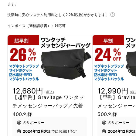
ます。
決済時に安心システム利用料として2.2%(税抜)がかかります。
インボイス（適格請求書）：対応可
12,680円
12,990円
(税込)
(税
【超早割】Gravitage ワンタッ
【早割】Gravit
チメッセンジャーバッグ／先着
メッセンジャー
400名様
500名様
のサポーター
のサポーター
2024年12月末
までにお届け予定
2024年12月末