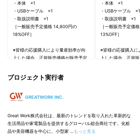
・本体 ×1
・本体 ×1
・USBケーブル ×1
・USBケーブル ×
・取扱説明書 ×1
・取扱説明書 ×1
［一般販売予定価格 14,800円の
［一般販売予定価格 1
18%OFF］
13%OFF］
※皆様の応援購入により量産効率が向
※皆様の応援購入に
上した場合、正規販売価格が販売予定
上した場合、正規販
価格より下がる可能性もございます。
価格より下がる可能
※デザイン・仕様は変更になる可能性
※デザイン・仕様は
プロジェクト実行者
もございます。ご了承ください。
もございます。ご了
※ご注文状況、使用部材の供給状況、
※ご注文状況、使用
製造工程上の都合等により出荷時期が
製造工程上の都合等
GREATWORK INC.
遅れる場合があります。
遅れる場合がありま
Great Work株式会社は、最新のトレンドを取り入れた革新的な
生活用品や家電製品を提供するグローバル総合商社です。化粧
品や美容機器を中心に、小型家 …
もっと見る