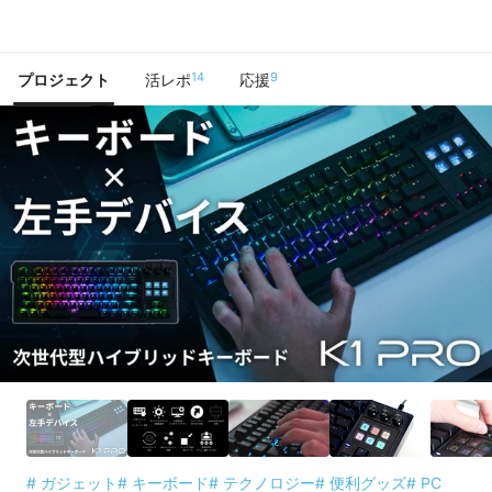
で手に入れよう
14
9
プロジェクト
活レポ
応援
# ガジェット
# キーボード
# テクノロジー
# 便利グッズ
# PC