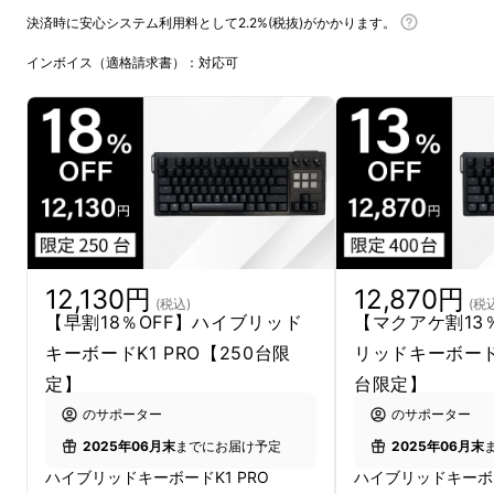
決済時に安心システム利用料として2.2%(税抜)がかかります。
インボイス（適格請求書）：対応可
12,130円
12,870円
(税込)
(税
【早割18％OFF】ハイブリッド
【マクアケ割13
キーボードK1 PRO【250台限
リッドキーボードK
定】
台限定】
のサポーター
のサポーター
2025年06月末
までにお届け予定
2025年06月末
ハイブリッドキーボードK1 PRO
ハイブリッドキーボー