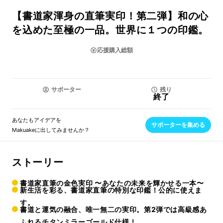
【書道家渾身の直筆実印！第二弾】和の心
を込めた至極の一品。世界に１つの印鑑。
応援購入総額
サポーター
残り
終了
あなたもアイデアを
サポーターを集める
Makuakeに出してみませんか？
ストーリー
書道家直筆の金色実印 〜あなたの未来を輝かせる一本〜
新生活を彩る、書道家直筆の特別な印鑑！公的に使えま
す。
書道と運気の融合、唯一無二の実印。第2弾では高級感あ
ふれるチタンミラーゴールド仕様！