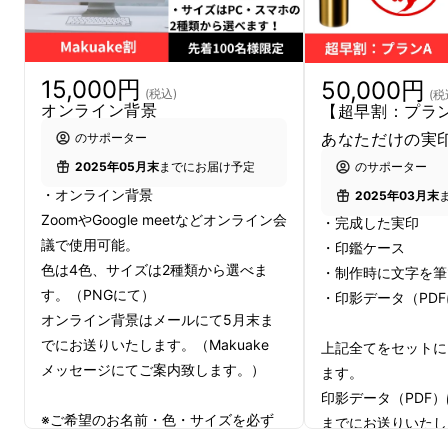
場！
新たな生活の幕開けは、誰にとっても特別な瞬
間です。その大切な時期に、あなたのアイデン
15,000円
50,000円
(税込)
(税
ティティを表現し、運を引き寄せる特別なアイ
オンライン背景
【超早割：プラ
テムを手に入れませんか？書道家直筆の実印シ
あなただけの実
のサポーター
リーズに、待望の新色が登場します。それが、
のサポーター
2025年05月末
までにお届け予定
金色の実印です。書道家が一筆一筆心を込め
・オンライン背景
2025年03月末
ZoomやGoogle meetなどオンライン会
て、あなたの名前を草書体で美しく書き上げま
・完成した実印
議で使用可能。
・印鑑ケース
す。
色は4色、サイズは2種類から選べま
・制作時に文字を筆
す。（PNGにて）
・印影データ（PD
オンライン背景はメールにて5月末ま
（左：清水 中：山本 右：佐藤）
でにお送りいたします。（Makuake
上記全てをセットに
メッセージにてご案内致します。）
ます。
【プレミアムIPチタンミラーゴールド仕様】
印影データ（PDF
※ご希望のお名前・色・サイズを必ず
までにお送りいたしま
実印寸胴 16.5mm
ご記入くださいませ。
メッセージにてご案