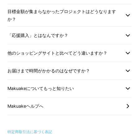
1、他人と同じ印鑑を使いたくないけれど、ど
こで個性的な印鑑を手に入れればいいのかわか
目標金額が集まらなかったプロジェクトはどうなります
らない。
か？
2、印鑑を購入する際、信頼できる品質やデザ
「応援購入」とはなんですか？
インに不安がある。
他のショッピングサイトと比べてどう違いますか？
3、子供や大切な人に、一生使える特別な贈り
物として印鑑を渡したいが、どんなものが喜ば
お届けまで時間がかかるのはなぜですか？
れるのか迷っている。
Makuakeについてもっと知りたい
これらの悩みを解決するために、私たちの書道
家直筆の金色実印は、特別で個性的なデザイン
Makuakeヘルプへ
と確かな品質をお届けします。
書道家直筆の金色実印 〜あなたの未来を輝か
特定商取引法に基づく表記
せる一本〜