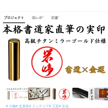
で手に入れよう
6
1
プロジェクト
活レポ
応援
# 小物
# 文房具
# インテリア
# 工芸
# 文化