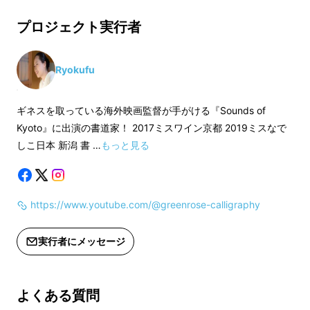
・公序良俗に反するものは記入できま
表面をラグジュアリー感溢れる鏡面加工を施し
プロジェクト実行者
せん
※ご希望の印鑑のお
たミラーブラックタイプ。
・機種依存文字は使えません
くださいませ。
・応援購入時質問の中に空欄だと次に
・公序良俗に反する
Ryokufu
皮製オリジナル印鑑ケース付き。
進めません
せん
・機種依存文字は使
ギネスを取っている海外映画監督が手がける『Sounds of
・適格請求書発行事業者登録番号：な
・応援購入時質問の
Kyoto』に出演の書道家！ 2017ミスワイン京都 2019ミスなで
第一弾では、ミラーブラックの実印を製作しま
し
進めません
しこ日本 新潟 書 …
もっと見る
した。
インボイス（適格請求書）：対応不可
・適格請求書発行事
し
https://www.youtube.com/@greenrose-calligraphy
そして、第二弾では「金運」を願って、ミラー
インボイス（適格請
ゴールドの実印をお届けします。
実行者にメッセージ
【こんなお悩みありませんか？】
よくある質問