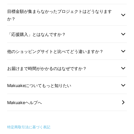
常に携帯が必要な入館証や定期券などをホル
目標金額が集まらなかったプロジェクトはどうなります
ダーにセットして首から提げておけば、いつで
か？
もアルコールスプレーを使うことができます。
「応援購入」とはなんですか？
エレベーターのボタンやドアノブを触った直後
の手のひら、操作する前のスマートフォンの画
他のショッピングサイトと比べてどう違いますか？
面など、今まではすぐにアルコールスプレーを
使用できなかったシーンでも気軽にシュッと洗
お届けまで時間がかかるのはなぜですか？
浄することができます。
Makuakeについてもっと知りたい
Makuakeヘルプへ
特定商取引法に基づく表記