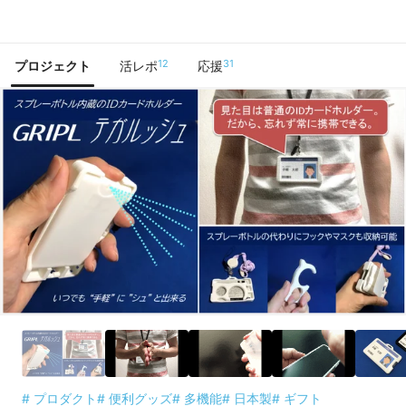
で手に入れよう
12
31
プロジェクト
活レポ
応援
# プロダクト
# 便利グッズ
# 多機能
# 日本製
# ギフト