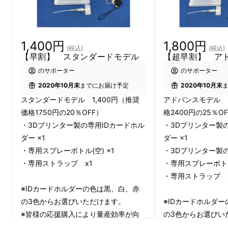
プロジェクト詳細
本製品は「IDカードホルダー」に「スプレーボ
1,400円
1,800円
トル」を組み込み、必要なときにすぐに手や物
(税込)
(税込)
【早割】 スタンダードモデル
【超早割】 ア
にアルコールを噴射することが出来る製品で
のサポーター
のサポーター
す。
2020年10月末
までにお届け予定
2020年10月末
スタンダードモデル 1,400円（推奨
アドバンスモデル 1
もともと、弊社の事業協力者である"ぶんじカ
価格1750円の20％OFF）
格2400円の25％O
ンパニー"BUNJIさんが、オフィスでドアを開
・3Dプリンター製の専用IDカードホル
・3Dプリンター製
けた後、すぐにその手を洗浄するために作った
ダー ×1
ダー ×1
ものでした。最初はBUNJIさんが個人的に使用
・専用スプレーボトル(空) ×1
・3Dプリンター製の
していましたが、その利便性の良さから、その
・専用ストラップ x1
・専用スプレーボトル(
製品を見た多くの方から「私も使いたい」と
・専用ストラップ 
※IDカードホルダーの色は黒、白、赤
いった要望があり、BUNJIさんと弊社共同で商
の3色からお選びいただけます。
※IDカードホルダ
品化を目指すことにしました。
※皆様の応援購入により量産効率が向
の3色からお選びい
上した場合、正規販売価格が販売予定
※非接触フックはカ