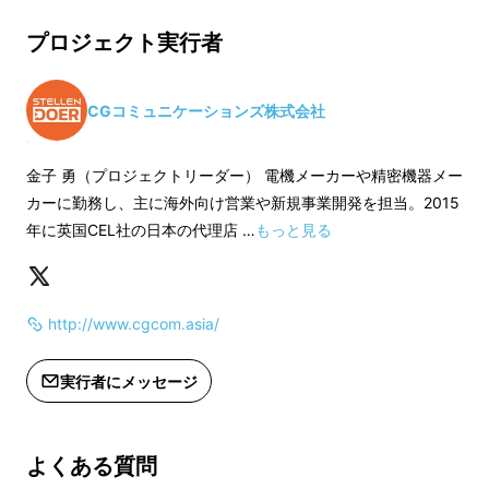
現在は3Dプリンターで製造したものを、弊社
価格より下がる可能性もございます。
黒のみです。
オフィスがある狭山市近辺の病院や会社向けに
プロジェクト実行者
※デザイン・仕様は変更になる可能性
※皆様の応援購入に
試作品をテスト販売していますが、今までにな
もございます。ご了承ください。
上した場合、正規販
い便利な製品であることから、多くの引き合い
※ご注文状況、使用部材の供給状況、
価格より下がる可能
CGコミュニケーションズ株式会社
を頂いています。
製造工程上の都合等により出荷時期が
※デザイン・仕様は
遅れる場合があります。
もございます。ご了
金子 勇（プロジェクトリーダー） 電機メーカーや精密機器メー
また、スプレーボトルと入れ替える形で非接触
※このリターンでは、配送に必要な住
※ご注文状況、使用
カーに勤務し、主に海外向け営業や新規事業開発を担当。2015
フックやマスクも収納することもできるため、
所を取得します。
製造工程上の都合等
年に英国CEL社の日本の代理店 …
もっと見る
※配送先情報には、氏名・郵便番号・
遅れる場合がありま
スプレーボトルを携帯したい方、非接触フック
住所・電話番号が含まれます。
※このリターンでは
を携帯したい方、マスクケースを携帯したい
所を取得します。
方、それぞれの目的に応じて、収納するものを
http://www.cgcom.asia/
※配送先情報には、
使い分けることが可能です。
住所・電話番号が含
実行者にメッセージ
利用シーン / 利用方法・操作
方法
よくある質問