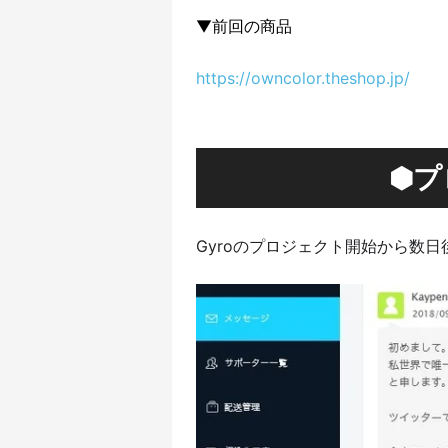
▼前回の商品
https://owncolor.theshop.jp/
⬢
プ
Gyroのプロジェクト開始から数