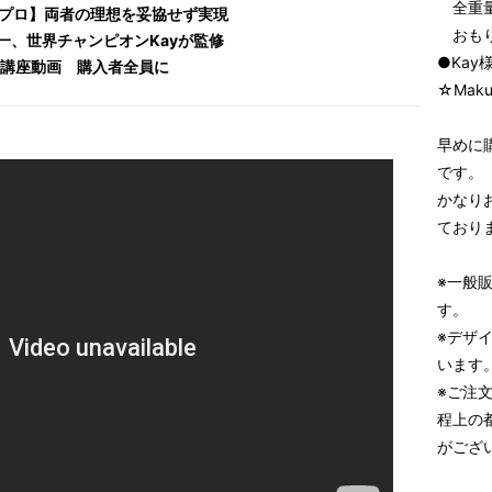
全重量
のプロ】両者の理想を妥協せず実現
おもり
一、世界チャンピオンKayが監修
●Ka
回し講座動画 購入者全員に
☆Mak
早めに
です。
かなり
ており
※一般
す。
※デザ
います
※ご注
程上の
がござ