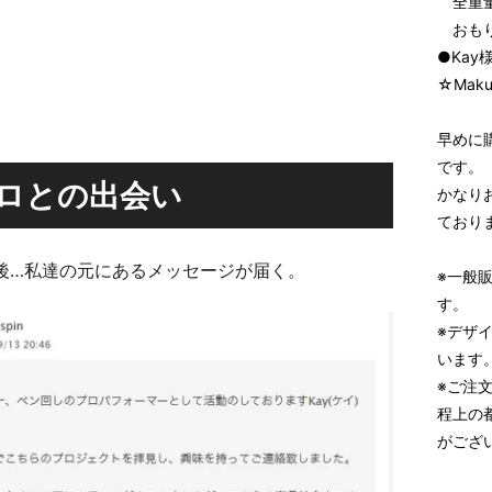
全重量
おもり
●Ka
☆Mak
早めに
です。
ロとの出会い
かなり
ており
日後…私達の元にあるメッセージが届く。
※一般
す。
※デザ
います
※ご注
程上の
がござ