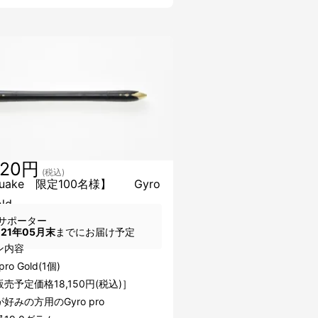
520円
(税込)
kuake 限定100名様】 Gyro
old
サポーター
021年05月末
までにお届け予定
ン内容
pro Gold(1個)
売予定価格18,150円(税込)］
みの方用のGyro pro