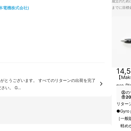
成立のために
 (湯本電機株式会社)
までに目標
14,
【Ma
ありがとうございます。 すべてのリターンの出荷を完了
pro Pl
致しました。 到着まで今暫くお待ちください。 G...
の
2
リター
●Gyro 
［一般販
軽めが好