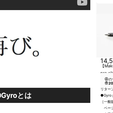
14,
【Ma
pro sil
の
2
リター
⬢
Gyroとは
●Gyro p
［一般販
ベーシッ
。