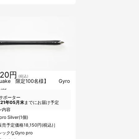
520円
(税込)
kuake 限定100名様】 Gyro
ver
サポーター
021年05月末
までにお届け予定
ン内容
ro Silver(1個)
売予定価格18,150円(税込)］
クなGyro pro