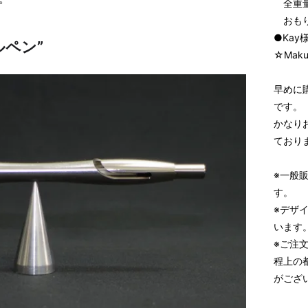
全重量
おもり
●Ka
ペン”
☆Mak
早めに
です。
かなり
ており
※一般
す。
※デザ
います
※ご注
程上の
がござ