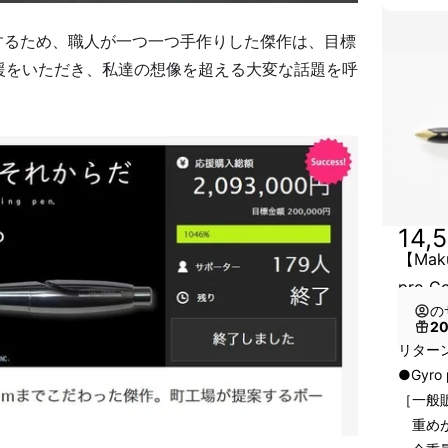
するため、職人が一つ一つ手作りした傑作は、目標
支援をいただき、私達の想像を超える大変な話題を呼
14,
【Ma
pro G
の
2
リター
●Gyro 
［一般販
重めが好