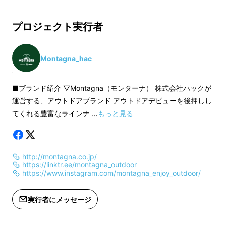
製造工程上の都合等により出荷時期が
※ご注文状況、使用
遅れる場合があります。
製造工程上の都合等
プロジェクト実行者
遅れる場合がありま
・上下を取り外して使用すれば、別々に調理が
可能
Montagna_hac
・フッ素加工で洗い物も楽々
■ブランド紹介 ▽Montagna（モンターナ） 株式会社ハックが
運営する、アウトドアブランド アウトドアデビューを後押しし
てくれる豊富なラインナ …
もっと見る
http://montagna.co.jp/
https://linktr.ee/montagna_outdoor
https://www.instagram.com/montagna_enjoy_outdoor/
実行者にメッセージ