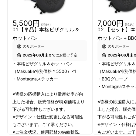
・市販の冷凍ピザをセットして焼くだけのズボ
5,500円
7,000円
(税込)
(税込)
ラキャンプ飯派から
01.【単品】本格ピザグリル＆
02.【セット】
大自然の中で生地から作るアウトドア本格ピザ
ホットパン
ホットパン＋BB
職人まで幅広いユーザーに
のサポーター
のサポーター
2022年06月末
までにお届け予定
2022年06月末
・本格ピザグリル＆ホットパン
・本格ピザグリル＆
（Makuake特別価格￥5500）×1
（Makuake特別価
・Montagnaステッカー
・BBQグローブ
・Montagnaステ
※皆様の応援購入により量産効率が向
上した場合、販売価格が特別価格より
※皆様の応援購入に
下がる可能性もございます。
上した場合、販売価
※デザイン・仕様は変更になる可能性
下がる可能性もござ
もございます。ご了承ください。
※デザイン・仕様は
※ご注文状況、使用部材の供給状況、
もございます。ご了