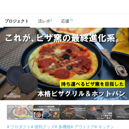
で手に入れよう
9
76
プロジェクト
活レポ
応援
# プロダクト
# 便利グッズ
# 多機能
# アウトドア
# キッチン