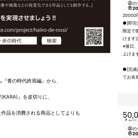
の
2
2000
●[即完
限定で復
けます)
※後日
上げま
●[完
てお名
アルバム『青の時代終焉編』から、
KARA)』を皮切りに、
た作品を消費される商品としてよりも
50,
【クリ
の
2