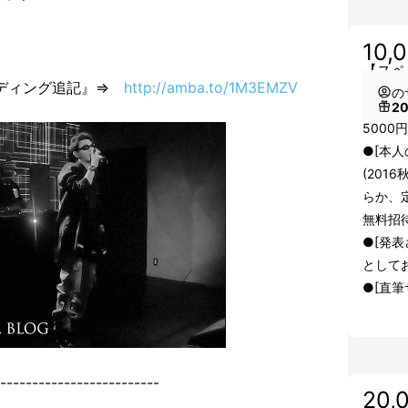
10,
【スペ
ウンディング追記』⇒
http://amba.to/1M3EMZV
の
2
5000
●[本
(201
らか、
無料招待
●[発表さ
として
●[直筆
-------------------------
20,