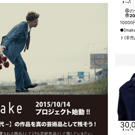
【プレ
の
2
1000
●[ma
ト(非売
30,
【マス