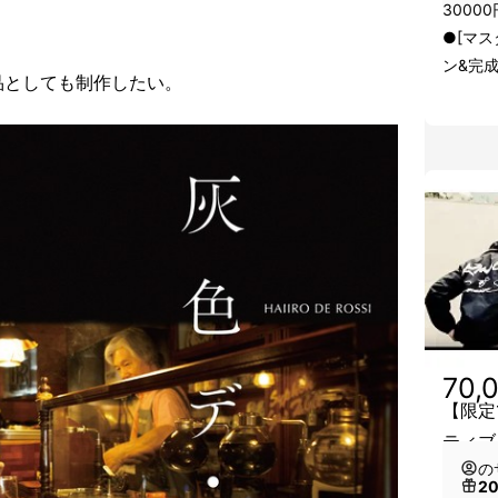
3000
●[マス
ン&完成
品としても制作したい。
70,
【限定
ティブ
の
2