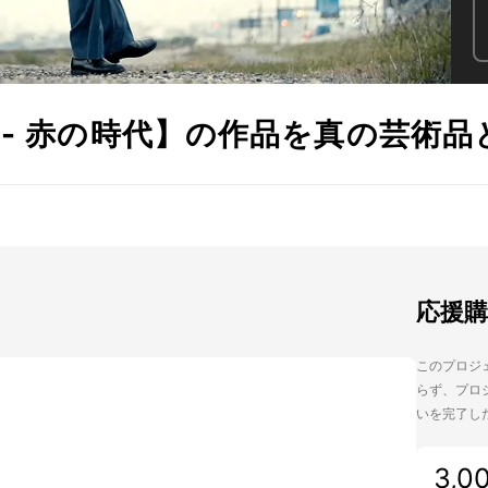
 - 赤の時代】の作品を真の芸術
応援
このプロジェ
らず、プロジ
いを完了し
3,0