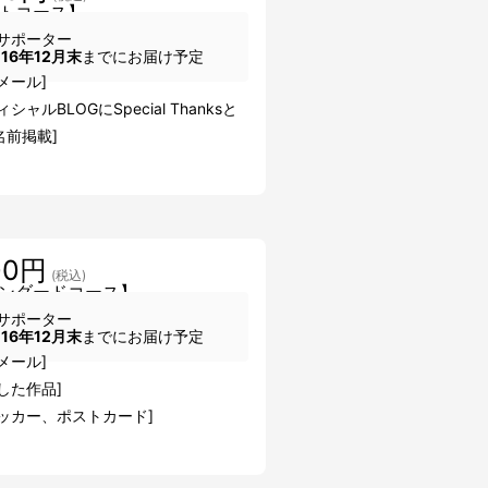
トコース】
サポーター
016年12月末
までにお届け予定
メール]
シャルBLOGにSpecial Thanksと
名前掲載]
00円
(税込)
ンダードコース】
サポーター
016年12月末
までにお届け予定
メール]
した作品]
テッカー、ポストカード]