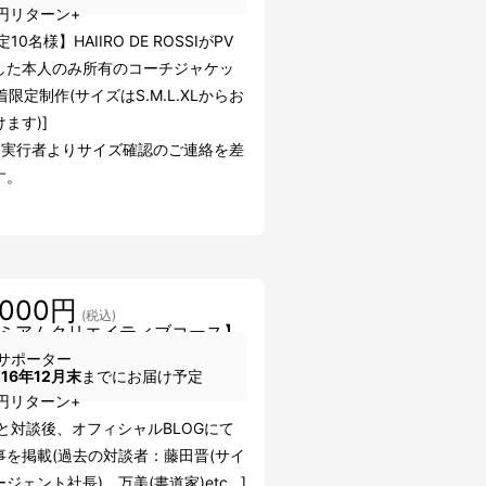
0円リターン+
10名様】HAIIRO DE ROSSIがPV
した本人のみ所有のコーチジャケッ
着限定制作(サイズはS.M.L.XLからお
ます)]
、実行者よりサイズ確認のご連絡を差
す。
,000円
(税込)
ミアムクリエイティブコース】
サポーター
016年12月末
までにお届け予定
0円リターン+
人と対談後、オフィシャルBLOGにて
事を掲載(過去の対談者：藤田晋(サイ
ジェント社長)、万美(書道家)etc...]