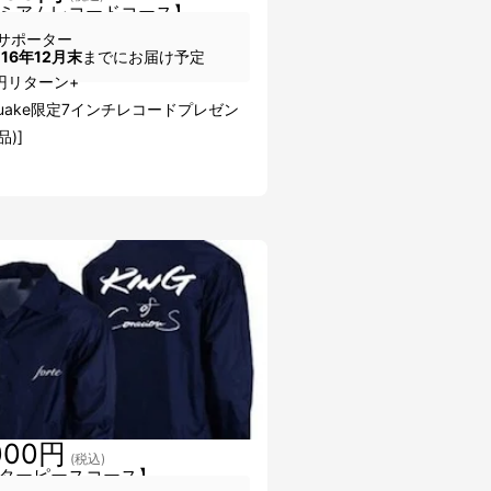
ミアムレコードコース】
サポーター
016年12月末
までにお届け予定
0円リターン+
kuake限定7インチレコードプレゼン
品)]
000円
(税込)
ターピースコース】