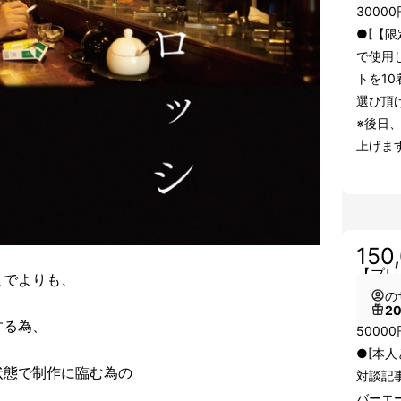
3000
●[【限定
で使用
トを10
選び頂け
※後日
上げま
150
【プレ
までよりも、
の
2
する為、
5000
●[本
状態で制作に臨む為の
対談記
バーエー