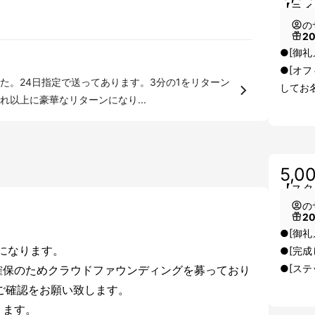
【ライ
の
2
●[御礼
●[オフィ
た。24日指定で送ってあります。3分の1をリターン
してお
以上に豪華なリターンになり...
5,0
【スタ
の
2
●[御礼
」になります。
●[完成
●[ス
確保のためクラウドファウンディングを募っており
らご確認をお願い致します。
ります。