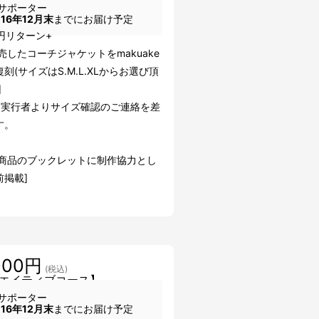
サポーター
016年12月末
までにお届け予定
0円リターン+
売したコーチジャケットをmakuake
刻(サイズはS.M.L.XLからお選び頂
]
、実行者よりサイズ確認のご連絡を差
す。
成商品のブックレットに制作協力とし
前掲載]
000円
(税込)
エイティブコース】
サポーター
016年12月末
までにお届け予定