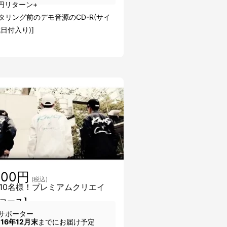
0円リターン+
タリング前のデモ音源のCD-R(サイ
日付入り)]
000円
(税込)
10名様！プレミアムクリエイ
コース】
サポーター
016年12月末
までにお届け予定