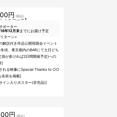
000円
(税込)
シャルコース】
サポーター
016年12月末
までにお届け予定
円リターン+
人の解説付き作品公開視聴会イベント
6秋冬頃、東京都内のBARにて土日どち
定員が多ければ2日間開催予定)への
]
れる映像にSpecial Thanks to ○○
お名前を掲載]
サイン入りポスター(非売品)]
000円
(税込)