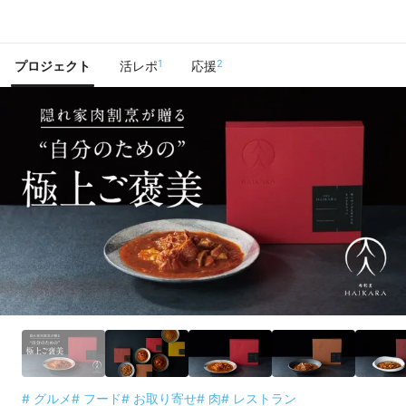
で手に入れよう
1
2
プロジェクト
活レポ
応援
# グルメ
# フード
# お取り寄せ
# 肉
# レストラン