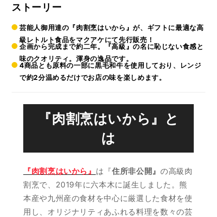
ストーリー
芸能人御用達の『肉割烹はいから』が、ギフトに最適な高
級レトルト食品をマクアケにて先行販売！
企画から完成まで約二年。『高級』の名に恥じない食感と
味のクオリティ。渾身の逸品です。
4商品とも原料の一部に黒毛和牛を使用しており、レンジ
で約2分温めるだけでお店の味を楽しめます。
『肉割烹はいから』と
は
『肉割烹はいから』
は『
住所非公開』
の高級肉
割烹で、2019年に六本木に誕生しました。熊
本産や九州産の食材を中心に厳選した食材を使
用し、オリジナリティあふれる料理を数々の芸