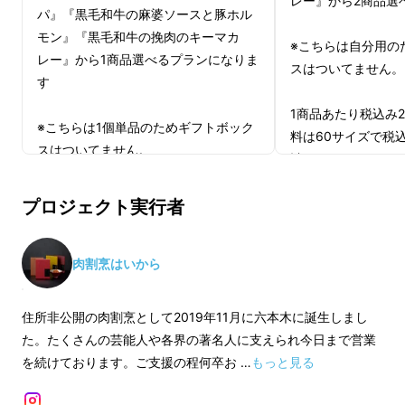
レー』から2商品選
パ』『黒毛和牛の麻婆ソースと豚ホル
モン』『黒毛和牛の挽肉のキーマカ
※こちらは自分用の
レー』から1商品選べるプランになりま
スはついてません。
す
1商品あたり税込み2
※こちらは1個単品のためギフトボック
料は60サイズで税込
スはついてません。
計5900円となりま
1商品あたり税込み2600円＋送料は60
ギフトセットのプラ
プロジェクト実行者
サイズで税込み700円のため、計3300
トボックス2個入り
円となります。
高級レトルト食品4商品
500円が無くなった
肉割烹はいから
ズから60サイズにな
詳細
配送は2024年9月24日から順次行い
円安くなっています
2024年10月4日までにお客様の元へ届
住所非公開の肉割烹として2019年11月に六本木に誕生しまし
く予定です。
た。たくさんの芸能人や各界の著名人に支えられ今日まで営業
配送は2024年9月
今回makuakeで販売する商品は以下の4商品と
を続けております。ご支援の程何卒お …
もっと見る
2024年10月4日
なります。
※2商品共に賞味期限は製造日から1年
く予定です。
です。