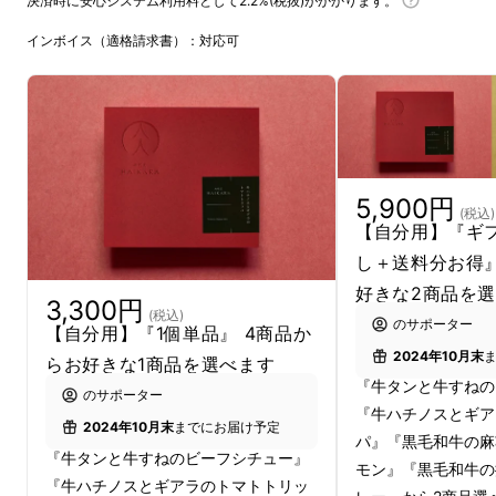
決済時に安心システム利用料として2.2%(税抜)がかかります。
当店のお客様には地方や海外在住の方も多く、
自宅でも当店の料理を食べたいとの声を何件も
インボイス（適格請求書）：対応可
頂き、肉割烹はいからブランドとして商品開発
を企画しました。そして味や食感、素材や内容
量に妥協することなく、店舗と同等以上のクオ
リティの高い商品を作るために、高級レトルト
食品の開発に着手することになりました。
5,900円
(税込)
【自分用】『ギ
納得のいくクオリティを追求した結果、企画か
し＋送料分お得』
ら完成まで約2年かかりました
が、
渾身の逸品
好きな2商品を
3,300円
をようやく完成させることが出来ました。そし
(税込)
のサポーター
【自分用】『1個単品』 4商品か
てその中でも
特に評判の良かった
『4商品』
を
2024年10月末
らお好きな1商品を選べます
マクアケにて先行販売することになりました。
『牛タンと牛すねの
のサポーター
『牛ハチノスとギア
2024年10月末
までにお届け予定
パ』『黒毛和牛の麻
『牛タンと牛すねのビーフシチュー』
モン』『黒毛和牛の
『牛ハチノスとギアラのトマトトリッ