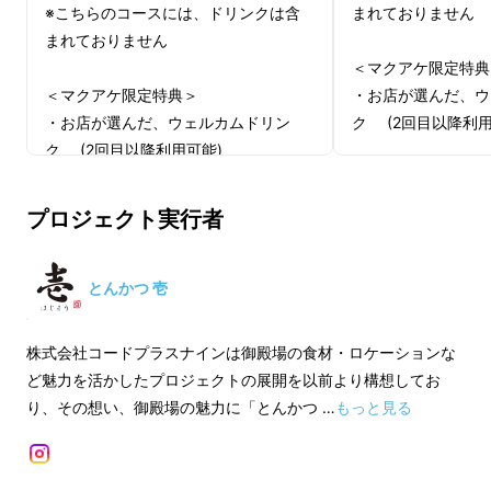
※こちらのコースには、ドリンクは含
まれておりません
まれておりません
＜マクアケ限定特典
そして、さらにより多くの人に知っていただき
＜マクアケ限定特典＞
・お店が選んだ、ウ
たいため２店舗同時開催中！
・お店が選んだ、ウェルカムドリン
ク (2回目以降利用
大阪・芦屋 とんかつ壱（はじまり）
のプロ
ク (2回目以降利用可能)
ジェクト掲載中
【有効期限】
【有効期限】
・コース有効期限：20
プロジェクト実行者
とんかつ 継（それから）
のプロジェクトはこ
・コース有効期限：2025/7/1〜
2025/10/31
2025/10/31
・限定特典有効期限：
ちら↓
・限定特典有効期限：7/1〜1年間
(2回目以降は1年
とんかつ 壱
https://www.makuake.com/project/sorekar
(2回目以降は1年間何度もご利用可
能です)
a/
能です)
株式会社コードプラスナインは御殿場の食材・ロケーションな
【ご予約方法】
ど魅力を活かしたプロジェクトの展開を以前より構想してお
【ご予約方法】
リターンご購入後に
り、その想い、御殿場の魅力に「とんかつ …
もっと見る
リターンご購入後にマクアケメッセー
ジにてご案内する専
ジにてご案内する専用の予約URLにて
ご予約をお願い致し
ご予約をお願い致します。