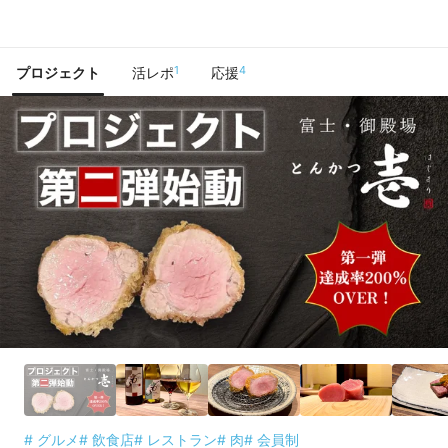
で手に入れよう
1
4
プロジェクト
活レポ
応援
# グルメ
# 飲食店
# レストラン
# 肉
# 会員制