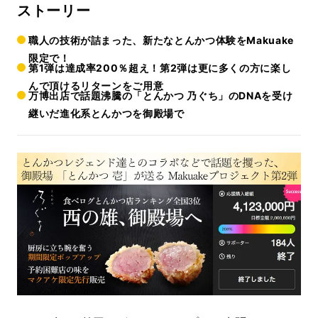
ストーリー
職人の技術が詰まった、新たなとんかつ体験をMakuake
限定で！
第1弾は達成率200％超え！第2弾は更に多くの方に楽し
んで頂けるリターンをご用意
万博出店で話題沸騰の「とんかつ 乃ぐち」のDNAを受け
継いだ進化系とんかつを御殿場で