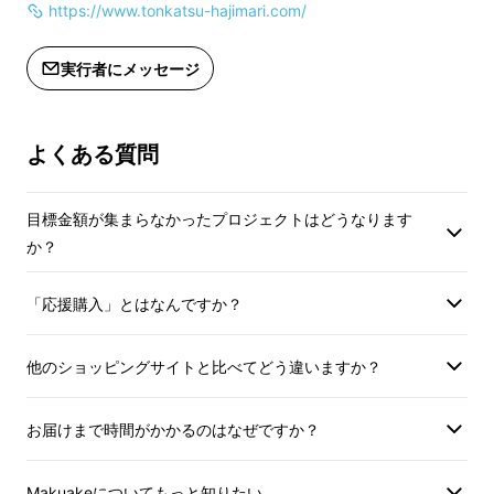
https://www.tonkatsu-hajimari.com/
【利用券注意事項】
【利用券注意事項】
・利用券は、郵送で
実行者にメッセージ
・利用券は、郵送での発送は致しませ
ん。Makuakeメ
ん。Makuakeメッセージ機能でのご連
絡になります。
絡になります。
・利用券は、ご本人
よくある質問
・利用券は、ご本人様のみご利用可能
で、コース利用券の
で、コース利用券の譲渡はできませ
ん。
ん。
・ご予約のキャンセ
「とんかつ 壱（はじまり）」で修行を積んだ
目標金額が集まらなかったプロジェクトはどうなります
・ご予約のキャンセルにつきまして
は、ご来店日から前
一番弟子・清水研羊
が、「もっと手軽に、もっ
か？
は、ご来店日から前日の18時以降は
100%（使用予定
と多くの人に味わってほしい」と低価格メ
100%（使用予定だったコース利用券の
消化）とさせていた
「応援購入」とはなんですか？
ニューを試験的に提供したところ
消化）とさせていただきます。
・有効期限を過ぎて
・有効期限を過ぎてのご利用はできか
ねますのでご了承く
他のショッピングサイトと比べてどう違いますか？
ねますのでご了承ください。
・料金はサービス料
『これ、正規メニューにしてくだ
・料金はサービス料税込価格での表示
となっております。
さい！』
となっております。
お届けまで時間がかかるのはなぜですか？
【限定特典注意事項
という熱いリクエストが殺到！
【限定特典注意事項】
・限定特典は、郵送
Makuakeについてもっと知りたい