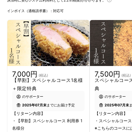
決済時に安心システム利用料として2.2%(税抜)がかかります。
面々にもコラボレーションと言う形で参戦頂い
インボイス（適格請求書）：対応可
た、プレミア感満載のプロジェクトは大好評の
内に終了いたしました。
今回は更に
「とんかつ 壱」を広く知って頂こ
う、御殿場のもつ高いポテンシャルを身近に感
じて頂こう
という思いから
第2弾プロジェクト
を立ち上げる運びとなりました。
7,000円
7,500円
(税込)
(税込)
【早割】スペシャルコース1名様
スペシャルコー
＋限定特典
典
のサポーター
のサポーター
2025年07月末
までにお届け予定
2025年07月末
【リターン内容】
【リターン内容】
・【早割】スペシャルコース 利用券 1
・スペシャルコース 
名様分
※こちらのコースに