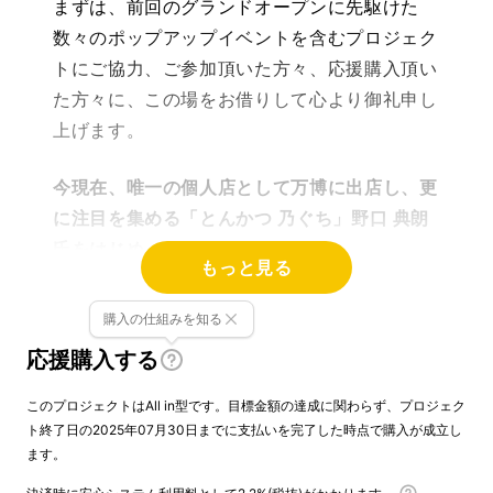
まずは、前回のグランドオープンに先駆けた
数々のポップアップイベントを含むプロジェク
トにご協力、ご参加頂いた方々、応援購入頂い
た方々に、この場をお借りして心より御礼申し
上げます。
今現在、唯一の個人店として万博に出店し、更
に注目を集める「とんかつ 乃ぐち」野口 典朗
氏をはじめ
もっと見る
・生ける伝説「とんかつ 成蔵」
三谷 成藏氏
・
「
tonkatsu.jp
表参道」主宰、”とんかつ王
購入の仕組みを知る
子”こと眞杉 大介 氏
応援購入する
・養豚、品種などに関する
世界的権威
「富士農
場サービス」
代表理事
桑原 康 博士
このプロジェクトはAll in型です。目標金額の達成に関わらず、プロジェク
ト終了日の2025年07月30日までに支払いを完了した時点で購入が成立し
ます。
錚々たるという言葉では追いつかないほどの