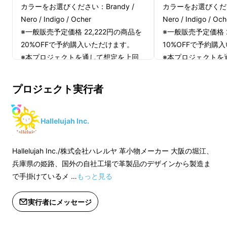
アクティブなビジネスマンの体にしっかり
カラーをお選びください：Brandy /
カラーをお選びください
フィットする、新感覚大容量ボディバッグ
Nero / Indigo / Ocher
Nero / Indigo / Och
【Attito（アッティート）】
※一般販売予定価格 22,222円の商品を
※一般販売予定価格 2
20%OFFで予約購入いただけます。
10%OFFで予約購
※本プロジェクトを通して想定を上回
※本プロジェクトを
る皆様からご購入を頂き、現在進めて
る皆様からご購入を
いる環境から量産体制を更に整えるこ
いる環境から量産体
プロジェクト実行者
とができた場合、正規販売価格が販売
とができた場合、正
予定価格より下がる可能性がございま
予定価格より下がる
す。
す。
Hallelujah Inc.
※開発中の製品につきましては、デザ
※開発中の製品につ
イン・仕様が一部変更になる可能性も
イン・仕様が一部変
Hallelujah Inc./株式会社ハレルヤ 革小物メーカー 大阪の堀江、
ございます。
ございます。
兵庫県の姫路、国外の自社工場で革製品のデザインから製造ま
※基本的に追跡可能な宅配便での発送
※基本的に追跡可能
で手掛けているメ …
もっと見る
となります。
となります。
※複数の送付先への発送は出来かねま
※複数の送付先への
実行者にメッセージ
す。必ずご購入者様のご住所をご記入
す。必ずご購入者様
ください。
ください。