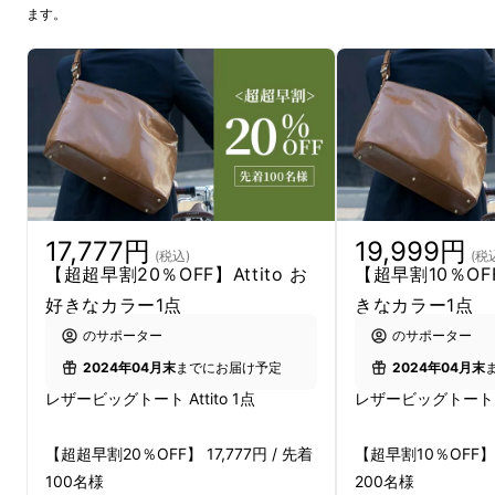
ます。
17,777円
19,999円
(税込)
(税
【超超早割20％OFF】Attito お
【超早割10％OFF
好きなカラー1点
きなカラー1点
のサポーター
のサポーター
2024年04月末
までにお届け予定
2024年04月末
レザービッグトート Attito 1点
レザービッグトート At
忙しく歩き回るときも、自転車移動でも、
【超超早割20％OFF】 17,777円 / 先着
【超早割10％OFF】 1
ちょっとした出張にも使える
100名様
200名様