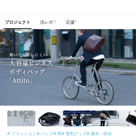
で手に入れよう
12
5
プロジェクト
活レポ
応援
# ファッション
# バッグ
# 革
# 便利グッズ
# 撥水・防水