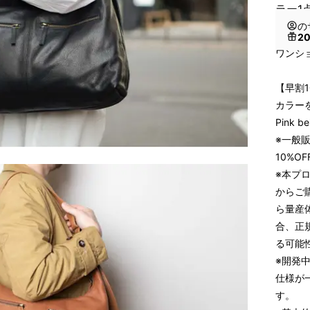
ラー1
の
2
ワンショ
【早割10
カラーを
Pink be
※一般販
10%O
※本プ
からご
ら量産
合、正
る可能
※開発
仕様が
す。