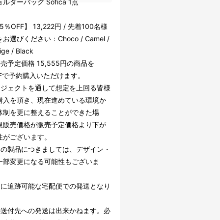
ルダーバッグ Sofica 1点
％OFF】 13,222円 / 先着100名様
お選びください：Choco / Camel /
ige / Black
売予定価格 15,555円の商品を
FFで予約購入いただけます。
ロジェクトを通して想定を上回る皆様
購入を頂き、現在進めている環境か
体制を更に整えることができた場
規販売価格が販売予定価格より下が
性がございます。
中の製品につきましては、デザイン・
一部変更になる可能性もございま
的に追跡可能な宅配便での発送となり
の送付先への発送は出来かねます。必