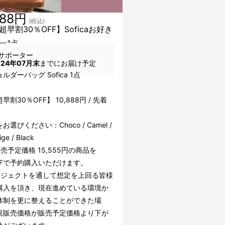
888円
(税込)
早割30％OFF】Soficaお好き
ー1点
サポーター
024年07月末
までにお届け予定
ルダーバッグ Sofica 1点
早割30％OFF】 10,888円 / 先着
お選びください：Choco / Camel /
ige / Black
売予定価格 15,555円の商品を
FFで予約購入いただけます。
ロジェクトを通して想定を上回る皆様
購入を頂き、現在進めている環境か
体制を更に整えることができた場
規販売価格が販売予定価格より下が