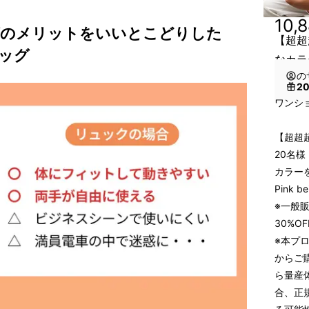
10,
グのメリットをいいとこどりした
【超超超
ッグ
なカラ
の
2
ワンショ
【超超超
20名様
カラーを
Pink be
※一般販
30%O
※本プ
からご
ら量産
合、正