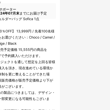
点
サポーター
024年07月末
までにお届け予定
ルダーバッグ Sofica 1点
％OFF】 13,999円 / 先着100名様
お選びください：Choco / Camel /
ige / Black
売予定価格 15,555円の商品を
FFで予約購入いただけます。
ロジェクトを通して想定を上回る皆様
購入を頂き、現在進めている環境か
体制を更に整えることができた場
規販売価格が販売予定価格より下が
性がございます。
中の製品につきましては、デザイン・
一部変更になる可能性もございま