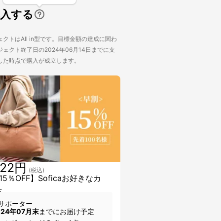
購入する
クトはAll in型です。目標金額の達成に関わ
ェクト終了日の2024年06月14日までに支
した時点で購入が成立します。
222円
(税込)
5％OFF】Soficaお好きなカ
点
サポーター
024年07月末
までにお届け予定