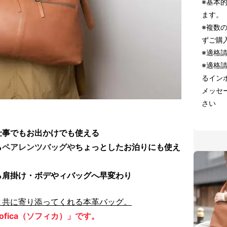
※基本
ます。
※複数
ずご購
※適格
※適格
るインボ
メッセ
さい
仕事でもお出かけでも使える
ら
ペアレンツバッグや
ちょっとしたお泊りにも使え
ら肩掛け・ボデやィバッグへ早変わり
と共に寄り添ってくれる本革バッグ。
fica（ソフィカ）」です。