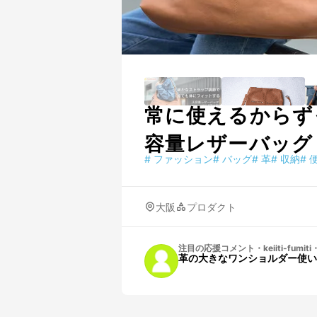
常に使えるからず
容量レザーバッグ
#
ファッション
#
バッグ
#
革
#
収納
#
大阪
プロダクト
注目の応援コメント
・
keiiti-fumiti
革の大きなワンショルダー使い