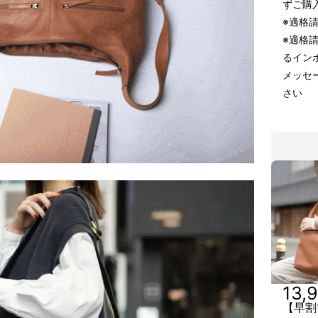
ずご購
※適格
※適格
るインボ
メッセ
さい
13,
【早割1