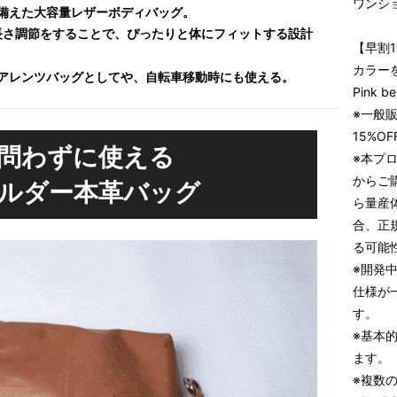
ワンショ
備えた大容量レザーボディバッグ。
長さ調節をすることで、ぴったりと体にフィットする設計
【早割15
カラーを
アレンツバッグとしてや、自転車移動時にも使える。
Pink be
※一般販
15%O
問わずに使える
※本プ
からご
ルダー本革バッグ
ら量産
合、正
る可能
※開発
仕様が
す。
※基本
ます。
※複数