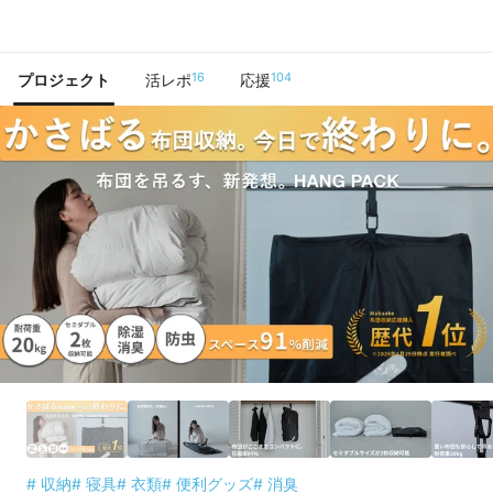
で手に入れよう
16
104
プロジェクト
活レポ
応援
# 収納
# 寝具
# 衣類
# 便利グッズ
# 消臭