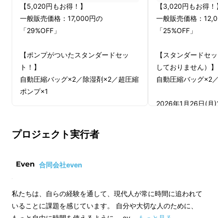
【5,020円もお得！】
【3,020円もお得！
一般販売価格：17,000円の
一般販売価格：12,0
「29%OFF」
「25%OFF」
【ポンプがついたスタンダードセッ
【スタンダードセッ
ト！】
しておりません）】
自動圧縮バッグ×2／除湿剤×2／超圧縮
自動圧縮バッグ×2／
ポンプ×1
2026年1月26日(月
2026年1月26日(月)16:00までに決済完
了で、2026年1月
了で、2026年1月末までにお届け
※現金決済の方も、1月
プロジェクト実行者
※現金決済の方も、1月26日16:00まで
にご入金ください。
にご入金ください。
※それ以降のご入金
※それ以降のご入金の場合、通常通り
2026年4月末まで
合同会社even
2026年4月末までの配送となります。
私たちは、自らの経験を通して、現代人が常に時間に追われて
いることに課題を感じています。 自分や大切な人のために、
もっと自由に時間を使えるように。 ev …
もっと見る