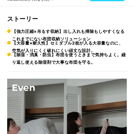
ストーリー
【強力圧縮×吊るす収納】出し入れも掃除もしやすくなる
これまでにない布団収納ソリューション
【大容量×耐久性】セミダブル2枚が入る大容量なのに、
空気が入りにくく破れにくい頑丈な設計。
【除湿・消臭・防虫】布団を使うときまで気持ちよく。繰
り返し使える除湿剤で大事な布団を守る。