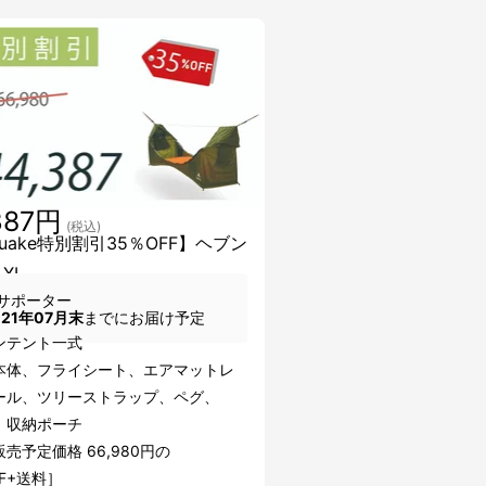
387円
(税込)
kuake特別割引35％OFF】ヘブン
XL
サポーター
021年07月末
までにお届け予定
ンテント一式
本体、フライシート、エアマットレ
ール、ツリーストラップ、ペグ、
、収納ポーチ
売予定価格 66,980円の
FF+送料］