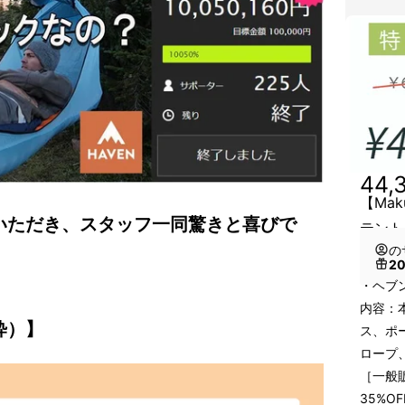
44,
【Ma
いただき、スタッフ一同驚きと喜びで
テント 
の
2
・ヘブ
内容：
粋）】
ス、ポ
ロープ
［一般販
35%O