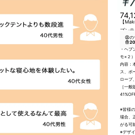
74,
【Mak
ブンテ
の
2
・ヘブ
モ×２
内容：
ス、ポ
ロープ
［一般販
41%O
※皆様
場合、
がる可
※デザ