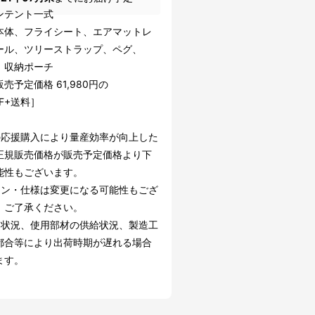
ンテント一式
本体、フライシート、エアマットレ
ール、ツリーストラップ、ペグ、
、収納ポーチ
売予定価格 61,980円の
FF+送料］
の応援購入により量産効率が向上した
正規販売価格が販売予定価格より下
能性もございます。
イン・仕様は変更になる可能性もござ
。ご了承ください。
文状況、使用部材の供給状況、製造工
都合等により出荷時期が遅れる場合
ます。