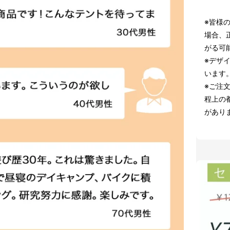
※皆様
場合、
がる可
※デザ
います
※ご注
程上の
があり