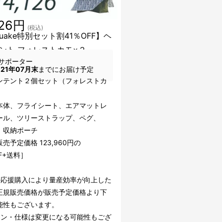
126円
(税込)
uake特別セット割41％OFF】ヘ
ント フォレストカモ×２
サポーター
021年07月末
までにお届け予定
ンテント２個セット（フォレストカ
）
本体、フライシート、エアマットレ
ール、ツリーストラップ、ペグ、
、収納ポーチ
売予定価格 123,960円の
FF+送料］
の応援購入により量産効率が向上した
正規販売価格が販売予定価格より下
能性もございます。
イン・仕様は変更になる可能性もござ