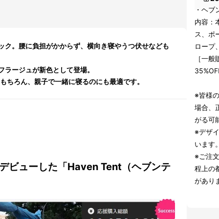
・ヘブ
内容：
ス、ポ
ック。腰に負担がかからず、横向き寝やうつ伏せなども
ロープ
［一般販
フラージュが新色として登場。
35%O
はもちろん、親子で一緒に寝るのにも最適です。
※皆様
場合、
がる可
※デザ
います
※ご注
デビューした「Haven Tent（ヘブンテ
程上の
があり