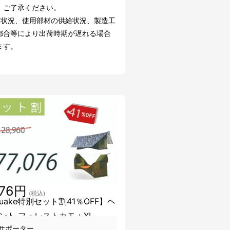
。ご了承ください。
文状況、使用部材の供給状況、製造工
都合等により出荷時期が遅れる場合
ます。
076円
(税込)
uake特別セット割41％OFF】ヘ
ント フォレストカモ＋XL
サポーター