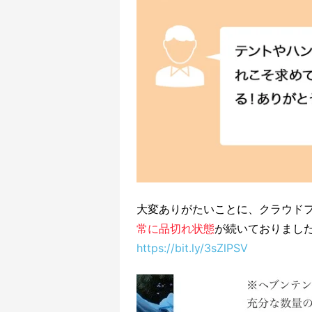
大変ありがたいことに、クラウド
常に品切れ状態
が続いておりまし
https://bit.ly/3sZlPSV