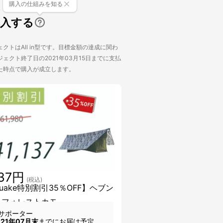
購入の仕組みを知る
購入する
クトはAll in型です。目標金額の達成に関わ
ェクト終了日の2021年03月15日までに支払
た時点で購入が成立します。
137円
(税込)
kuake特別割引35％OFF】ヘブン
 フォレストカモ
サポーター
021年07月末
までにお届け予定