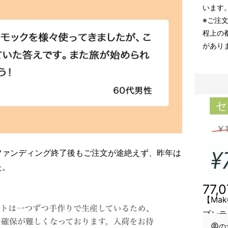
います
※ご注
程上の
があり
ファンディング終了後もご注文が途絶えず、昨年は
た。
77,
【Mak
ブンテ
の