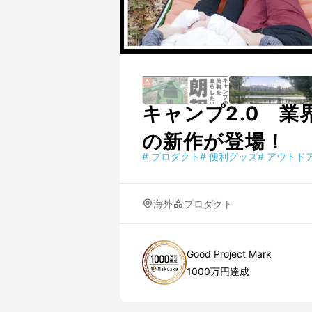
キャンプ2.0 
の新作が登場！
#
プロダクト
#
便利グッズ
#
アウトド
海外
プロダクト
Good Project Mark
1000万円達成