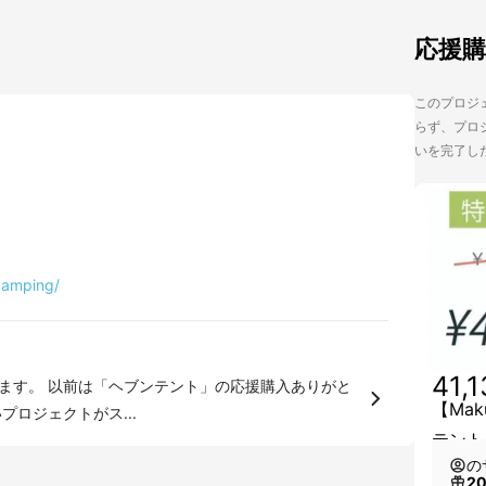
応援
このプロジェ
らず、プロジ
いを完了し
camping/
41,
します。 以前は「ヘブンテント」の応援購入ありがと
【Ma
プロジェクトがス...
テント
の
2