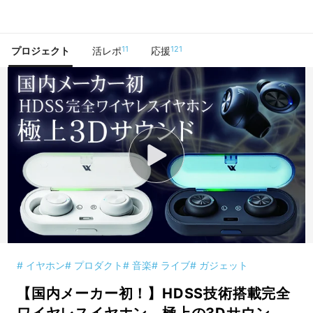
で手に入れよう
11
121
プロジェクト
活レポ
応援
# イヤホン
# プロダクト
# 音楽
# ライブ
# ガジェット
【国内メーカー初！】HDSS技術搭載完全