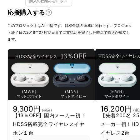
購入の仕組みを知る
イヤホン部分の重量はなんと4ｇ！
応援購入する
ケースの外形寸法は90×35×30mm(幅×奥行
このプロジェクトはAll in型です。目標金額の達成に関わらず、プロジェク
き×高さ)、重量は約40g。
ト終了日の2018年07月17日までに支払いを完了した時点で購入が成立し
ます。
イヤホン部分、ケース素材にもこだわりマット
素材を採用。
カラーは2色展開。マットネイビー（MNV）、
マットホワイト（MWH)
9,300円
16,200円
(税込)
(税
【13％OFF】国内メーカー初！
【先着200名 2
HDSS搭載完全ワイヤレスイヤ
メーカー初！HD
ホン１台
イヤレス2台