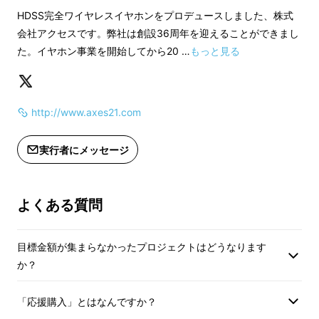
HDSS完全ワイヤレスイヤホンをプロデュースしました、株式
会社アクセスです。弊社は創設36周年を迎えることができまし
〜 HDSS®技術搭載の3Dサウンド完全ワイヤ
た。イヤホン事業を開始してから20 …
もっと見る
レスイヤホンの開発 〜
前回のHDSSイヤホンは、イヤホン内部のス
http://www.axes21.com
ピーカーユニットが10ｍｍとういこともあり、
6.5ｍｍのHDSS（ETL）搭載できましたが、今
実行者にメッセージ
回の完全ワイヤレスの内部はとても繊細
（Bluetooth基盤等）かつスピーカーユニット
よくある質問
が6ｍｍということで、ライセンス契約を取得
しているアトランタのEver Blue International
Co Ltd社の協力により、完全ワイヤレス内部
目標金額が集まらなかったプロジェクトはどうなります
か？
で最大限に生かせる4ｍｍのHDSS（ETL）を
開発し、改良、改良を重ね1年2カ月でようやく
「応援購入」とはなんですか？
製品化に漕ぎ着けました。