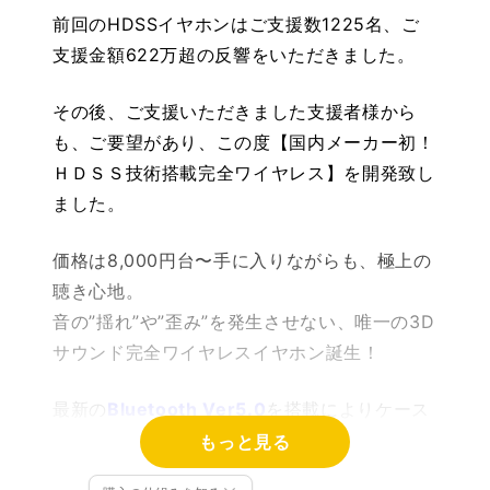
前回のHDSSイヤホンはご支援数1225名、ご
支援金額622万超の反響をいただきました。
その後、ご支援いただきました支援者様から
も、ご要望があり、この度【国内メーカー初！
ＨＤＳＳ技術搭載完全ワイヤレス】を開発致し
ました。
価格は8,000円台〜手に入りながらも、極上の
聴き心地。
音の”揺れ”や”歪み”を発生させない、唯一の3D
サウンド完全ワイヤレスイヤホン誕生！
最新の
Bluetooth Ver5.0
を搭載によりケース
から取り出すだけで自動ぺアリング！
もっと見る