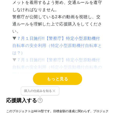
メットを着用するよう努め、交通ルールを遵守
しなければなりません。
警察庁が公開している2本の動画を視聴し、交
通ルールを理解した上で応援購入をしてくださ
い。
▼
７月１日施行!!【警察庁】特定小型原動機付
自転車の安全利用（特定小型原動機付自転車と
は？）
▼
７月１日施行!!【警察庁】特定小型原動機付
自転車の安全利用（特定小型原動機付自転車の
基本的な交通ルール）
もっと見る
また、ナンバープレートの取得及び自動車損害
賠償責任保険への加入が完了していることの確
購入の仕組みを知る
認ならびに公的書類を用いた年齢確認（16歳以
応援購入する
上であることの確認）が完了するまでリターン
が発送されないことをご了承ください。
このプロジェクトはAll in型です。目標金額の達成に関わらず、プロジェク