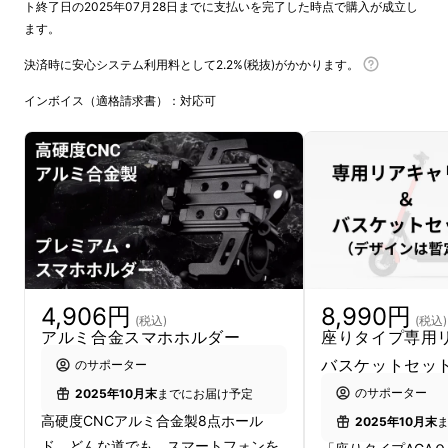
ト終了日の2025年07月28日までに支払いを完了した時点で購入が成立し
マクアケからも、特定小型原動機付自転車に関
ます。
する
情報発信
を行っております。
決済時に安心システム利用料として2.2%(税抜)がかかります。
インボイス（適格請求書）：対応可
4,906円
8,990円
(税込)
(税込)
アルミ合金スマホホルダー
座りタイプ専用リ
バスケットセッ
のサポーター
のサポーター
2025年10月末
までにお届け予定
高硬度CNCアルミ合金製8点ホール
2025年10月末
ド。どんな道でも、スマートフォンを