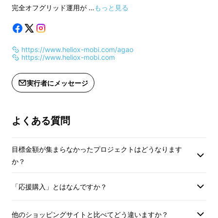
たい方
完全オフグリッド運用が …
もっと見る
AGAＯの移動をさらにスマートに、そ
して快適に。あなたのAGAＯライフ
＜このオプションに
を、このプレミアムホルダーが力強く
内＞
支えます。
https://www.heliox-mobi.com/agao
・本オプションは、
https://www.heliox-mobi.com
専用です。立ちタイ
リターン内容: プレミアム・スマホホル
りません。
実行者にメッセージ
ダー × 1個
・本オプションは、
こんな方におすすめ:
せてのご購入を推奨
・スマートフォンを安定に、確実に固
プション単体での配
よくある質問
定したい方
の配送時期に準じま
・取り付けには簡単
※走行中にスマホをいじる（操作した
す。
目標金額が集まらなかったプロジェクトはどうなります
り、画面を注視したり）ことは「なが
か？
ら運転」となり、道路交通法違反で
す。
「応援購入」とはなんですか？
運転中、下記のような操作はお控えく
ださい。
他のショッピングサイトと比べてどう違いますか？