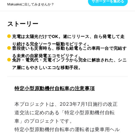
サポーターを集める
Makuakeに出してみませんか？
ストーリー
充電は太陽光だけでOK。遂にリリース、自ら発電して走
り続ける完全ソーラー駆動モビリティ。
普段使いも災害時も、移動も給電もこの車両一台で完結す
る未来の自家発電エコモビリティ。
免許・電気代・充電インフラから完全に解放された、シニ
ア層にもやさしいエコな移動手段。
特定小型原動機付自転車の注意事項
本プロジェクトは、2023年7月1日施行の改正
道交法に定めのある「特定小型原動機付自転
車」のプロジェクトです。
特定小型原動機付自転車の運転者は乗車用ヘル