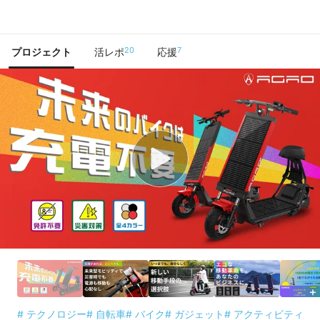
で手に入れよう
20
7
プロジェクト
活レポ
応援
# テクノロジー
# 自転車
# バイク
# ガジェット
# アクティビティ