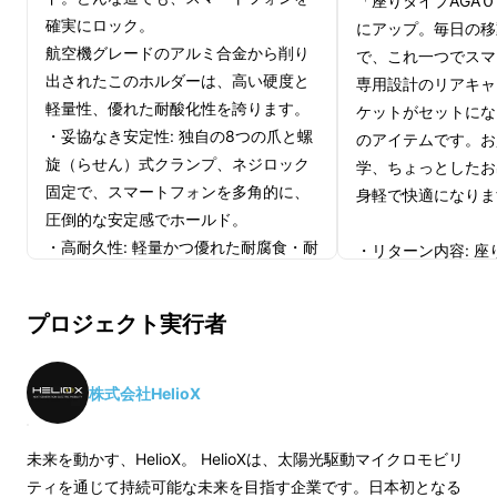
「座りタイプAGA
確実にロック。
にアップ。毎日の移
航空機グレードのアルミ合金から削り
で、これ一つでスマ
出されたこのホルダーは、高い硬度と
専用設計のリアキャ
軽量性、優れた耐酸化性を誇ります。
ケットがセットにな
・妥協なき安定性: 独自の8つの爪と螺
のアイテムです。お
旋（らせん）式クランプ、ネジロック
学、ちょっとしたお
固定で、スマートフォンを多角的に、
身軽で快適になりま
圧倒的な安定感でホールド。
・高耐久性: 軽量かつ優れた耐腐食・耐
・リターン内容: 
酸化性を誇り、長期間にわたり性能と
アキャリア＆バスケッ
輝きを維持。
セット
プロジェクト実行者
・自由自在: 360°回転で、縦・横画面
・こんな方におすす
に即座に対応。
- 座りタイプAG
・幅広い互換性: 55mm-95mm幅で、
物を運びたuい方
株式会社HelioX
ほとんどのスマートフォンにフィッ
- お買い物や通勤
ト。
活用したい方
未来を動かす、HelioX。 HelioXは、太陽光駆動マイクロモビリ
・傷から保護: 内面の防振シリコンパッ
- AGAＯの機能
ティを通じて持続可能な未来を目指す企業です。日本初となる
ドが、振動吸収と傷つき防止を両立。