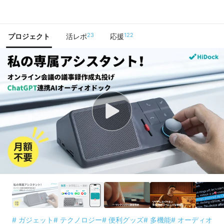
で手に入れよう
23
122
プロジェクト
活レポ
応援
# ガジェット
# テクノロジー
# 便利グッズ
# 多機能
# オーディオ