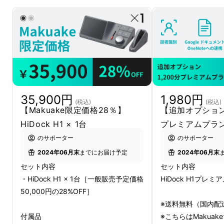
35,900円
1,980円
(税込)
(税込)
半径10m以内シームレスな接続。デスクを離れ
【Makuake限定価格28％】
【追加オプション】
てもイヤホン操作だけで録音やミュートがで
HiDock H1 × 1台
プレミアムプラン
き、
自由自在のワークスタイル
を実現します！
のサポーター
のサポーター
2024年06月末
までにお届け予定
2024年06月末
セット内容
セット内容
・HiDock H1 × 1台［一般販売予定価格
HiDock H1プレミ
50,000円の28%OFF］
※送料無料（国内配
付属品
※こちらはMakua