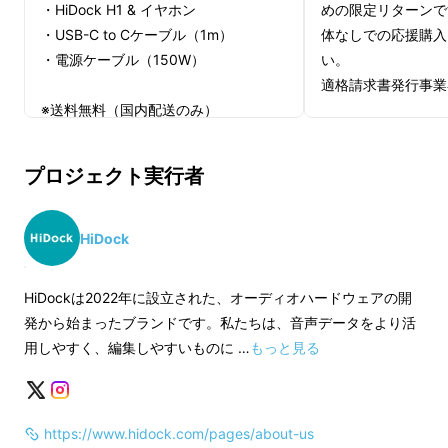
・HiDock H1 & イヤホン
めの限定リターンです。
・USB-C to Cケーブル（1m）
体なしでの応援購入
・電源ケーブル（150W）
い。
適格請求書発行事業
※送料無料（国内配送のみ）
適格請求書発行事業者登録番号：なし
群を抜いた実用的な機能性！類似品にある基本
プロジェクト実行者
的な機能はもちろん、ユーザーの使いやすさを
考えた機能が盛りだくさん！
複数人の会議でも
HiDock
話者を識別
して表示し、さらに録音中に重要だ
と思ったタイミングでワンタッチするだけで、
HiDockは2022年に設立された、オーディオハードウェアの開
議事録で自動的にハイライト表示
してくれま
発から始まったブランドです。私たちは、音声データをより活
す！
用しやすく、編集しやすいものに …
もっと見る
https://www.hidock.com/pages/about-us