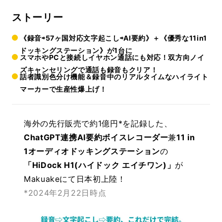
ストーリー
《録音⇨57ヶ国対応文字起こし⇨AI要約》＋《優秀な11in1
ドッキングステーション》が1台に
スマホやPCと接続しイヤホン通話にも対応！双方向ノイ
ズキャンセリングで通話も録音もクリア！
話者識別色分け機能＆録音中のリアルタイムなハイライト
マーカーで生産性爆上げ！
海外の先行販売で約1億円*を記録した、
ChatGPT連携
AI要約ボイスレコーダー
兼
11 in
1オーディオドッキングステーション
の
「HiDock H1(ハイドック エイチワン)」
が
Makuakeにて日本初上陸！
*2024年2月22日時点