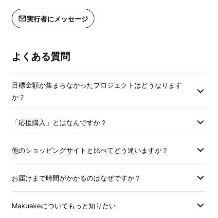
実行者にメッセージ
よくある質問
目標金額が集まらなかったプロジェクトはどうなります
か？
「応援購入」とはなんですか？
他のショッピングサイトと比べてどう違いますか？
Microsoft社
や
Amazonアレクサ
にも認められ
たオーディオDSPテクノロジーメーカーによる
お届けまで時間がかかるのはなぜですか？
独自の
双方向ノイズキャンセリング（BNC）
で、自分の声も通話相手の声も驚くほどクリア
Makuakeについてもっと知りたい
に聞こえ、正確に録音＆文字起こしします。