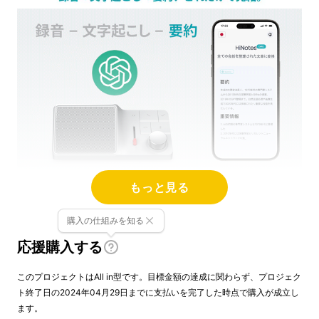
もっと見る
ワンタッチで録音を開始し、AIによる全自動文
字起こし＆要約が全部丸投げで簡単に完成！
月
購入の仕組みを知る
額サブスク料金無し
で本体だけで使えます！
応援購入する
このプロジェクトはAll in型です。目標金額の達成に関わらず、プロジェク
ト終了日の2024年04月29日までに支払いを完了した時点で購入が成立し
ます。