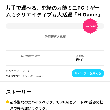
片手で運べる、究極の万能ミニPC！ゲー
ムもクリエイティブも大活躍「HiGame」
応援購入総額
サポーター
残り
終了
あなたもアイデアを
サポーターを集める
Makuakeに出してみませんか？
ストーリー
超小型
なのに
ハイスペック
。1,300gと
ノートPC並みの軽
さ
で持ち運びラクラク。