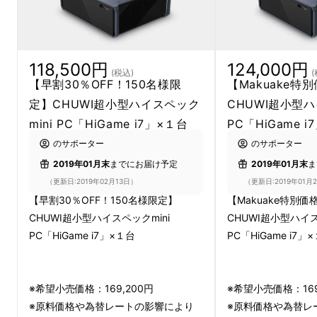
お楽しみいただけます。
118,500円
124,000円
(税込)
(
【早割30％OFF！150名様限
【Makuake特別
定】CHUWI超小型ハイスペック
CHUWI超小型ハ
mini PC「HiGame i7」×１台
PC「HiGame 
のサポーター
のサポーター
2019年01月末
までにお届け予定
2019年01月末
ま
（更新日:2019年02月13日）
（更新日:2019年01月
【早割30％OFF！150名様限定】
【Makuake特別価格
CHUWI超小型ハイスペックmini
CHUWI超小型ハイス
PC「HiGame i7」×１台
PC「HiGame i7」
※希望小売価格：169,200円
※希望小売価格：169
※原料価格や為替レートの影響により
※原料価格や為替レ