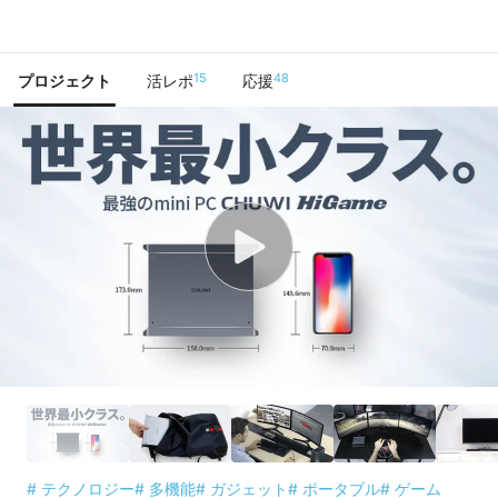
で手に入れよう
15
48
プロジェクト
活レポ
応援
# テクノロジー
# 多機能
# ガジェット
# ポータブル
# ゲーム