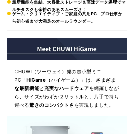
最新機能を集結。大容量ストレージ＆高速データ処理で
マ
ルチタスクも余裕のあるスムーズさ
！
ゲーム・クリエイティブ・ご家庭の共用PC…プロ仕事か
ら初心者まで大満足の
オールラウンダー
。
CHUWI（ツーウェイ）発の超小型ミニ
PC「
HiGame
（ハイゲーム）」は、
さまざま
な最新機能
と
充実なハードウェア
を網羅しなが
ら、サイズがわずか２リットルと、片手で持ち
運べる
驚きのコンパクトさ
を実現しました。