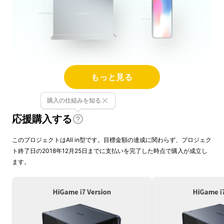
もっと見る
購入の仕組みを知る
応援購入する
このプロジェクトはAll in型です。目標金額の達成に関わらず、プロジェク
ト終了日の2018年12月25日までに支払いを完了した時点で購入が成立し
ます。
本格的な３画面対応ゲームはもちろん、データ
処理速度の実力が最も試されると言われている
3Dプリンターや、VR/ARとの連携、高画質な
映画再生など、
プロ仕事からオフタイムまで、
HiGameであらゆる場面で快適なPCライフを