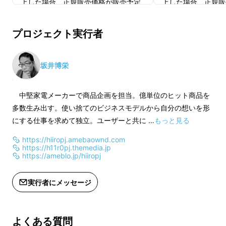
上した場合、正規販売価格が販売予定
上した場合、正規販
は面倒。
価格より下がる可能性もございます。
価格より下がる可能
※デザイン・仕様は変更になる可能性
※デザイン・仕様は
プロジェクト実行者
がございます。ご了承ください。
がございます。ご了
※ご注文状況、使用部材の供給状況、
※ご注文状況、使用
製造工程上の都合等により出荷時期が
製造工程上の都合等
坂井博栄
遅れる場合があります。
遅れる場合がありま
中堅家電メーカーで商品企画を担当。億単位のヒット商品を
多数生み出す。使い捨てのビジネスモデルから自分の想いを形
にする仕事を求めて独立。ユーザーと共に …
もっと見る
https://hiiropj.amebaownd.com
https://h11r0pj.themedia.jp
https://ameblo.jp/hiiropj
小銭を貯めると両替手数料がかかる時代、
実行者にメッセージ
頑張らずに小銭が勝手に最少枚数になってくれ
たら良いのに。
よくある質問
ミニ財布の不満を解消する『大人カッコイイ』