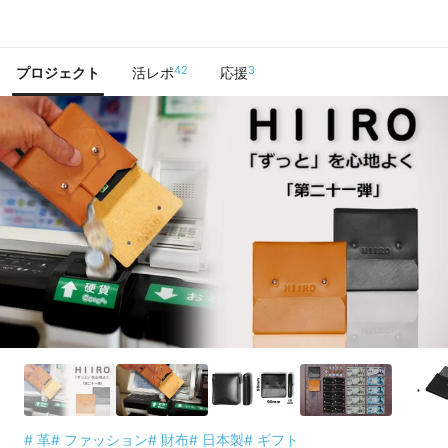
で手に入れよう
42
3
プロジェクト
活レポ
応援
# 革
# ファッション
# 財布
# 日本製
# ギフト