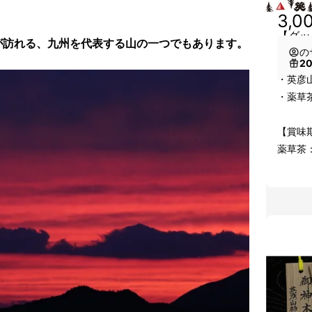
3,0
【グッ
が訪れる、九州を代表する山の一つでもあります。
の
2
・英彦
・薬草
【賞味
薬草茶