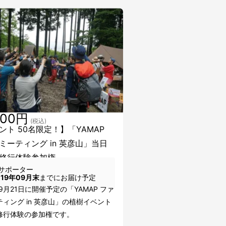
000円
(税込)
ント 50名限定！】「YAMAP
ミーティング in 英彦山」当日
修行体験参加権
サポーター
019年09月末
までにお届け予定
年9月21日に開催予定の「YAMAP ファ
ィング in 英彦山」の植樹イベント
修行体験の参加権です。