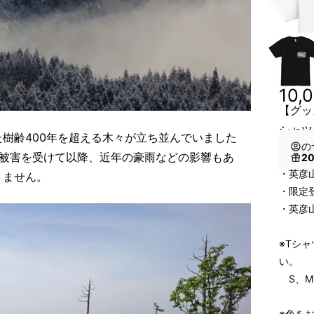
10,
【グッ
シャツ
樹齢400年を超える木々が立ち並んでいました
の
な被害を受けて以降、近年の豪雨などの影響もあ
2
・英彦
りません。
・限定
・英彦山
※Tシ
い。
S、M
※色を