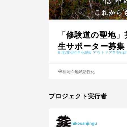
「修験道の聖地」
生サポーター募集
#
地域活性
#
伝統
#
アウトドア
#
登山
#
福岡
地域活性化
プロジェクト実行者
hikosanjingu