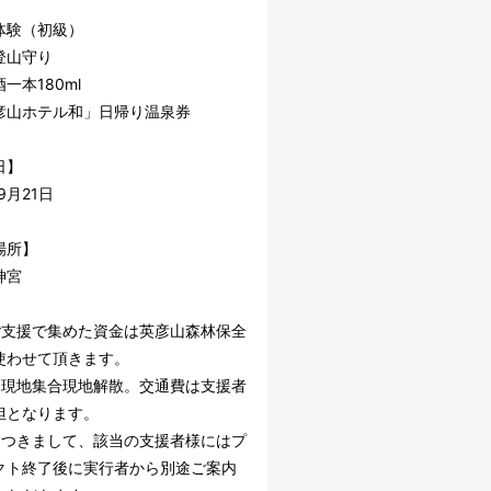
体験（初級）
登山守り
酒一本180ml
彦山ホテル和」日帰り温泉券
日】
9月21日
場所】
神宮
ご支援で集めた資金は英彦山森林保全
使わせて頂きます。
は現地集合現地解散。交通費は支援者
担となります。
につきまして、該当の支援者様にはプ
クト終了後に実行者から別途ご案内