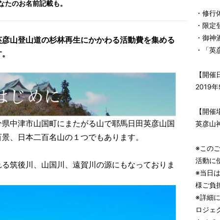
なたのお名前記載も。
・修行
・限定
・御神
英彦山登山道の杉林再生にかかわる活動費を集める
・「英
す。
【開催
2019年
【開催
分県中津市山国町にまたがる山で耶馬日田英彦山国
英彦山
百景、日本二百名山の１つでもあります。
※この
活動に
れる筑後川、山国川、遠賀川の源にもなっておりま
※当日
様ご負
※詳細
ロジェ