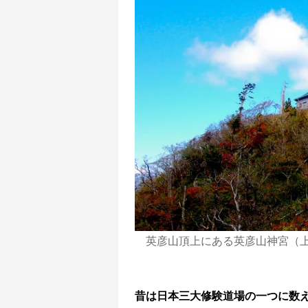
英彦山頂上にある英彦山神宮（
昔は日本三大修験道場の一つに数