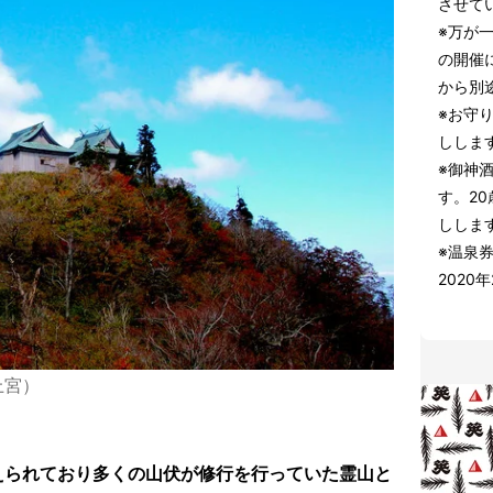
させて
※万が
の開催
から別
※お守
ししま
※御神
す。2
ししま
※温泉券
2020
上宮）
えられており多くの山伏が修行を行っていた霊山と