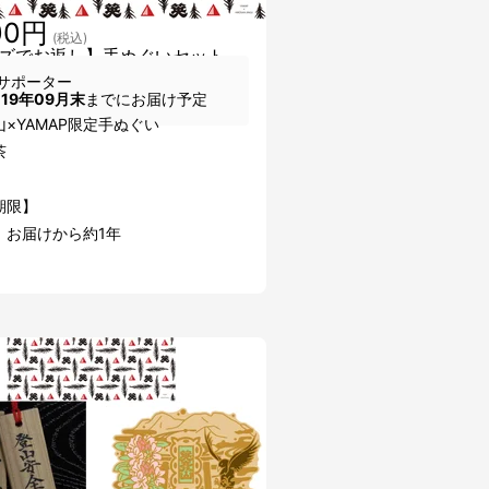
00円
(税込)
ズでお返し】手ぬぐいセット
サポーター
019年09月末
までにお届け予定
山×YAMAP限定手ぬぐい
茶
期限】
：お届けから約1年