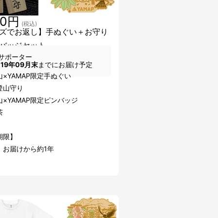
00円
(税込)
ズでお返し】手ぬぐい＋お守り
バッジセット
サポーター
019年09月末
までにお届け予定
山×YAMAP限定手ぬぐい
登山守り
×YAMAP限定ピンバッジ
茶
期限】
：お届けから約1年