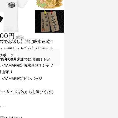
000円
(税込)
ズでお返し】限定吸水速乾Ｔ
＋お守り＋ピンバッジセット
サポーター
019年09月末
までにお届け予定
山×YAMAP限定吸水速乾Ｔシャツ
登山守り
×YAMAP限定ピンバッジ
ャツのサイズは次からお選びくださ
、L
お選びください。