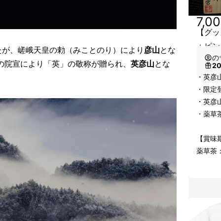
7,0
【グッ
＋ピン
たが、嵯峨天皇の勅（みことのり）により
彦山
とな
の
皇の院宣により「英」の敬称が贈られ、
英彦山
とな
2
・英彦
・限定
・英彦山
・薬草
【賞味
薬草茶