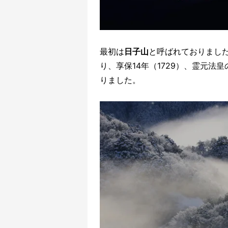
最初は
日子山
と呼ばれておりまし
り、享保14年（1729）、霊元法
りました。