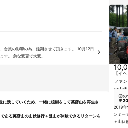
台風の影響の為、延期させて頂きます。 10月12日
す。 急な変更で大変...
10,
【イベ
ファン
の山伏
の
2
世に残していくため、
一緒に植樹
をして
英彦山を再生さ
2019
ンミーテ
である
英彦山の山伏修行＋登山
が体験できるリターンを
＋山伏