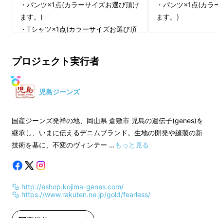
・パンツ×1点(カラーサイズお選び頂け
・パンツ×1点(カ
ます。)
ます。)
・Tシャツ×1点(カラーサイズお選び頂
けます。)
【メンズパンツ】
・キーホルダー×1点(カラーお選び頂け
サイズ 30 32 34 36
プロジェクト実行者
ます。)
ウエスト 78 83 88 9
渡り幅 31 32 33 34
【メンズパンツ】
裾 幅 21 21 22 22 
児島ジーンズ
サイズ 30 32 34 36 38 40 42
前股上 24 26 27 27 
ウエスト 78 83 88 93 98 103 108
股 下 86 86 86 86
国産ジーンズ発祥の地、岡山県 倉敷市 児島の遺伝子(genes)を
渡り幅 31 32 33 34 35 37 38
model : 175cm 65
継承し、いまに伝えるデニムブランド。生地の開発や縫製の新
裾 幅 21 21 22 22 23 23 24
素材 : cotton100%
技術を基に、不変のヴィンテー …
もっと見る
前股上 24 26 27 27 28 28 29
リジット(未洗い)
股 下 86 86 86 86 86 86 86
サイズ表はワンウォ
model : 175cm 65kg 32inch着用
なります。
http://eshop.kojima-genes.com/
素材 : cotton100%
https://www.rakuten.ne.jp/gold/fearless/
リジット(未洗い)
【レディース パン
サイズ表はワンウォッシュ後の数値と
サイズ 25 26 27 28