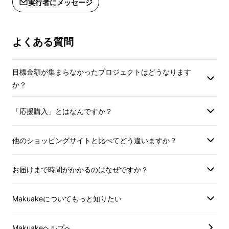
実行者にメッセージ
なります。
ウエスト 74 78 82 8
ヒップ 88 92 96 10
【レディース パンツ】
渡り幅 27 28 29 31
よくある質問
サイズ 25 26 27 28 29
裾 幅 16 16 17 17 
ウエスト 74 78 82 87 92
前股上 21 22 22 23
ヒップ 88 92 96 104 109
股 下 81 81 81 81 
目標金額が集まらなかったプロジェクトはどうなります
渡り幅 27 28 29 31 32
model : 158cm 25
か？
裾 幅 16 16 17 17 18
素材 : cotton95% 
前股上 21 22 22 23 24
リジット(未洗い)
「応援購入」とはなんですか？
股 下 81 81 81 81 81
サイズ表はワンウォ
model : 158cm 25/26/27inch着用
なります。
他のショッピングサイトと比べてどう違いますか？
素材 : cotton95% pu5%
リジット(未洗い)
※送料込みの価格で
お届けまで時間がかかるのはなぜですか？
サイズ表はワンウォッシュ後の数値と
※裾上げに関しまし
なります。
ご覧下さい。
※購入後のキャンセ
Makuakeについてもっと知りたい
【Tシャツ】
予めご了承ください
サイズ S M L XL XXL
Makuakeヘルプへ