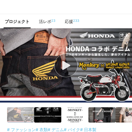
で手に入れよう
23
233
プロジェクト
活レポ
応援
# ファッション
# 衣類
# デニム
# バイク
# 日本製