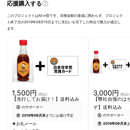
応援購入する
このプロジェクトはAll in型です。目標金額の達成に関わらず、プロジェク
ト終了日の2019年08月15日までに支払いを完了した時点で購入が成立し
また、弊社はHACCPを導入し一般財団法人食
ます。
品安全マネジメント協会の規定によりJFS-Bに
適合した工場にて製造を行っており、安全安心
な製品を皆様にお届けできるように日々商品を
製造しております。
1,500円
3,000円
(税込)
(税込)
【先行してお届け！】送料込み
【弊社自慢のは
はちみつといえばトーストやヨーグルト…など
ぞ】送料込み
のサポーター
のイメージが一般的です。
のサポーター
2019年09月末
までにお届け予定
★お礼メール
2019年09月末