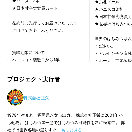
★ハニスコ3本
★お礼メール
★日本甘辛党党員カード
★ハニスコ3本
★日本甘辛党党員カ
発売前に先行してお届けいたします！
★世界のはちみつい
ご自宅でお楽しみください。
世界のはちみつは以
ください。
賞味期限について
・アルゼンチン産純
ハニスコ：製造日から1年
・ルーマニア産純粋
・バングラディシュ
※1 歳未満の乳児には与えないで下さい
500g
プロジェクト実行者
・ベトナム産コーヒ
はちみつの可能性はもっと多岐にわたるのでは
・上記4点の中から
ないか、私たちで新しい商品を提供できないか
ト2本
株式会社 正栄
試行錯誤の結果今回開発した商品がこちらにな
※お任せの際は質問
ります。
セレクトをお選びく
1978年生まれ、福岡県八女市出身。 株式会社正栄に2001年か
ら勤務。 はちみつ屋一筋ではちみつの可能性を常に模索中。 弊
賞味期限について
社では世界各地の選りすぐ …
もっと見る