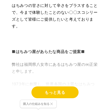
はちみつの甘さに対して辛さをプラスすること
で、今まで体験したことのない〇〇スコシリー
ズとして皆様にご提供したいと考えておりま
す。
■
はちみつ屋があらたな商品をご提案
■
弊社は福岡県八女市にあるはちみつ屋の㈱正栄
と申します。
1973年に創業し、世界各国の上質なはちみつ
やはちみつと果汁を合わせた商品、皆様の健康
もっと見る
をサポートするオリゴ糖を用いた商品など多く
購入の仕組みを知る
の商品をご提案し続けてまいりました。