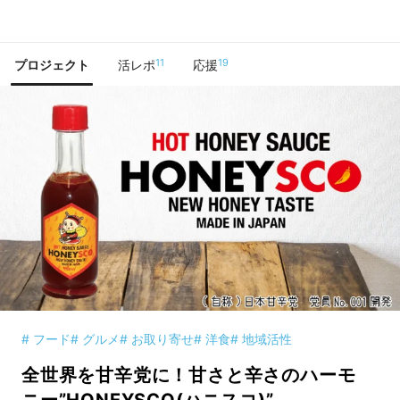
で手に入れよう
11
19
プロジェクト
活レポ
応援
# フード
# グルメ
# お取り寄せ
# 洋食
# 地域活性
全世界を甘辛党に！甘さと辛さのハーモ