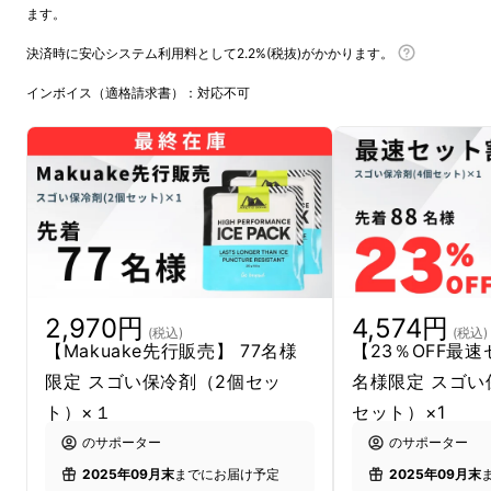
ます。
決済時に安心システム利用料として2.2%(税抜)がかかります。
インボイス（適格請求書）：対応不可
2,970円
4,574円
(税込)
(税込)
【Makuake先行販売】 77名様
【23％OFF最速
限定 スゴい保冷剤（2個セッ
名様限定 スゴい
ト）×１
セット）×1
のサポーター
のサポーター
2025年09月末
までにお届け予定
2025年09月末