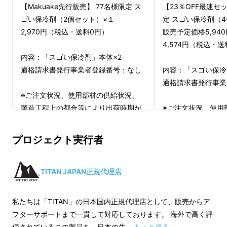
【Makuake先行販売】 77名様限定 ス
【23％OFF最速セ
ゴい保冷剤（2個セット）×１
定 スゴい保冷剤（4
2,970円（税込・送料0円）
販売予定価格5,94
4,574円（税込・送
内容：「スゴい保冷剤」本体×2
適格請求書発行事業者登録番号：なし
内容：「スゴい保冷
適格請求書発行事業
※ご注文状況、使用部材の供給状況、
製造工程上の都合等により出荷時期が
※ご注文状況、使用
遅れる場合があります。
製造工程上の都合等
※皆様の応援購入により量産効率が向
遅れる場合がありま
プロジェクト実行者
上した場合、一般販売価格が変更にな
※皆様の応援購入に
る可能性もございます。
上した場合、一般販
※発送は日本国内に限らせて頂きま
る可能性もございま
TITAN JAPAN正規代理店
す。
※発送は日本国内に
※デザイン・仕様は変更になる可能性
す。
私たちは「TITAN」の日本国内正規代理店として、販売からア
もございます。ご了承ください。
※デザイン・仕様は
フターサポートまで一貫して対応しております。 海外で高く評
もございます。ご了
価されているこの製品を、日本の生 …
もっと見る