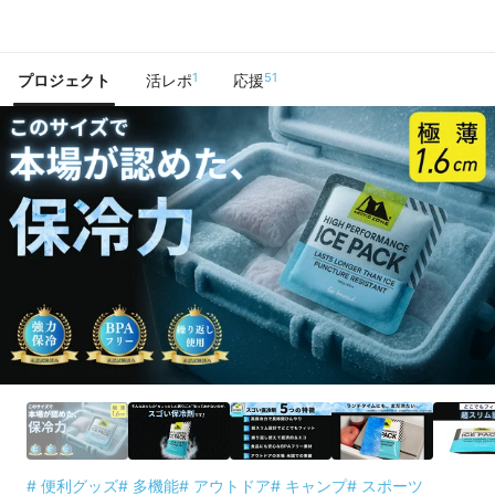
で手に入れよう
1
51
プロジェクト
活レポ
応援
# 便利グッズ
# 多機能
# アウトドア
# キャンプ
# スポーツ