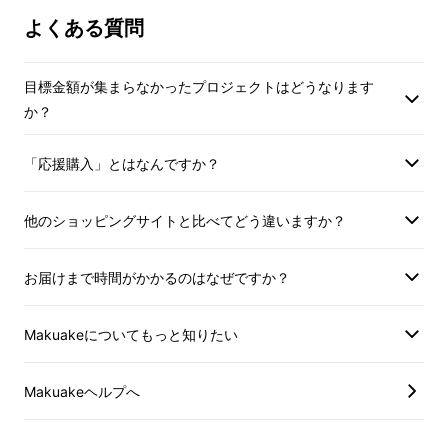
なります。
※生産遅れ、繁忙等の理由で、発送に
よくある質問
※生産遅れ、繁忙等
遅れが生じる場合があります。
遅れが生じる場合が
沖縄・離島など一部の地域は、お届け
沖縄・離島など一部
目標金額が集まらなかったプロジェクトはどうなります
に時間がかかる場合があります。
に時間がかかる場合
か？
【配送方法】
【配送方法】
本商品はクール宅急便となり、下記地
「応援購入」とはなんですか？
本商品はクール宅急
域の配送には対応しておりません。ご
【いくらでも食べられるようなフレッシュさと
域の配送には対応し
了承ください。
他のショッピングサイトと比べてどう違いますか？
満足感】
了承ください。
伊豆諸島：青ヶ島村（青ヶ島）・利島
伊豆諸島：青ヶ島村
村（利島）・御蔵島村（御蔵島）・式
「和牛×ホルスタイン牛」
お届けまで時間がかかるのはなぜですか？
村（利島）・御蔵島
根島、小笠原諸島：小笠原村（父島・
根島、小笠原諸島：
母島・硫黄島・南鳥島など）
和牛は肉の油の中では星3つ。
Makuakeについてもっと知りたい
母島・硫黄島・南鳥
【保存方法】
ホルスタイン牛はジューシーな赤身の星3つ。
【保存方法】
冷凍保存
Makuakeヘルプへ
冷凍
「食べ飽きてしまう国産牛」と「弾力がありす
【住所不明・長期不在について】