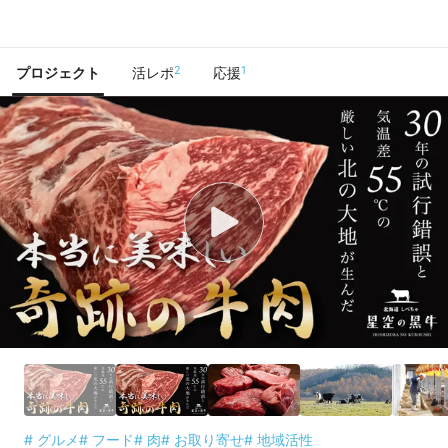
で手に入れよう
2
1
プロジェクト
活レポ
応援
# グルメ
# フード
# 肉
# お取り寄せ
# 地域活性