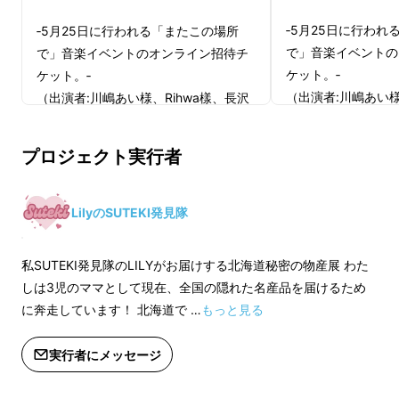
‐5月25日に行われ
‐5月25日に行われる「またこの場所
で」音楽イベントの
で」音楽イベントのオンライン招待チ
ケット。‐
ケット。‐
（出演者:川嶋あい様
（出演者:川嶋あい様、Rihwa樣、長沢
崇史 with speci
崇史 with special band様、合唱企画な
ど）
ど）
プロジェクト実行者
チケットはMakua
チケットはMakuakeメッセージでお送
りします。
りします。
最初の一口から最後の一口まで
「美味しいが止
LilyのSUTEKI発見隊
まらない」
体験をご家庭で
【賞味期限】
【賞味期限】
製造から２ヶ月間
私SUTEKI発見隊のLILYがお届けする北海道秘密の物産展 わた
製造から２ヶ月間
しは3児のママとして現在、全国の隠れた名産品を届けるため
【配送時期】
に奔走しています！ 北海道で …
もっと見る
【配送時期】
プロジェクト終了後、９月末までに順
プロジェクト終了後
次配送を予定しております。
実行者にメッセージ
次配送を予定してお
※月定休日の為、発送業務がお休みと
※月定休日の為、発
なります。