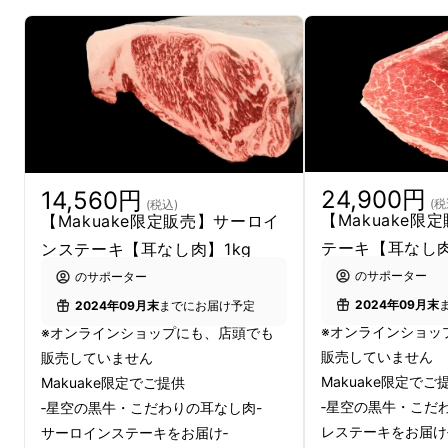
24,900円
14,560円
(税
(税込)
【Makuake限
【Makuake限定販売】サーロイ
テーキ【耳なし肉
ンステーキ【耳なし肉】1kg
のサポーター
のサポーター
豪快に焼くもよし
2024年09月末
2024年09月末
までにお届け予定
※オンラインショッ
※オンラインショップにも、店頭でも
販売していません
販売していません
Makuake限定でご
Makuake限定でご提供
‐星空の黒牛・こだ
‐星空の黒牛・こだわりの耳なし肉-
レステーキをお届け
サーロインステーキをお届け‐