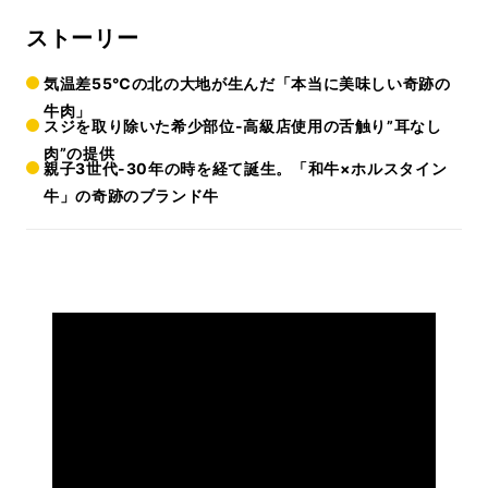
ストーリー
気温差55℃の北の大地が生んだ「本当に美味しい奇跡の
牛肉」
スジを取り除いた希少部位-高級店使用の舌触り”耳なし
肉”の提供
親子3世代-30年の時を経て誕生。「和牛×ホルスタイン
牛」の奇跡のブランド牛