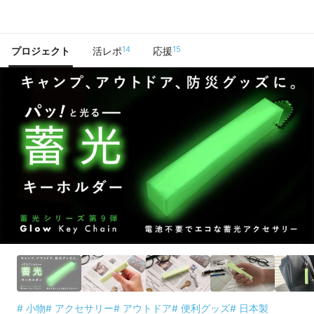
で手に入れよう
14
15
プロジェクト
活レポ
応援
# 小物
# アクセサリー
# アウトドア
# 便利グッズ
# 日本製