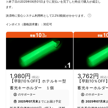
ト終了日の2025年06月01日までに支払いを完了した時点で購入が成立し
ます。
Makuakeでスタート販売した蓄光シリーズは
決済時に安心システム利用料として2.2%(税抜)がかかります。
総計4000人以上の方から応援購入頂きまし
た、大好評の企画の第9弾になります。
インボイス（適格請求書）：対応可
（2025年2/28現在）
1,980円
3,762円
(税込)
(税込)
【早割10％OFF】ホテルキー型
【早割10％OF
蓄光キーホルダー １個
蓄光キーホルダ
のサポーター
のサポーター
2025年07月末
までにお届け予定
2025年07月末