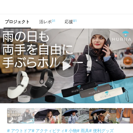
で手に入れよう
31
81
プロジェクト
活レポ
応援
# アウトドア
# アクティビティ
# 小物
# 雨具
# 便利グッズ