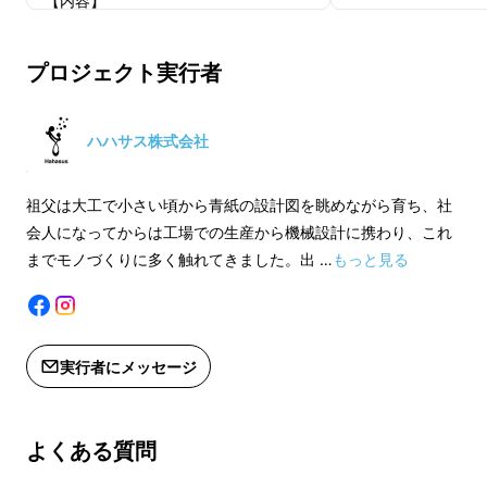
【内容】
■傘ホルダー×1個
【内容】
■「傘ホルダーと傘
プロジェクト実行者
〈カラー〉
傘ホルダー：チャコールブラック、ナ
〈カラー〉
チュラルグレー
傘ホルダー：チャコ
ハハサス株式会社
チュラルグレー
※カラーをお選びください。
傘：チャコールブラ
祖父は大工で小さい頃から青紙の設計図を眺めながら育ち、社
※デザイン・仕様は変更になる可能性
レー、ライトクリー
会人になってからは工場での生産から機械設計に携わり、これ
もございます。ご了承ください。
までモノづくりに多く触れてきました。出 …
もっと見る
※ご注文状況、使用部材の供給状況、
※それぞれカラーを
製造工程上の都合等により出荷時期が
※デザイン・仕様は
遅れる場合があります。
もございます。ご了
面倒な取付けは不要で、ホルダーの切り込みに
※ご注文状況、使用
実行者にメッセージ
傘の枝をはめるだけで、突然の雨でもワンタッ
製造工程上の都合等
チで簡単に傘をさすことができます。
遅れる場合がありま
よくある質問