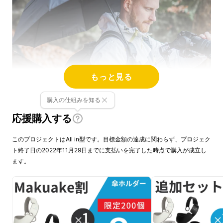
もっと見る
購入の仕組みを知る
応援購入する
このプロジェクトはAll in型です。目標金額の達成に関わらず、プロジェク
ト終了日の2022年11月29日までに支払いを完了した時点で購入が成立し
※リターン品の配送が完了するまで、ハハサス
ます。
株式会社はHURIIAの日本における独占販売権
を有する正規代理店です。詳細に関しては、
ページ下部のリスク&チャレンジをご確認くだ
さい。