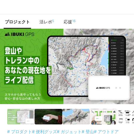
で手に入れよう
5
16
プロジェクト
活レポ
応援
# プロダクト
# 便利グッズ
# ガジェット
# 登山
# アウトドア