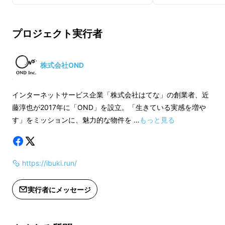
トレイルランニングや登山では、行動中に道に
■ 注意事項
■ 注意事項
迷ったり、ケガで動けなくなるリスクがどうし
※IBUKI GPSは携帯電話の回線を使って
※IBUKI GPSは
てもつきまといます。また、一人で長時間行動
プロジェクト実行者
通信を行うため、毎月の通信量やシス
通信を行うため、毎
する時は、心細くなることもあるでしょう。
テムの利用料がかかります。ご利用に
テムの利用料がかか
は端末購入費とは別に月額の利用料を
は端末購入費とは別
株式会社OND
もしも山の中でトラブルがあった場合にも、遠
お支払いいただく必要があります。
お支払いいただく必
くから見守ってくれている人がいれば、早く異
※専用ポーチはザックのショルダー
※専用ポーチはザッ
インターネットサービス企業「株式会社はてな」の創業者、近
常事態に気付ける可能性が高まりますし、もし
ハーネス部分にIBUKI GPS端末をマ
ハーネス部分にIBUK
藤淳也が2017年に「OND」を設立。「生きている実感を増や
も捜索などが必要になった場合にも、早期の発
ジックテープで固定できるポーチで、
ジックテープで固定
す」をミッションに、魅力的な物件を …
もっと見る
S・M・Lの3つのサイズからお選びい
S・M・Lの3つの
見に繋がります。
ただけます。
ただけます。
https://ibuki.run/
家族や友達に見守ってもらう
新しい山行スタイル
実行者にメッセージ