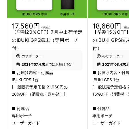
道に迷った時や怪我で動けな
17,560円
18,660円
(税込)
(税
くなった時のために
【早割20％OFF】7月中出荷予定
【早割15％OF
のIBUKI GPS端末（専用ポーチ
のIBUKI GP
付）
付）
のサポーター
のサポーター
2021年07月末
までにお届け予定
2021年08月末
■ お届け内容・付属品
■ お届け内容・付
IBUKI GPS 1台
IBUKI GPS 1台
[一般販売予定価格 21,960円の
[一般販売予定価格 2
20%OFF（消費税・送料込）]
15%OFF（消費税
■ 付属品
■ 付属品
専用ポーチ
専用ポーチ
ユーザーガイド
ユーザーガイド