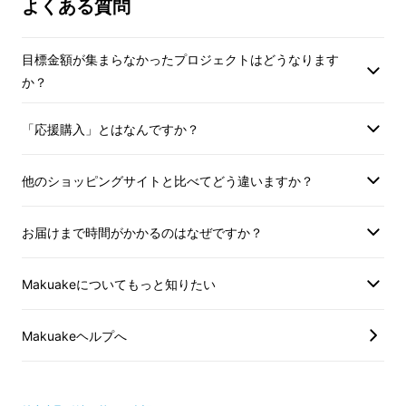
よくある質問
目標金額が集まらなかったプロジェクトはどうなります
か？
「応援購入」とはなんですか？
他のショッピングサイトと比べてどう違いますか？
お届けまで時間がかかるのはなぜですか？
山に入るときに、家族や友だちに位置情報を共
有しておけば、行動中に見守ってもらうことが
Makuakeについてもっと知りたい
でき、遠くから力をもらうことができます。
Makuakeヘルプへ
例：
富士山100マイルチャレンジで使われた際
の実際の画面の様子