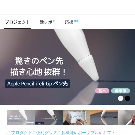
で手に入れよう
11
188
プロジェクト
活レポ
応援
# プロダクト
# 便利グッズ
# 多機能
# ポータブル
# ギフト