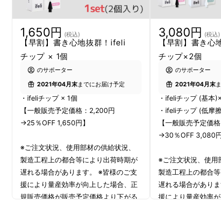
1,650円
3,080円
(税込)
(税込)
【早割】書き心地抜群！ifeli
【早割】書き心地抜
チップ × 1個
チップ×2個
のサポーター
のサポーター
2021年04月末
までにお届け予定
2021年04月末
・ifeliチップ × 1個
・ifeliチップ (基本)
【一般販売予定価格：2,200円
・ifeliチップ (低摩擦
→25％OFF 1,650円】
【一般販売予定価格：
→30％OFF 3,080
※ご注文状況、使用部材の供給状況、
製造工程上の都合等により出荷時期が
※ご注文状況、使用
たくさんのバリエーションが楽しめるタッチペ
遅れる場合があります。 ※皆様のご支
製造工程上の都合等
援により量産効率が向上した場合、正
遅れる場合がありま
ンシルですが、
規販売価格が販売予定価格より下がる
援により量産効率が
筆圧や感度の違いは楽しめるものがなく、フィ
可能性もございます。
規販売価格が販売予
ルムを変えることしかできませんでした。