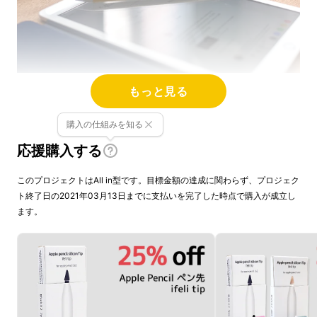
もっと見る
iPadに書くことは紙の上に書くこととはまた違
うメリットがたくさんあります。
購入の仕組みを知る
紙を使用しないことで環境に優しく、数多くの
応援購入する
資料を簡単に整理することができ、様々なカ
ラーと種類のペンをApple Pencil一つで利用で
このプロジェクトはAll in型です。目標金額の達成に関わらず、プロジェク
ト終了日の2021年03月13日までに支払いを完了した時点で購入が成立し
きます。
ます。