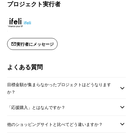
可能性もございます
プロジェクト実行者
ifeli
実行者にメッセージ
よくある質問
目標金額が集まらなかったプロジェクトはどうなります
か？
液晶フィルムがなくても精密な図面や絵画に最
「応援購入」とはなんですか？
適なApple Pencil専用のチップ（ペン先）を開
発しました。
他のショッピングサイトと比べてどう違いますか？