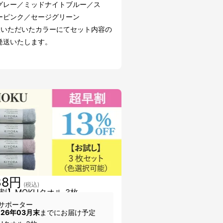
グレー／ミッドナイトブルー／ス
ーピンク／セージグリーン
択いただいたカラーにてセット内容の
発送いたします。
38円
(税込)
割】MOKUタオル 3枚
サポーター
026年03月末
までにお届け予定