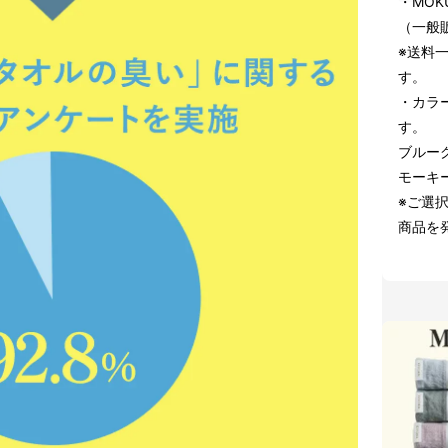
・MOK
（一般販
※送料
す。
・カラ
す。
ブルー
モーキ
※ご選
商品を