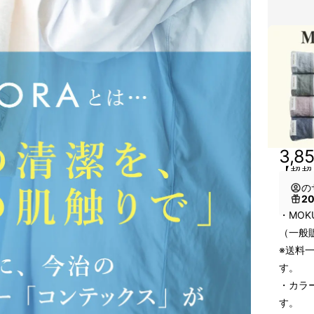
3,8
【超超
の
2
・MOK
（一般販
※送料
す。
・カラ
す。