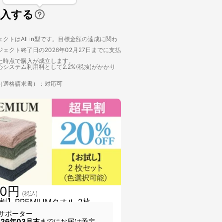
購入する
クトはAll in型です。目標金額の達成に関わ
ェクト終了日の2026年02月27日までに支払
た時点で購入が成立します。
システム利用料として2.2%(税抜)がかかり
（適格請求書）：対応可
40円
(税込)
割】PREMIUMタオル 2枚
サポーター
026年03月末
までにお届け予定