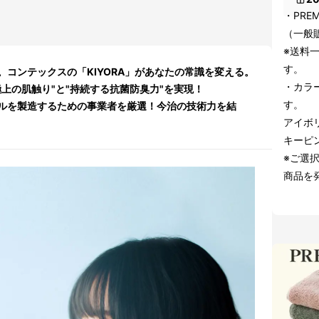
・PRE
（一般販
※送料
す。
コンテックスの「KIYORA」があなたの常識を変える。
・カラ
上の肌触り"と"持続する抗菌防臭力"を実現！
す。
ルを製造するための事業者を厳選！今治の技術力を結
アイボ
キーピ
※ご選
商品を