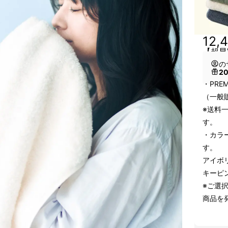
12,
【超早
の
2
・PRE
（一般販
※送料
す。
・カラ
す。
アイボ
キーピ
※ご選
商品を