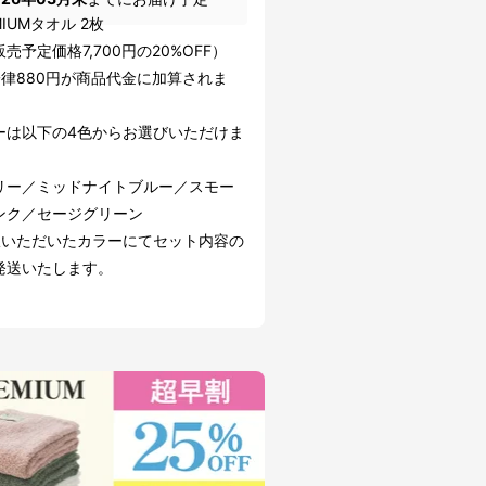
MIUMタオル 2枚
売予定価格7,700円の20%OFF）
一律880円が商品代金に加算されま
ーは以下の4色からお選びいただけま
リー／ミッドナイトブルー／スモー
ンク／セージグリーン
択いただいたカラーにてセット内容の
発送いたします。