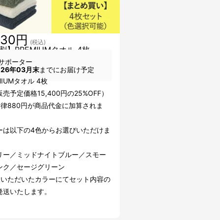
430円
(税込)
割】PREMIUMタオル 4枚
サポーター
026年03月末
までにお届け予定
MIUMタオル 4枚
売予定価格15,400円の25%OFF）
一律880円が商品代金に加算されま
ーは以下の4色からお選びいただけま
リー／ミッドナイトブルー／スモー
ンク／セージグリーン
択いただいたカラーにてセット内容の
発送いたします。