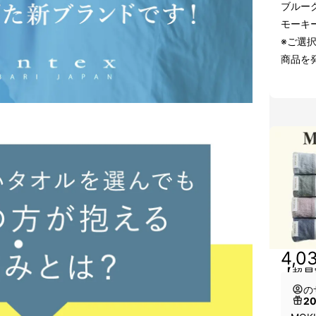
ブルー
モーキ
※ご選
商品を
4,0
【超早
の
2