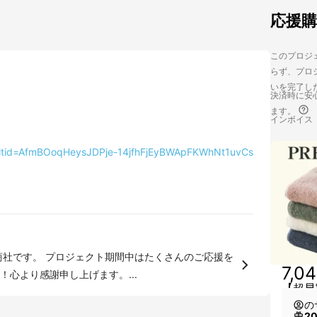
応援
このプロジェ
らず、プロジ
いを完了し
決済時に安心
ます。
インボイス
rsltid=AfmBOoqHeysJDPje-14jfhFjEyBWApFKWhNt1uvCs
7,0
心より感謝申し上げます。...
【超早
の
2