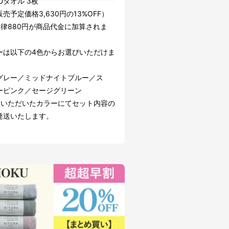
Uタオル 3枚
売予定価格3,630円の13%OFF）
一律880円が商品代金に加算されま
ーは以下の4色からお選びいただけま
グレー／ミッドナイトブルー／ス
ーピンク／セージグリーン
択いただいたカラーにてセット内容の
発送いたします。