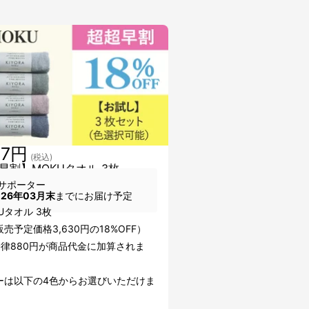
57円
(税込)
早割】MOKUタオル 3枚
サポーター
026年03月末
までにお届け予定
Uタオル 3枚
売予定価格3,630円の18%OFF）
一律880円が商品代金に加算されま
ーは以下の4色からお選びいただけま