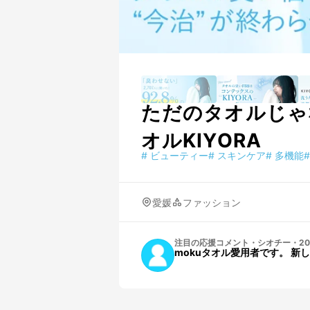
ただのタオルじゃ
オルKIYORA
#
ビューティー
#
スキンケア
#
多機能
#
愛媛
ファッション
注目の応援コメント
・
シオチー
・
20
mokuタオル愛用者です。 