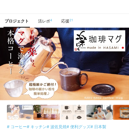
で手に入れよう
4
21
プロジェクト
活レポ
応援
# コーヒー
# キッチン
# 波佐見焼
# 便利グッズ
# 日本製