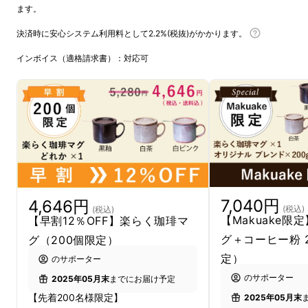
ます。
決済時に安心システム利用料として2.2%(税抜)がかかります。
インボイス（適格請求書）：対応可
前回、多くのサポーターの方々に
応援購入
を頂
きました「コーヒー楽らく急須」。
ご好評だったため、この度新たにマグカップで
直接コーヒーを簡単に淹れられて、
そのまま飲んでいただけるマグカップを作りま
した！
7,040円
4,646円
(税込)
(税込)
【Makuake限
【早割12％OFF】楽らく珈琲マ
グ＋コーヒー粉 
グ（200個限定）
定）
のサポーター
のサポーター
2025年05月末
までにお届け予定
【先着200名様限定】
2025年05月末