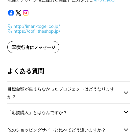
上した場合、正規販売価格が販売予定
※デザイン・仕様は
価格より下がる可能性がございます。
なる可能性がござい
あらかじめご了承くださいませ。
※ご注文状況・製造
http://imari-togei.co.jp/
※適格請求書発行事業者登録番号：あ
より、出荷時期が遅
https://cofil.theshop.jp/
り
す。
（適格請求書発行事業者登録番号の記
※皆様の応援購入に
実行者にメッセージ
載のあるインボイスが必要な場合は、
上した場合、正規販
Makuakeメッセージにて実行者に直接
価格より下がる可能
お問い合わせください。）
あらかじめご了承く
よくある質問
※適格請求書発行事
り
（適格請求書発行事
目標金額が集まらなかったプロジェクトはどうなります
載のあるインボイス
か？
Makuakeメッセ
お問い合わせくださ
「応援購入」とはなんですか？
他のショッピングサイトと比べてどう違いますか？