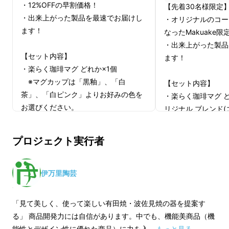
・12%OFFの早割価格！
【先着30名様限定
・出来上がった製品を最速でお届けし
・オリジナルのコー
楽らく珈琲マグなら
、
ます！
なったMakuake
お湯を注いで蒸らすだけ！
・出来上がった製品
【セット内容】
ます！
誰でも手軽に美味しいコーヒーが淹れられま
・楽らく珈琲マグ どれか×1個
す。
※マグカップは「黒釉」、「白
【セット内容】
使用後のお手入れも楽ちん♪
茶」、「白ピンク」よりお好みの色を
・楽らく珈琲マグ ど
お選びください。
リジナル ブレンド(コ
必要な道具は一切不要！
※マグカップは「
本格的なコーヒーの味をお楽しみ頂けます！
※一般発売予定価格：5,280（送料、消
茶」、「白ピンク」
プロジェクト実行者
費税込み）
お選びください。
※デザイン・仕様は、予告なく変更に
なる可能性がございます。
※コーヒー粉：特定
伊万里陶芸
※ご注文状況・製造工程上の都合等に
※コーヒー粉：保存
より、出荷時期が遅れる場合がありま
避けて保存して下さ
「見て美しく、使って楽しい有田焼・波佐見焼の器を提案す
す。
※コーヒー粉：賞味
る」 商品開発力には自信があります。中でも、機能美商品（機
※皆様の応援購入により量産効率が向
半年間。
能性とデザイン性に優れた商品）に力を入 …
もっと見る