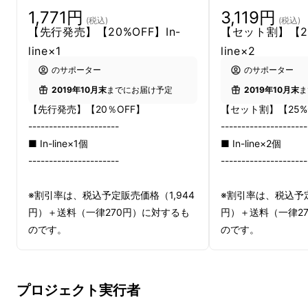
1,771円
3,119円
(税込)
(税込)
【先行発売】【20%OFF】In-
【セット割】【25
In-line
は、iPadケースに
簡単に取り付け
て使
line×1
line×2
えます。
ケースと一直線
となり、水平な位置に
のサポーター
のサポーター
Apple Pencilを収納できるため、
かさばりませ
2019年10月末
までにお届け予定
2019年10月末
ま
ん
。どんな使用シーンでも
邪魔にならない
よう
【先行発売】【20％OFF】
【セット割】【25%
に
In-line
に内蔵されている
マグネットを利用し
----------------------
---------------------
て簡単に折りたたむことができます。
Apple純
■ In-line×1個
■ In-line×2個
正カバーと
一体感のあるデザイン
も魅力のひと
----------------------
---------------------
つです。
※割引率は、税込予定販売価格（1,944
※割引率は、税込予定
円）＋送料（一律270円）に対するも
円）＋送料（一律2
のです。
のです。
----------------------
---------------------
下記5色からご希望の色をお選びいた
下記5色からご希望
プロジェクト実行者
だけます。
だけます。