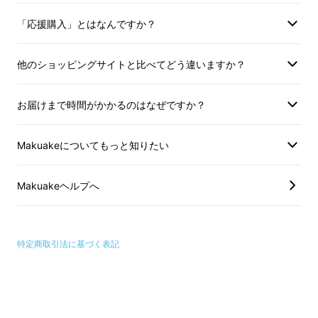
上の注意点につきましてあらかじめご
上の注意点につきま
「応援購入」とはなんですか？
理解とご了承いただいた上でご支援く
理解とご了承いただ
ださいますよう、よろしくお願い申し
ださいますよう、よ
上げます。
上げます。
他のショッピングサイトと比べてどう違いますか？
お届けまで時間がかかるのはなぜですか？
Makuakeについてもっと知りたい
Makuakeヘルプへ
ケースを机に置く時も、スタンドにしても
Apple Pencilが邪魔になることのないよう設
特定商取引法に基づく表記
計
されています。すべてのサイズのiPadや
iPad Miniでも使用可能です。