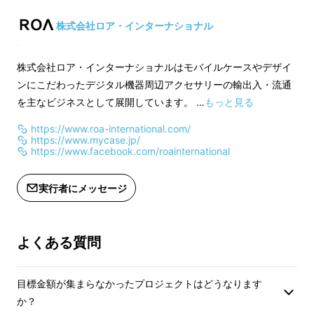
ピンクサンド / チャコールグレー /
ピンクサンド / チャ
ミッドナイトブルー / ブラック / レッ
ミッドナイトブルー /
株式会社ロア・インターナショナル
ド
ド
株式会社ロア・インターナショナルはモバイルケースやデザイ
＜ご支援にあたっての注意＞
＜ご支援にあたって
ンにこだわったデジタル機器周辺アクセサリーの輸出入・流通
※製品につきましては、予告なくデザ
※製品につきまして
を主なビジネスとして展開しています。 …
もっと見る
イン・仕様が一部変更になる可能性も
イン・仕様が一部変
https://www.roa-international.com/
ございます。
ございます。
https://www.mycase.jp/
※超早割をご支援頂いた方から9月～10
※超早割をご支援頂
https://www.facebook.com/roainternational
月までに順次発送となります。
月までに順次発送と
In-lineマグネッティックペンシルホルダーは
粘
※ご支援の数が想定を上回った場合、
※ご支援の数が想定
実行者にメッセージ
着テープを使って簡単に取り付け
られます。
製造工程上の都合により出荷時期が遅
製造工程上の都合に
iPad カバーをスタンドにして使う時には
ペン
れる場合がございます。
れる場合がございま
※一般販売予定価格はメーカーの仕様
※一般販売予定価格
シルホルダーを簡単に折りたためる
仕組みなの
よくある質問
変更により多少増減する場合がござい
変更により多少増減
で、邪魔にならず、すっきりと収納できます。
ます。
ます。
目標金額が集まらなかったプロジェクトはどうなります
か？
クラウドファンディングの性質上、以
クラウドファンディ