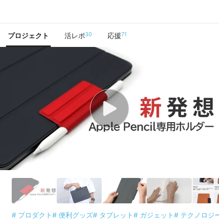
で手に入れよう
30
71
プロジェクト
活レポ
応援
# プロダクト
# 便利グッズ
# タブレット
# ガジェット
# テクノロジ